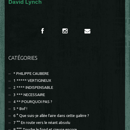
David Lynch
CATÉGORIES
* PHILIPPE CAUBERE
1 ***** VERTIGINEUX
2 **** INDISPENSABLE
3 *** NECESSAIRE
4 ** POURQUOI PAS ?
5 * Bof !
6 ° Que suis-je allée faire dans cette galère ?
7 °° En route vers le néant absolu
8 °°° Touche le fond et creuse encore