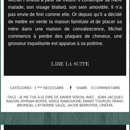
malade, son visage blafard, son sein amovible. Il n’a
pas envie de finir comme elle. Or depuis qu’il a décidé
de mettre en vente la maison familiale et de placer sa
mère dans une maison de convalescence, Michel
commence à perdre des plaques de cheveux, une
grosseur inquiétante est apparue à sa poitrine.
LIRE LA SUITE
CATÉGORIES :
3 *** NECESSAIRE
SHARE
0
COMMENTAIRE
TAGS :
JE ME TUE À LE DIRE DE XAVIER SERON
,
AVEC : JEAN-JACQUES
RAUSIN
,
MYRIAM BOYER
,
SERGE RIABOUKINE
,
FANNY TOURON
,
FRANC
BRUNEAU
,
CATHERINE SALÉE
,
JACKIE BERROYER
,
CINÉMA