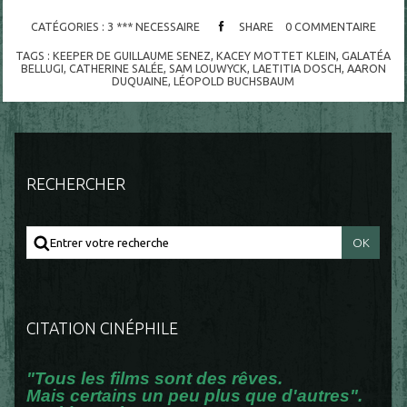
CATÉGORIES :
3 *** NECESSAIRE
SHARE
0
COMMENTAIRE
TAGS :
KEEPER DE GUILLAUME SENEZ
,
KACEY MOTTET KLEIN
,
GALATÉA
BELLUGI
,
CATHERINE SALÉE
,
SAM LOUWYCK
,
LAETITIA DOSCH
,
AARON
DUQUAINE
,
LÉOPOLD BUCHSBAUM
RECHERCHER
CITATION CINÉPHILE
"Tous les films sont des rêves.
Mais certains un peu plus que d'autres".