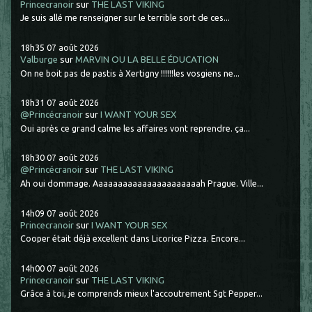
Princecranoir
sur
THE LAST VIKING
Je suis allé me renseigner sur le terrible sort de ces...
18h35
07
août 2026
Valburge
sur
MARVIN OU LA BELLE ÉDUCATION
On ne boit pas de pastis à Xertigny !!!!!!les vosgiens ne...
18h31
07
août 2026
@Princécranoir
sur
I WANT YOUR SEX
Oui après ce grand calme les affaires vont reprendre. ça...
18h30
07
août 2026
@Princécranoir
sur
THE LAST VIKING
Ah oui dommage. Aaaaaaaaaaaaaaaaaaaaaah Prague. Ville...
14h09
07
août 2026
Princecranoir
sur
I WANT YOUR SEX
Cooper était déjà excellent dans Licorice Pizza. Encore...
14h00
07
août 2026
Princecranoir
sur
THE LAST VIKING
Grâce à toi, je comprends mieux l'accoutrement Sgt Pepper...