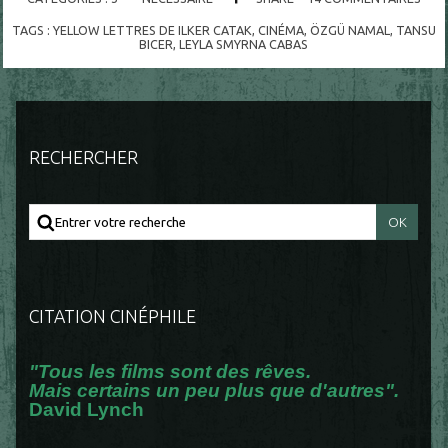
TAGS :
YELLOW LETTRES DE ILKER CATAK
,
CINÉMA
,
ÖZGÜ NAMAL
,
TANSU
BICER
,
LEYLA SMYRNA CABAS
RECHERCHER
CITATION CINÉPHILE
"Tous les films sont des rêves.
Mais certains un peu plus que d'autres".
David Lynch