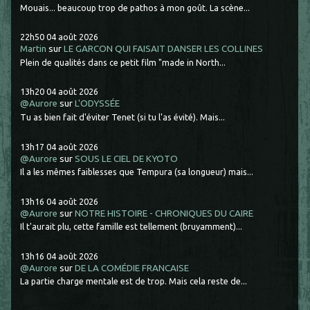
Mouais... beaucoup trop de pathos à mon goût. La scène...
22h50
04
août 2026
Martin
sur
LE GARCON QUI FAISAIT DANSER LES COLLINES
Plein de qualités dans ce petit film "made in North...
13h20
04
août 2026
@Aurore
sur
L'ODYSSÉE
Tu as bien fait d'éviter Tenet (si tu l'as évité). Mais...
13h17
04
août 2026
@Aurore
sur
SOUS LE CIEL DE KYOTO
Il a les mêmes faiblesses que Tempura (sa longueur) mais...
13h16
04
août 2026
@Aurore
sur
NOTRE HISTOIRE - CHRONIQUES DU CAIRE
Il t'aurait plu, cette famille est tellement (bruyamment)...
13h16
04
août 2026
@Aurore
sur
DE LA COMÉDIE FRANCAISE
La partie charge mentale est de trop. Mais cela reste de...