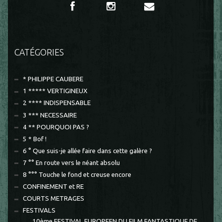
CATÉGORIES
* PHILIPPE CAUBERE
1 ***** VERTIGINEUX
2 **** INDISPENSABLE
3 *** NECESSAIRE
4 ** POURQUOI PAS ?
5 * Bof !
6 ° Que suis-je allée faire dans cette galère ?
7 °° En route vers le néant absolu
8 °°° Touche le fond et creuse encore
CONFINEMENT et RE
COURTS METRAGES
FESTIVALS
10ème FESTIVAL EUROPEEN DU FILM FANTASTIQUE DE