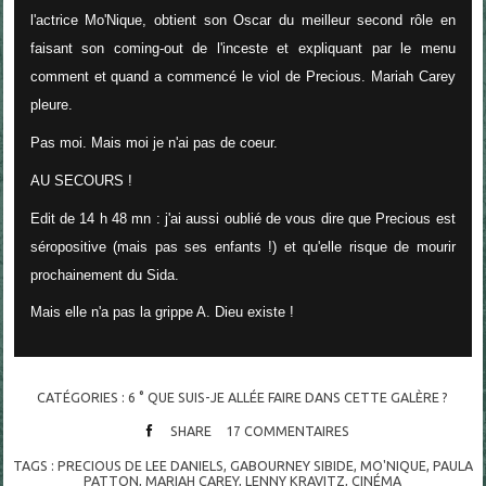
l'actrice Mo'Nique, obtient son Oscar du meilleur second rôle en
faisant son coming-out de l'inceste et expliquant par le menu
comment et quand a commencé le viol de Precious. Mariah Carey
pleure.
Pas moi. Mais moi je n'ai pas de coeur.
AU SECOURS !
Edit de 14 h 48 mn : j'ai aussi oublié de vous dire que Precious est
séropositive (mais pas ses enfants !) et qu'elle risque de mourir
prochainement du Sida.
Mais elle n'a pas la grippe A. Dieu existe !
CATÉGORIES :
6 ° QUE SUIS-JE ALLÉE FAIRE DANS CETTE GALÈRE ?
SHARE
17
COMMENTAIRES
TAGS :
PRECIOUS DE LEE DANIELS
,
GABOURNEY SIBIDE
,
MO'NIQUE
,
PAULA
PATTON
,
MARIAH CAREY
,
LENNY KRAVITZ
,
CINÉMA