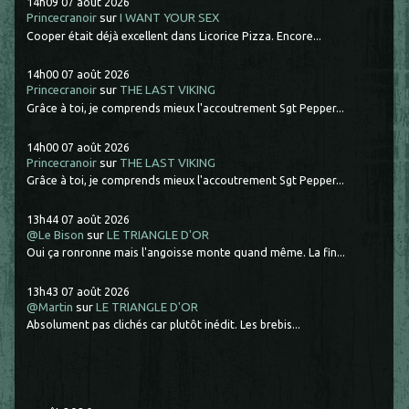
14h09
07
août 2026
Princecranoir
sur
I WANT YOUR SEX
Cooper était déjà excellent dans Licorice Pizza. Encore...
14h00
07
août 2026
Princecranoir
sur
THE LAST VIKING
Grâce à toi, je comprends mieux l'accoutrement Sgt Pepper...
14h00
07
août 2026
Princecranoir
sur
THE LAST VIKING
Grâce à toi, je comprends mieux l'accoutrement Sgt Pepper...
13h44
07
août 2026
@Le Bison
sur
LE TRIANGLE D'OR
Oui ça ronronne mais l'angoisse monte quand même. La fin...
13h43
07
août 2026
@Martin
sur
LE TRIANGLE D'OR
Absolument pas clichés car plutôt inédit. Les brebis...