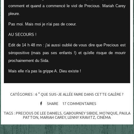
comment et quand a commencé le viol de Precious. Mariah Carey
pleure.
Pas moi. Mais moi je n'ai pas de coeur.
AU SECOURS !
Edit de 14 h 48 mn : j'ai aussi oublié de vous dire que Precious est
séropositive (mais pas ses enfants !) et qu'elle risque de mourir
prochainement du Sida.
Mais elle n'a pas la grippe A. Dieu existe !
CATÉGORIES :
6 ° QUE SUIS-JE ALLÉE FAIRE DANS CETTE GALÈRE ?
SHARE
17
COMMENTAIRES
TAGS :
PRECIOUS DE LEE DANIELS
,
GABOURNEY SIBIDE
,
MO'NIQUE
,
PAULA
PATTON
,
MARIAH CAREY
,
LENNY KRAVITZ
,
CINÉMA