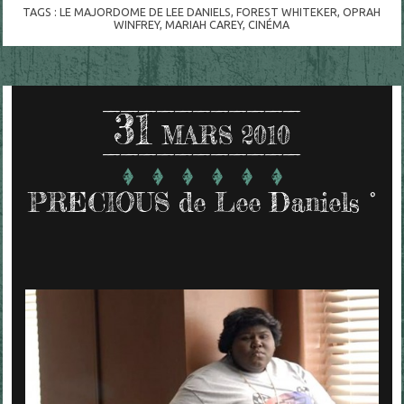
TAGS :
LE MAJORDOME DE LEE DANIELS
,
FOREST WHITEKER
,
OPRAH
WINFREY
,
MARIAH CAREY
,
CINÉMA
31
MARS 2010
PRECIOUS de Lee Daniels °