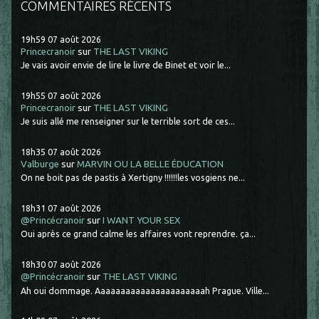
COMMENTAIRES RÉCENTS
19h59
07
août 2026
Princecranoir
sur
THE LAST VIKING
Je vais avoir envie de lire le livre de Binet et voir le...
19h55
07
août 2026
Princecranoir
sur
THE LAST VIKING
Je suis allé me renseigner sur le terrible sort de ces...
18h35
07
août 2026
Valburge
sur
MARVIN OU LA BELLE ÉDUCATION
On ne boit pas de pastis à Xertigny !!!!!!les vosgiens ne...
18h31
07
août 2026
@Princécranoir
sur
I WANT YOUR SEX
Oui après ce grand calme les affaires vont reprendre. ça...
18h30
07
août 2026
@Princécranoir
sur
THE LAST VIKING
Ah oui dommage. Aaaaaaaaaaaaaaaaaaaaaah Prague. Ville...