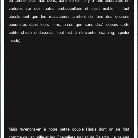
pu tomber plus mal. Donc, dans ce film, il y a trois poursuites en
voitures sur des routes embouteillées et c'est risible. Il faut
absolument que les réalisateurs arrêtent de faire des courses
poursuites dans leurs films, parce que sans déc', depuis cette
petite chose ci-dessous, tout est à réinventer (warning, spoiler
inside) :
Mais revenons-en à notre petite couple Harris dont on se fout
comme de l'an mille et les Chevaliers au Lac de Paladru. Le pauvre