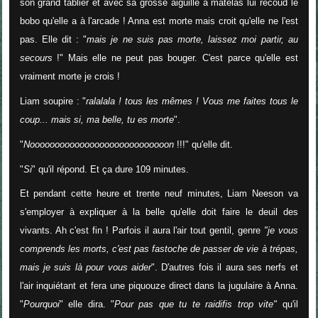
son grand tablier et avec sa grosse aiguille à matelas lui recoud le
bobo qu'elle a à l'arcade ! Anna est morte mais croit qu'elle ne l'est
pas. Elle dit : "
mais je ne suis pas morte, laissez moi partir, au
secours
!" Mais elle ne peut pas bouger. C'est parce qu'elle est
vraiment morte je crois !
Liam soupire : "
ralalala ! tous les mêmes ! Vous me faites tous le
coup... mais si, ma belle, tu es morte
".
"
Noooooooooooooooooooooooooooon
!!!" qu'elle dit.
"
Si
" qu'il répond. Et ça dure 109 minutes.
Et pendant cette heure et trente neuf minutes, Liam Neeson va
s'employer à expliquer à la belle qu'elle doit faire le deuil des
vivants. Ah c'est fin ! Parfois il aura l'air tout gentil, genre
"je vous
comprends les morts, c'est pas fastoche de passer de vie à trépas,
mais je suis là pour vous aider
". D'autres fois il aura ses nerfs et
l'air inquiétant et fera une piquouze direct dans la jugulaire à Anna.
"
Pourquoi
" elle dira. "
Pour pas que tu te raidifis trop vite"
qu'il