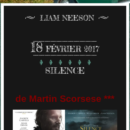
LIAM NEESON
18
FÉVRIER 2017
SILENCE
de Martin Scorsese ***