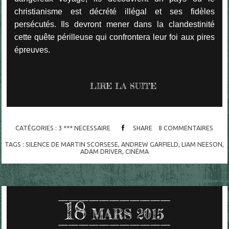
christianisme est décrété illégal et ses fidèles
persécutés. Ils devront mener dans la clandestinité
cette quête périlleuse qui confrontera leur foi aux pires
épreuves.
LIRE LA SUITE
CATÉGORIES :
3 *** NECESSAIRE
SHARE
8
COMMENTAIRES
TAGS :
SILENCE DE MARTIN SCORSESE
,
ANDREW GARFIELD
,
LIAM NEESON
,
ADAM DRIVER
,
CINÉMA
18
MARS 2015