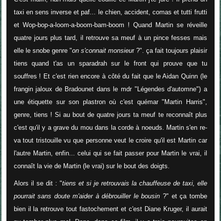
taxi en sens inverse et paf... le chien, accident, comas et tutti frutti
et Wop-bop-a-loom-a-boom-bam-boom ! Quand Martin se réveille
quatre jours plus tard, il retrouve sa meuf à un pince fesses mais
elle le snobe genre "
on s'connait monsieu
r ?". ça fait toujours plaisir
tiens quand t'as un sparadrah sur le front qui prouve que tu
souffres ! Et c'est rien encore à côté du fait que le Aidan Quinn (le
frangin jaloux de Bradounet dans le mdr "Légendes d'automne") a
une étiquette sur son plastron où c'est quémar "Martin Harris",
genre, tiens ! Si au bout de quatre jours ta meuf te reconnaît plus
c'est qu'il y a grave du mou dans la corde à noeuds. Martin s'en re-
va tout tristouille vu que personne veut le croire qu'il est Martin car
l'autre Martin, enfin... celui qui se fait passer pour Martin le vrai, il
connaît la vie de Martin (le vrai) sur le bout des doigts.
Alors il se dit : "
tiens et si je retrouvais la chauffeuse de taxi, elle
pourrait sans doute m'aider à débrouiller le bousin
?" et ça tombe
bien il la retrouve tout fastochement et c'est Diane Kruger, il aurait