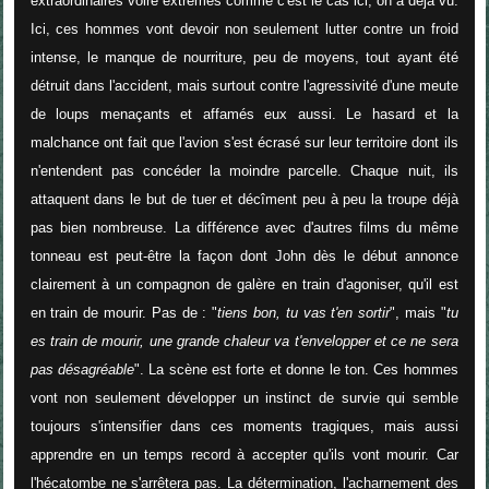
extraordinaires voire extrêmes comme c'est le cas ici, on a déjà vu.
Ici, ces hommes vont devoir non seulement lutter contre un froid
intense, le manque de nourriture, peu de moyens, tout ayant été
détruit dans l'accident, mais surtout contre l'agressivité d'une meute
de loups menaçants et affamés eux aussi. Le hasard et la
malchance ont fait que l'avion s'est écrasé sur leur territoire dont ils
n'entendent pas concéder la moindre parcelle. Chaque nuit, ils
attaquent dans le but de tuer et décîment peu à peu la troupe déjà
pas bien nombreuse. La différence avec d'autres films du même
tonneau est peut-être la façon dont John dès le début annonce
clairement à un compagnon de galère en train d'agoniser, qu'il est
en train de mourir. Pas de : "
tiens bon, tu vas t'en sortir
", mais "
tu
es train de mourir, une grande chaleur va t'envelopper et ce ne sera
pas désagréable
". La scène est forte et donne le ton. Ces hommes
vont non seulement développer un instinct de survie qui semble
toujours s'intensifier dans ces moments tragiques, mais aussi
apprendre en un temps record à accepter qu'ils vont mourir. Car
l'hécatombe ne s'arrêtera pas. La détermination, l'acharnement des