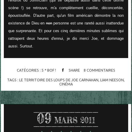
l'endroit où John/Liam (qui se dépasse aussi dans cette ultime
scène !) se retrouve, m'a complètement cueillie, déconcertée,
époustouflée. D'autre part, qu'un film américain démontre la non
existence de Dieu en
non
personne est une rareté aussi inattendue
que surprenante. Et pour ces cinq dernières minutes sublimes qui
rattrapent deux heures d'ennui, je dis merci Joe, et dommage
aussi. Surtout.
CATÉGORIES :
5 * BOF !
SHARE
8
COMMENTAIRES
TAGS :
LE TERRITOIRE DES LOUPS DE JOE CARNAHAN
,
LIAM NEESON
,
CINÉMA
09
MARS 2011