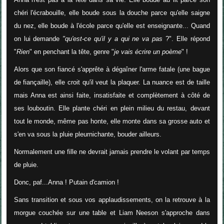
chéri l'écrabouille, elle boude sous la douche parce qu'elle saigne
du nez, elle boude à l'école parce qu'elle est enseignante... Quand
on lui demande
"qu'est-ce qu'il y a qui ne va pas
?". Elle répond
"
Rien
" en penchant la tête, genre "
je vais écrire un poème
" !
Alors que son fiancé s'apprête à dégaîner l'arme fatale (une bague
de fiançaille), elle croit qu'il veut la plaquer. La nuance est de taille
mais Anna est ainsi faite, insatisfaite et complètement à côté de
ses louboutin. Elle plante chéri en plein milieu du restau, devant
tout le monde, même pas honte, elle monte dans sa grosse auto et
s'en va sous la pluie pleurnichante, bouder ailleurs.
Normalement une fille ne devrait jamais prendre le volant par temps
de pluie.
Donc, paf...Anna ! Putain d'camion !
Sans transition et sous vos applaudissements, on la retrouve à la
morgue couchée sur une table et Liam Neeson s'approche dans