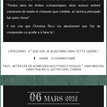
"
Perdus dans les limbes scénaristiques, deux acteurs tentent
vainement de rendre le n'importe quoi crédible, et l'actrice principale
fait autre chose
".
Il est vrai que Christina Ricci n'a absolument pas l'air de
comprendre ce qu'elle a à faire là !
CATÉGORIES :
6 ° QUE SUIS-JE ALLÉE FAIRE DANS CETTE GALÈRE ?
SHARE
0
COMMENTAIRE
TAGS :
AFTER.LIFE DE AGNIESZKA WOJTOWICZ-VOSLOO °
,
LIAM NEESON
,
CHRISTINA RICCI
,
JUSTIN LONG
,
CINÉMA
06
MARS 2012