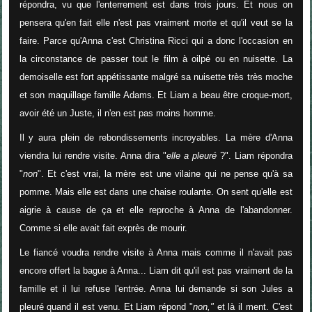
répondra, vu que l'enterrement est dans trois jours. Et nous on
pensera qu'en fait elle n'est pas vraiment morte et qu'il veut se la
faire. Parce qu'Anna c'est Christina Ricci qui a donc l'occasion en
la circonstance de passer tout le film à oilpé ou en nuisette. La
demoiselle est fort appétissante malgré sa nuisette très très moche
et son maquillage famille Adams. Et Liam a beau être croque-mort,
avoir été un Juste, il n'en est pas moins homme.
Il y aura plein de rebondissements incroyables. La mère d'Anna
viendra lui rendre visite. Anna dira "
elle a pleuré
?". Liam répondra
"
non
". Et c'est vrai, la mère est une vilaine qui ne pense qu'à sa
pomme. Mais elle est dans une chaise roulante. On sent qu'elle est
aigrie à cause de ça et elle reproche à Anna de l'abandonner.
Comme si elle avait fait exprès de mourir.
Le fiancé voudra rendre visite à Anna mais comme il n'avait pas
encore offert la bague à Anna... Liam dit qu'il est pas vraiment de la
famille et il lui refuse l'entrée. Anna lui demande si son Jules a
pleuré quand il est venu. Et Liam répond "
non,"
et là il ment. C'est