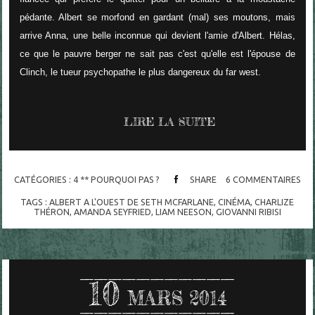
pédante. Albert se morfond en gardant (mal) ses moutons, mais
arrive Anna, une belle inconnue qui devient l'amie d'Albert. Hélas,
ce que le pauvre berger ne sait pas c'est qu'elle est l'épouse de
Clinch, le tueur psychopathe le plus dangereux du far west.
LIRE LA SUITE
CATÉGORIES :
4 ** POURQUOI PAS ?
SHARE
6
COMMENTAIRES
TAGS :
ALBERT A L'OUEST DE SETH MCFARLANE
,
CINÉMA
,
CHARLIZE
THÉRON
,
AMANDA SEYFRIED
,
LIAM NEESON
,
GIOVANNI RIBISI
10
MARS 2014