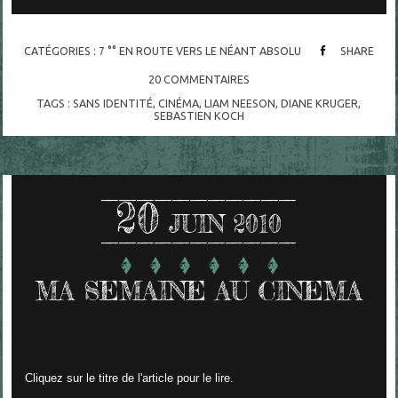
CATÉGORIES :
7 °° EN ROUTE VERS LE NÉANT ABSOLU
SHARE
20
COMMENTAIRES
TAGS :
SANS IDENTITÉ
,
CINÉMA
,
LIAM NEESON
,
DIANE KRUGER
,
SEBASTIEN KOCH
20
JUIN 2010
MA SEMAINE AU CINEMA
Cliquez sur le titre de l'article pour le lire.