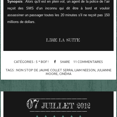
Synopsis
: Alors qu'il est en plein vol, un agent de la police de l’air
reçoit des SMS d’un inconnu qui dit être à bord et vouloir
assassiner un passager toutes les 20 minutes s'il ne reçoit pas 150
millions de dollars.
LIRE LA SUITE
CATÉGORIES :
5 * BOF !
SHARE
11
COMMENTAIRES
TAGS :
NON STOP DE JAUME COLLET SERRA
,
LIAM NEESON
,
JULIANNE
MOORE
,
CINÉMA
07
JUILLET 2012