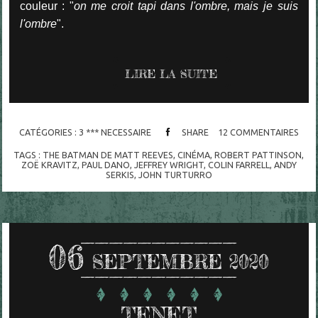
couleur : "
on me croit tapi dans l'ombre, mais je suis
l'ombre
".
LIRE LA SUITE
CATÉGORIES :
3 *** NECESSAIRE
SHARE
12
COMMENTAIRES
TAGS :
THE BATMAN DE MATT REEVES
,
CINÉMA
,
ROBERT PATTINSON
,
ZOË KRAVITZ
,
PAUL DANO
,
JEFFREY WRIGHT
,
COLIN FARRELL
,
ANDY
SERKIS
,
JOHN TURTURRO
06
SEPTEMBRE 2020
TENET