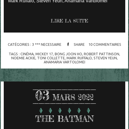
Mark Ruffalo, Steven Yeun, Anamaria Vartolomei
LIRE LA SUITE
CATÉGORIES :
3 *** NECESSAIRE
SHARE
10
COMMENTAIRES
TAGS :
CINÉMA
,
MICKEY 17
,
BONG JOON HO
,
ROBERT PATTINSON
,
NOEMIE ACKIE
,
TONI COLLETTE
,
MARK RUFFALO
,
STEVEN YEUN
,
ANAMARIA VARTOLOMEI
03
MARS 2022
THE BATMAN