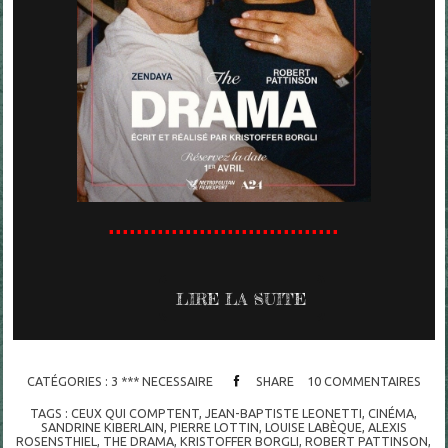
.................................
LIRE LA SUITE
CATÉGORIES :
3 *** NECESSAIRE
SHARE
10
COMMENTAIRES
TAGS :
CEUX QUI COMPTENT
,
JEAN-BAPTISTE LEONETTI
,
CINÉMA
,
SANDRINE KIBERLAIN
,
PIERRE LOTTIN
,
LOUISE LABÈQUE
,
ALEXIS
ROSENSTHIEL
,
THE DRAMA
,
KRISTOFFER BORGLI
,
ROBERT PATTINSON
,