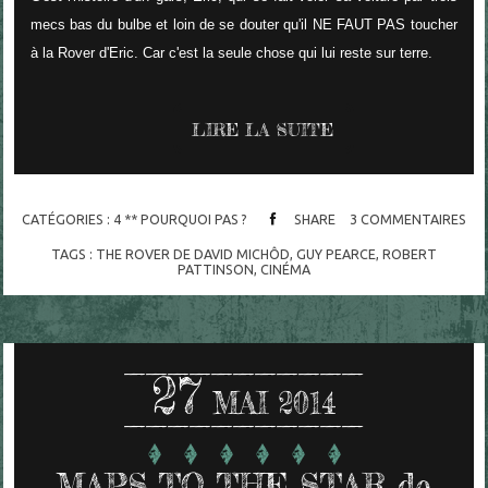
mecs bas du bulbe et loin de se douter qu'il NE FAUT PAS toucher
à la Rover d'Eric. Car c'est la seule chose qui lui reste sur terre.
LIRE LA SUITE
CATÉGORIES :
4 ** POURQUOI PAS ?
SHARE
3
COMMENTAIRES
TAGS :
THE ROVER DE DAVID MICHÔD
,
GUY PEARCE
,
ROBERT
PATTINSON
,
CINÉMA
27
MAI 2014
MAPS TO THE STAR de