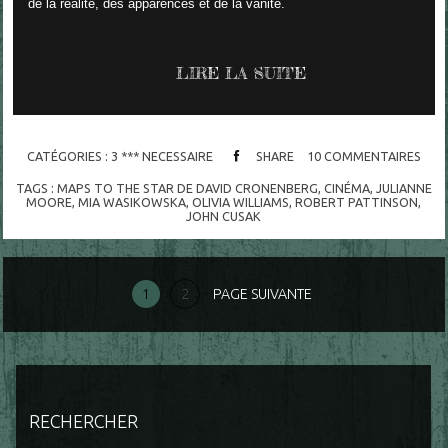
de la réalité, des apparences et de la vanité.
LIRE LA SUITE
CATÉGORIES :
3 *** NECESSAIRE
SHARE
10
COMMENTAIRES
TAGS :
MAPS TO THE STAR DE DAVID CRONENBERG
,
CINÉMA
,
JULIANNE
MOORE
,
MIA WASIKOWSKA
,
OLIVIA WILLIAMS
,
ROBERT PATTINSON
,
JOHN CUSAK
1
2
PAGE SUIVANTE
RECHERCHER