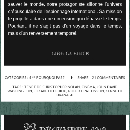
sauver le monde, notre protagoniste sillonne l'univers
crépusculaire de l'espionnage international. Sa mission
le projettera dans une dimension qui dépasse le temps.
Pourtant, il ne s'agit pas d'un voyage dans le temps,
mais d'un renversement temporel.
LIRE LA SUITE
CATÉGORIES :
4 ** POURQUOI PAS ?
SHARE
21
COMMENTAIRES
TAGS :
TENET DE CHRISTOPHER NOLAN
,
CINÉMA
,
JOHN DAVID
WASHINGTON
,
ELIZABETH DEBICKI
,
ROBERT PATTINSON
,
KENNETH
BRANAGH
22