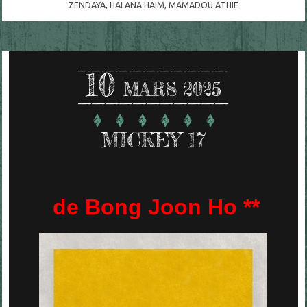
ZENDAYA
,
HALANA HAIM
,
MAMADOU ATHIE
10
MARS 2025
MICKEY 17
de Bong Joon Ho **