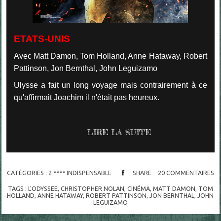
ETATS-UNIS
Avec Matt Damon, Tom Holland, Anne Hataway, Robert
Pattinson, Jon Bernthal, John Leguizamo
Ulysse a fait un long voyage mais contrairement à ce
qu'affirmait Joachim il n'était pas heureux.
LIRE LA SUITE
CATÉGORIES :
2 **** INDISPENSABLE
SHARE
20
COMMENTAIRES
TAGS :
L'ODYSSEE
,
CHRISTOPHER NOLAN
,
CINÉMA
,
MATT DAMON
,
TOM
HOLLAND
,
ANNE HATAWAY
,
ROBERT PATTINSON
,
JON BERNTHAL
,
JOHN
LEGUIZAMO