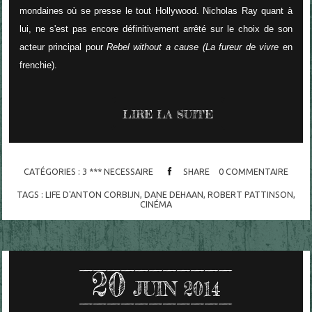
mondaines où se presse le tout Hollywood. Nicholas Ray quant à
lui, ne s'est pas encore définitivement arrêté sur le choix de son
acteur principal pour
Rebel without a cause (La fureur de vivre
en
frenchie).
LIRE LA SUITE
CATÉGORIES :
3 *** NECESSAIRE
SHARE
0
COMMENTAIRE
TAGS :
LIFE D'ANTON CORBIJN
,
DANE DEHAAN
,
ROBERT PATTINSON
,
CINÉMA
20
JUIN 2014