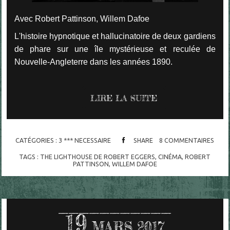
Avec Robert Pattinson, Willem Dafoe
L'histoire hypnotique et hallucinatoire de deux gardiens
de phare sur une île mystérieuse et reculée de
Nouvelle-Angleterre dans les années 1890.
LIRE LA SUITE
CATÉGORIES :
3 *** NECESSAIRE
SHARE
8
COMMENTAIRES
TAGS :
THE LIGHTHOUSE DE ROBERT EGGERS
,
CINÉMA
,
ROBERT
PATTINSON
,
WILLEM DAFOE
19
MARS 2017