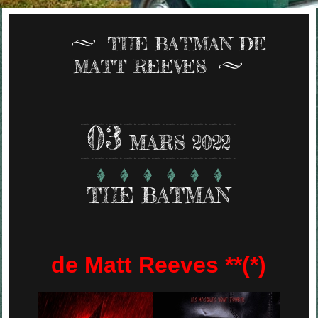
THE BATMAN DE
MATT REEVES
03
MARS 2022
THE BATMAN
de Matt Reeves **(*)