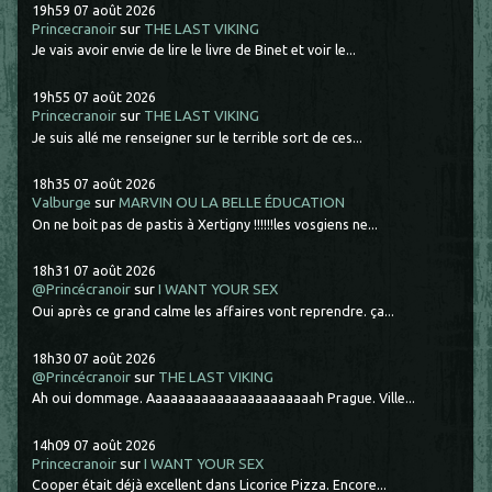
19h59
07
août 2026
Princecranoir
sur
THE LAST VIKING
Je vais avoir envie de lire le livre de Binet et voir le...
19h55
07
août 2026
Princecranoir
sur
THE LAST VIKING
Je suis allé me renseigner sur le terrible sort de ces...
18h35
07
août 2026
Valburge
sur
MARVIN OU LA BELLE ÉDUCATION
On ne boit pas de pastis à Xertigny !!!!!!les vosgiens ne...
18h31
07
août 2026
@Princécranoir
sur
I WANT YOUR SEX
Oui après ce grand calme les affaires vont reprendre. ça...
18h30
07
août 2026
@Princécranoir
sur
THE LAST VIKING
Ah oui dommage. Aaaaaaaaaaaaaaaaaaaaaah Prague. Ville...
14h09
07
août 2026
Princecranoir
sur
I WANT YOUR SEX
Cooper était déjà excellent dans Licorice Pizza. Encore...