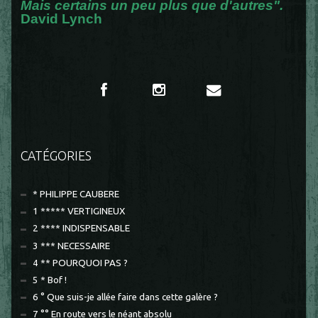
Mais certains un peu plus que d'autres".
David Lynch
CATÉGORIES
* PHILIPPE CAUBERE
1 ***** VERTIGINEUX
2 **** INDISPENSABLE
3 *** NECESSAIRE
4 ** POURQUOI PAS ?
5 * Bof !
6 ° Que suis-je allée faire dans cette galère ?
7 °° En route vers le néant absolu