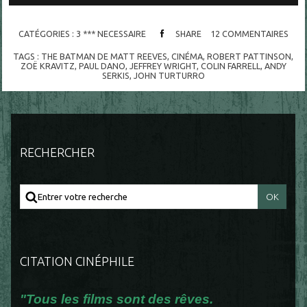
CATÉGORIES :
3 *** NECESSAIRE
SHARE
12
COMMENTAIRES
TAGS :
THE BATMAN DE MATT REEVES
,
CINÉMA
,
ROBERT PATTINSON
,
ZOË KRAVITZ
,
PAUL DANO
,
JEFFREY WRIGHT
,
COLIN FARRELL
,
ANDY
SERKIS
,
JOHN TURTURRO
RECHERCHER
CITATION CINÉPHILE
"Tous les films sont des rêves.