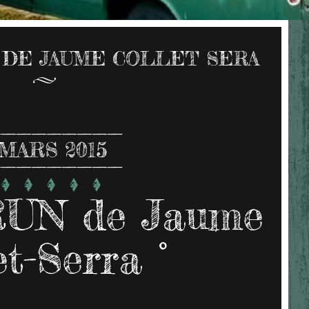
 DE JAUME COLLET SERA
MARS 2015
UN de Jaume
et-Serra °