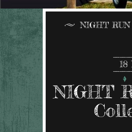
NIGHT RUN
18
NIGHT R
Coll