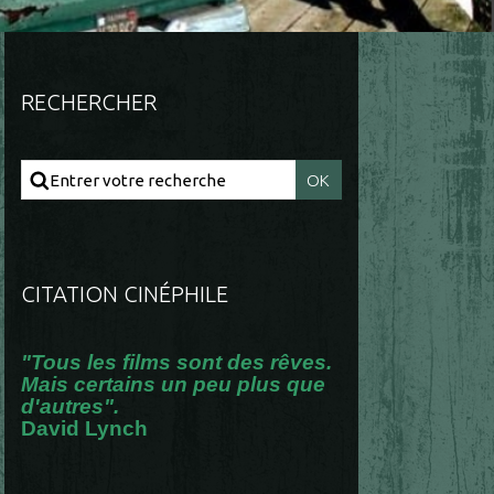
RECHERCHER
CITATION CINÉPHILE
"Tous les films sont des rêves.
Mais certains un peu plus que
d'autres".
David Lynch