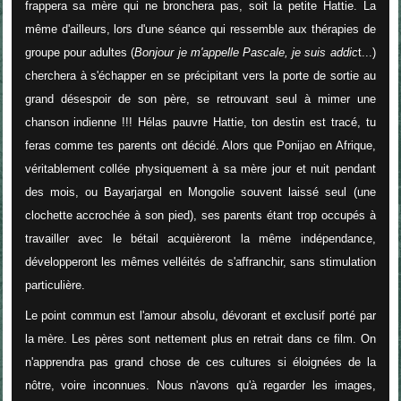
frappera sa mère qui ne bronchera pas, soit la petite Hattie. La
même d'ailleurs, lors d'une séance qui ressemble aux thérapies de
groupe pour adultes (
Bonjour je m'appelle Pascale, je suis addic
t...)
cherchera à s'échapper en se précipitant vers la porte de sortie au
grand désespoir de son père, se retrouvant seul à mimer une
chanson indienne !!! Hélas pauvre Hattie, ton destin est tracé, tu
feras comme tes parents ont décidé. Alors que Ponijao en Afrique,
véritablement collée physiquement à sa mère jour et nuit pendant
des mois, ou Bayarjargal en Mongolie souvent laissé seul (une
clochette accrochée à son pied), ses parents étant trop occupés à
travailler avec le bétail acquièreront la même indépendance,
développeront les mêmes velléités de s'affranchir, sans stimulation
particulière.
Le point commun est l'amour absolu, dévorant et exclusif porté par
la mère. Les pères sont nettement plus en retrait dans ce film. On
n'apprendra pas grand chose de ces cultures si éloignées de la
nôtre, voire inconnues. Nous n'avons qu'à regarder les images,