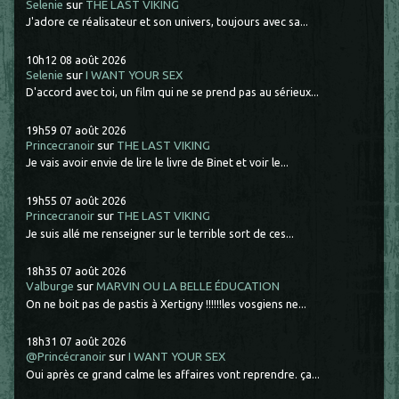
Selenie
sur
THE LAST VIKING
J'adore ce réalisateur et son univers, toujours avec sa...
10h12
08
août 2026
Selenie
sur
I WANT YOUR SEX
D'accord avec toi, un film qui ne se prend pas au sérieux...
19h59
07
août 2026
Princecranoir
sur
THE LAST VIKING
Je vais avoir envie de lire le livre de Binet et voir le...
19h55
07
août 2026
Princecranoir
sur
THE LAST VIKING
Je suis allé me renseigner sur le terrible sort de ces...
18h35
07
août 2026
Valburge
sur
MARVIN OU LA BELLE ÉDUCATION
On ne boit pas de pastis à Xertigny !!!!!!les vosgiens ne...
18h31
07
août 2026
@Princécranoir
sur
I WANT YOUR SEX
Oui après ce grand calme les affaires vont reprendre. ça...