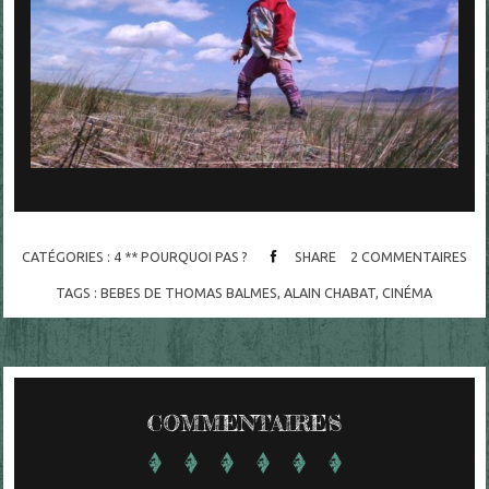
CATÉGORIES :
4 ** POURQUOI PAS ?
SHARE
2
COMMENTAIRES
TAGS :
BEBES DE THOMAS BALMES
,
ALAIN CHABAT
,
CINÉMA
COMMENTAIRES