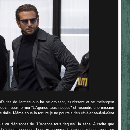
 d'élites de l'armée ouh ha se croisent, s'unissent et se mélangent
ouvrir pour former "L'Agence tous risques" et résoudre une mission
 dalle. Même sous la torture je ne pourrais rien révéler
sauf si c'est
is vu d'épisodes de "L'Agence tous risques" la série. A croire que
lé déjà à cette époque. Donc je ne peux dire ce qui est comme et ce