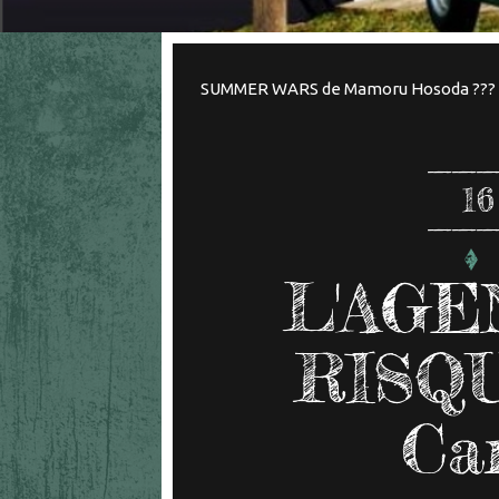
SUMMER WARS de Mamoru Hosoda ???
16
L'AGE
RISQU
Ca