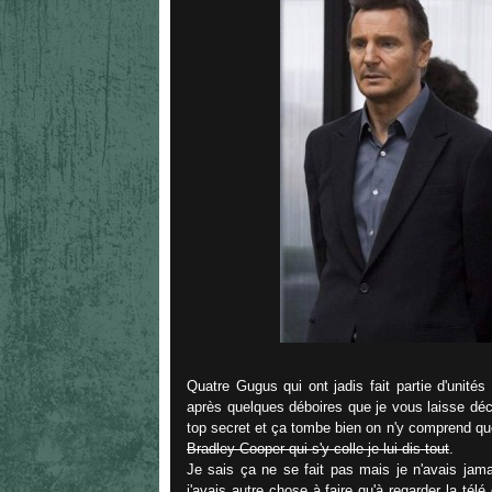
Quatre Gugus qui ont jadis fait partie d'unités
après quelques déboires que je vous laisse déc
top secret et ça tombe bien on n'y comprend que
Bradley Cooper qui s'y colle je lui dis tout
.
Je sais ça ne se fait pas mais je n'avais jama
j'avais autre chose à faire qu'à regarder la té