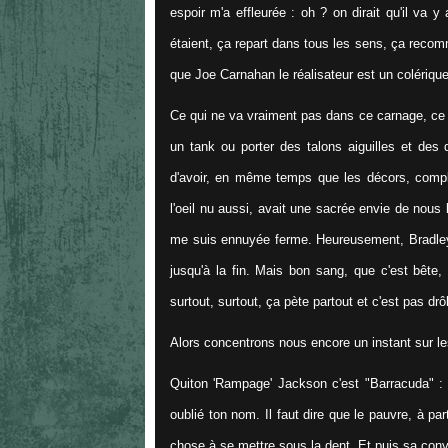
espoir m'a effleurée : oh ? on dirait qu'il va y
étaient, ça repart dans tous les sens, ça reco
que Joe Carnahan le réalisateur est un colérique
Ce qui ne va vraiment pas dans ce carnage, ce n'e
un tank ou porter des talons aiguilles et des
d'avoir, en même temps que les décors, complè
l'oeil nu aussi, avait une sacrée envie de nous 
me suis ennuyée ferme. Heureusement, Bradley C
jusqu'à la fin. Mais bon sang, que c'est bête,
surtout, surtout, ça pète partout et c'est pas drôl
Alors concentrons nous encore un instant sur le
Quiton 'Rampage' Jackson c'est "Barracuda" : b
oublié ton nom. Il faut dire que le pauvre, à pa
chose à se mettre sous la dent. Et puis sa conv