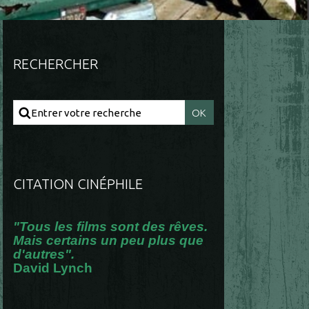
RECHERCHER
CITATION CINÉPHILE
"Tous les films sont des rêves.
Mais certains un peu plus que
d'autres".
David Lynch