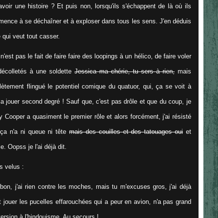
 avoir une histoire ? Et puis non, lorsqu'ils s'échappent de là où ils
mmence à se déchaîner et à exploser dans tous les sens. J'en déduis
 qui veut tout casser.
st pas le fait de faire faire des loopings à un hélico, de faire voler
 décolletés à une soldette
Jessica ma chérie, tu sers à rien,
mais
tement flingué le potentiel comique du quatuor, qui, ça se voit à
la jouer second degré ! Sauf que, c'est pas drôle et que du coup, je
ooper a quasiment le premier rôle et alors forcément, j'ai résisté
 ça n'a ni queue ni tête
mais des couilles et des tatouages oui
et
e. Oopss je l'ai déjà dit.
s velus :
on, j'ai rien contre les moches, mais tu m'excuses gros, j'ai déjà
rt jouer les pucelles effarouchées qui a peur en avion, n'a pas grand
ersion à l'hindouisme. Au secours !