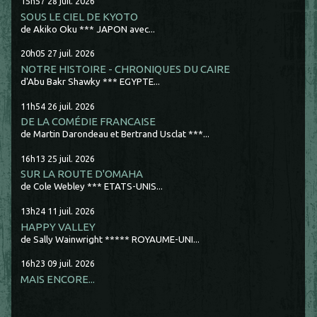
15h57
28
juil. 2026
SOUS LE CIEL DE KYOTO
de Akiko Oku *** JAPON avec...
20h05
27
juil. 2026
NOTRE HISTOIRE - CHRONIQUES DU CAIRE
d'Abu Bakr Shawky *** EGYPTE...
11h54
26
juil. 2026
DE LA COMÉDIE FRANCAISE
de Martin Darondeau et Bertrand Usclat ***...
16h13
25
juil. 2026
SUR LA ROUTE D'OMAHA
de Cole Webley *** ETATS-UNIS...
13h24
11
juil. 2026
HAPPY VALLEY
de Sally Wainwright ***** ROYAUME-UNI...
16h23
09
juil. 2026
MAIS ENCORE...