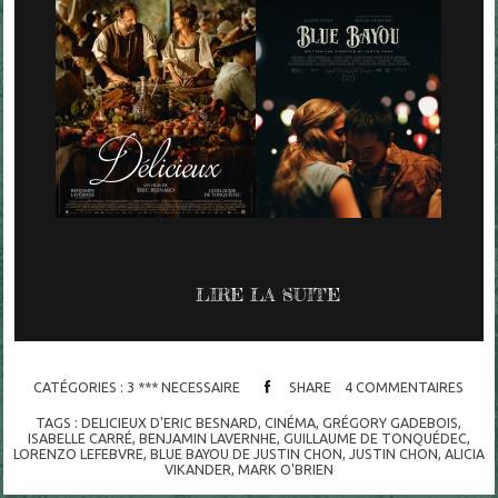
LIRE LA SUITE
CATÉGORIES :
3 *** NECESSAIRE
SHARE
4
COMMENTAIRES
TAGS :
DELICIEUX D'ERIC BESNARD
,
CINÉMA
,
GRÉGORY GADEBOIS
,
ISABELLE CARRÉ
,
BENJAMIN LAVERNHE
,
GUILLAUME DE TONQUÉDEC
,
LORENZO LEFEBVRE
,
BLUE BAYOU DE JUSTIN CHON
,
JUSTIN CHON
,
ALICIA
VIKANDER
,
MARK O'BRIEN