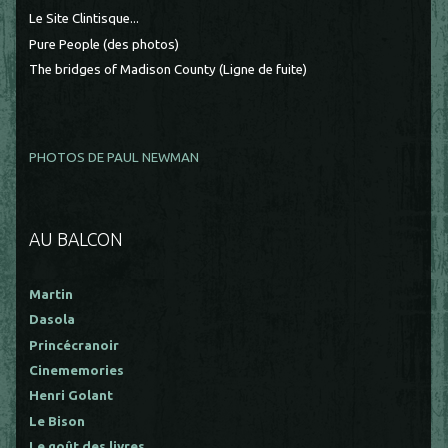
Le Site Clintisque...
Pure People (des photos)
The bridges of Madison County (Ligne de fuite)
PHOTOS DE PAUL NEWMAN
AU BALCON
Martin
Dasola
Princécranoir
Cinememories
Henri Golant
Le Bison
Le goût des livres