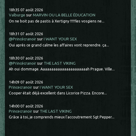
18h35
07
août 2026
Valburge
sur
MARVIN OU LA BELLE ÉDUCATION
On ne boit pas de pastis à Xertigny !!!!!!les vosgiens ne...
18h31
07
août 2026
@Princécranoir
sur
I WANT YOUR SEX
Oui après ce grand calme les affaires vont reprendre. ça...
18h30
07
août 2026
@Princécranoir
sur
THE LAST VIKING
Ah oui dommage. Aaaaaaaaaaaaaaaaaaaaaah Prague. Ville...
14h09
07
août 2026
Princecranoir
sur
I WANT YOUR SEX
Cooper était déjà excellent dans Licorice Pizza. Encore...
14h00
07
août 2026
Princecranoir
sur
THE LAST VIKING
Grâce à toi, je comprends mieux l'accoutrement Sgt Pepper...