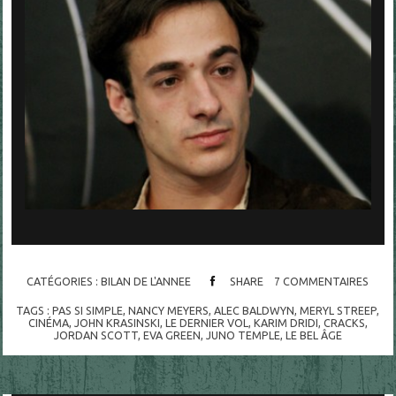
CATÉGORIES :
BILAN DE L'ANNEE
SHARE
7
COMMENTAIRES
TAGS :
PAS SI SIMPLE
,
NANCY MEYERS
,
ALEC BALDWYN
,
MERYL STREEP
,
CINÉMA
,
JOHN KRASINSKI
,
LE DERNIER VOL
,
KARIM DRIDI
,
CRACKS
,
JORDAN SCOTT
,
EVA GREEN
,
JUNO TEMPLE
,
LE BEL ÂGE