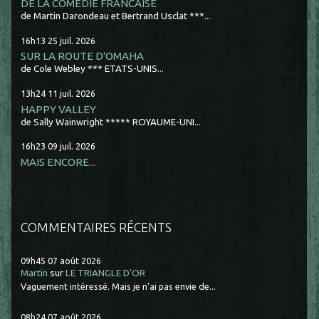
DE LA COMÉDIE FRANCAISE
de Martin Darondeau et Bertrand Usclat ***...
16h13
25
juil. 2026
SUR LA ROUTE D'OMAHA
de Cole Webley *** ETATS-UNIS...
13h24
11
juil. 2026
HAPPY VALLEY
de Sally Wainwright ***** ROYAUME-UNI...
16h23
09
juil. 2026
MAIS ENCORE...
COMMENTAIRES RÉCENTS
09h45
07
août 2026
Martin
sur
LE TRIANGLE D'OR
Vaguement intéressé. Mais je n'ai pas envie de...
08h24
07
août 2026