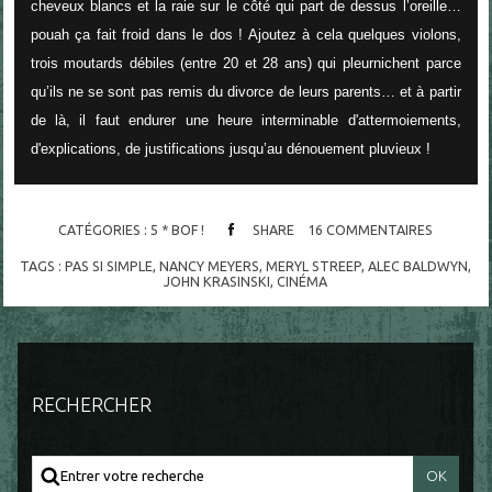
cheveux blancs et la raie sur le côté qui part de dessus l’oreille…
pouah ça fait froid dans le dos ! Ajoutez à cela quelques violons,
trois moutards débiles (entre 20 et 28 ans) qui pleurnichent parce
qu’ils ne se sont pas remis du divorce de leurs parents… et à partir
de là, il faut endurer une heure interminable d'attermoiements,
d'explications, de justifications jusqu’au dénouement pluvieux !
CATÉGORIES :
5 * BOF !
SHARE
16
COMMENTAIRES
TAGS :
PAS SI SIMPLE
,
NANCY MEYERS
,
MERYL STREEP
,
ALEC BALDWYN
,
JOHN KRASINSKI
,
CINÉMA
RECHERCHER