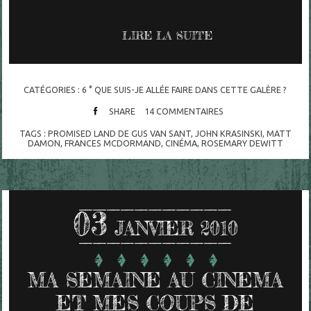
LIRE LA SUITE
CATÉGORIES :
6 ° QUE SUIS-JE ALLÉE FAIRE DANS CETTE GALÈRE ?
SHARE
14
COMMENTAIRES
TAGS :
PROMISED LAND DE GUS VAN SANT
,
JOHN KRASINSKI
,
MATT
DAMON
,
FRANCES MCDORMAND
,
CINÉMA
,
ROSEMARY DEWITT
03
JANVIER 2010
MA SEMAINE AU CINEMA
ET MES COUPS DE