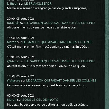
le Bison
sur
LE TRIANGLE D'OR
Même si le scénario n'engrange pas de grandes surprises,...
20h04
05
août 2026
@Martin
sur
LE GARCON QUI FAISAIT DANSER LES COLLINES
Ah oui je m'en souviens. Je n'étais pas allée le voir.
15h38
05
août 2026
Martin
sur
LE GARCON QUI FAISAIT DANSER LES COLLINES
C'était mon premier film macédonien au cinéma. En VOD,...
15h08
05
août 2026
@Martin
sur
LE GARCON QUI FAISAIT DANSER LES COLLINES
Ah tant mieux ! Un film macédonien... on peut dire qu'on...
15h07
05
août 2026
@Aurore
sur
LE GARCON QUI FAISAIT DANSER LES COLLINES
Les moutons à une rave party c'est bien la première fois....
00h00
05
août 2026
Martin
sur
SOUS LE CIEL DE KYOTO
Mouais... beaucoup trop de pathos à mon goût. La scène...