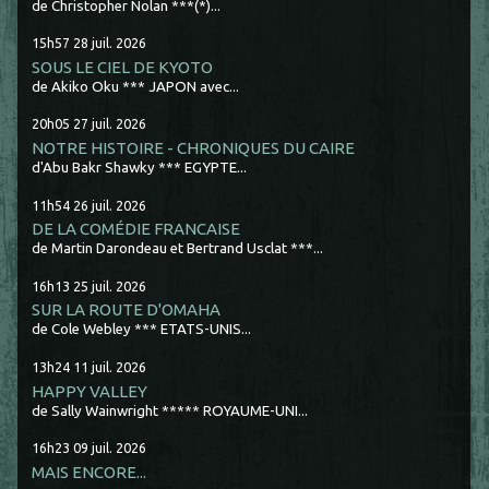
de Christopher Nolan ***(*)...
15h57
28
juil. 2026
SOUS LE CIEL DE KYOTO
de Akiko Oku *** JAPON avec...
20h05
27
juil. 2026
NOTRE HISTOIRE - CHRONIQUES DU CAIRE
d'Abu Bakr Shawky *** EGYPTE...
11h54
26
juil. 2026
DE LA COMÉDIE FRANCAISE
de Martin Darondeau et Bertrand Usclat ***...
16h13
25
juil. 2026
SUR LA ROUTE D'OMAHA
de Cole Webley *** ETATS-UNIS...
13h24
11
juil. 2026
HAPPY VALLEY
de Sally Wainwright ***** ROYAUME-UNI...
16h23
09
juil. 2026
MAIS ENCORE...