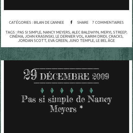
CATÉGORIES :
BILAN DE L'ANNEE
SHARE
7
COMMENTAIRES
TAGS :
PAS SI SIMPLE
,
NANCY MEYERS
,
ALEC BALDWYN
,
MERYL STREEP
,
CINÉMA
,
JOHN KRASINSKI
,
LE DERNIER VOL
,
KARIM DRIDI
,
CRACKS
,
JORDAN SCOTT
,
EVA GREEN
,
JUNO TEMPLE
,
LE BEL ÂGE
29
DÉCEMBRE 2009
Pas si simple de Nancy
Meyers *