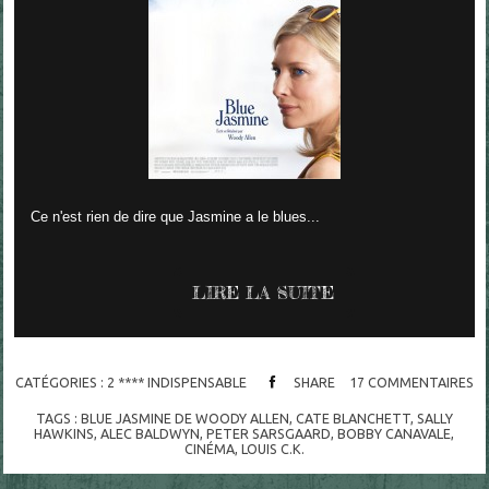
Ce n'est rien de dire que Jasmine a le blues...
LIRE LA SUITE
CATÉGORIES :
2 **** INDISPENSABLE
SHARE
17
COMMENTAIRES
TAGS :
BLUE JASMINE DE WOODY ALLEN
,
CATE BLANCHETT
,
SALLY
HAWKINS
,
ALEC BALDWYN
,
PETER SARSGAARD
,
BOBBY CANAVALE
,
CINÉMA
,
LOUIS C.K.