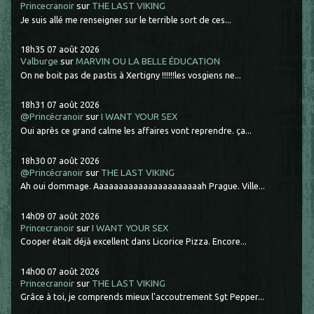
Princecranoir
sur
THE LAST VIKING
Je suis allé me renseigner sur le terrible sort de ces...
18h35
07
août 2026
Valburge
sur
MARVIN OU LA BELLE ÉDUCATION
On ne boit pas de pastis à Xertigny !!!!!!les vosgiens ne...
18h31
07
août 2026
@Princécranoir
sur
I WANT YOUR SEX
Oui après ce grand calme les affaires vont reprendre. ça...
18h30
07
août 2026
@Princécranoir
sur
THE LAST VIKING
Ah oui dommage. Aaaaaaaaaaaaaaaaaaaaaah Prague. Ville...
14h09
07
août 2026
Princecranoir
sur
I WANT YOUR SEX
Cooper était déjà excellent dans Licorice Pizza. Encore...
14h00
07
août 2026
Princecranoir
sur
THE LAST VIKING
Grâce à toi, je comprends mieux l'accoutrement Sgt Pepper...