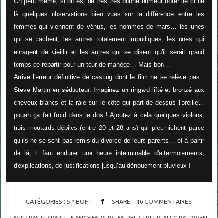
On peut même, si on est de très très bonne humeur noter de ci de
là quelques observations bien vues sur la différence entre les
femmes qui viennent de vénus, les hommes de mars… les unes
qui se cachent, les autres totalement impudiques, les unes qui
enragent de vieillir et les autres qui se disent qu’il serait grand
temps de repartir pour un tour de manège… Mais bon…
Arrive l’erreur définitive de casting dont le film ne se relève pas :
Steve Martin en séducteur. Imaginez un ringard lifté et bronzé aux
cheveux blancs et la raie sur le côté qui part de dessus l’oreille…
pouah ça fait froid dans le dos ! Ajoutez à cela quelques violons,
trois moutards débiles (entre 20 et 28 ans) qui pleurnichent parce
qu’ils ne se sont pas remis du divorce de leurs parents… et à partir
de là, il faut endurer une heure interminable d'attermoiements,
d'explications, de justifications jusqu’au dénouement pluvieux !
CATÉGORIES :
5 * BOF !
SHARE
16
COMMENTAIRES
TAGS :
PAS SI SIMPLE
,
NANCY MEYERS
,
MERYL STREEP
,
ALEC BALDWYN
,