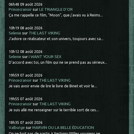
06h48
09
août 2026
Princecranoir
sur
LE TRIANGLE D'OR
Ça me rappelle ce film, "Moon", que j'avais vu à Reims...
10h19
08
août 2026
Selenie
sur
THE LAST VIKING
J'adore ce réalisateur et son univers, toujours avec sa...
10h12
08
août 2026
Selenie
sur
I WANT YOUR SEX
D'accord avec toi, un film qui ne se prend pas au sérieux...
19h59
07
août 2026
Princecranoir
sur
THE LAST VIKING
Je vais avoir envie de lire le livre de Binet et voir le...
19h55
07
août 2026
Princecranoir
sur
THE LAST VIKING
Je suis allé me renseigner sur le terrible sort de ces...
18h35
07
août 2026
Valburge
sur
MARVIN OU LA BELLE ÉDUCATION
On ne boit pas de pastis à Xertigny !!!!!!les vosgiens ne...