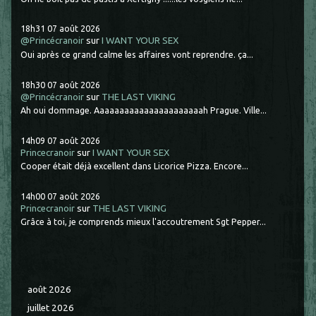
18h31
07
août 2026
@Princécranoir
sur
I WANT YOUR SEX
Oui après ce grand calme les affaires vont reprendre. ça...
18h30
07
août 2026
@Princécranoir
sur
THE LAST VIKING
Ah oui dommage. Aaaaaaaaaaaaaaaaaaaaaah Prague. Ville...
14h09
07
août 2026
Princecranoir
sur
I WANT YOUR SEX
Cooper était déjà excellent dans Licorice Pizza. Encore...
14h00
07
août 2026
Princecranoir
sur
THE LAST VIKING
Grâce à toi, je comprends mieux l'accoutrement Sgt Pepper...
août 2026
juillet 2026