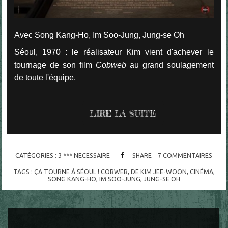
Avec Song Kang-Ho, Im Soo-Jung, Jung-se Oh
Séoul, 1970 : le réalisateur Kim vient d'achever le
tournage de son film
Cobweb
au grand soulagement
de toute l'équipe.
LIRE LA SUITE
CATÉGORIES :
3 *** NECESSAIRE
SHARE
7
COMMENTAIRES
TAGS :
ÇA TOURNE À SÉOUL ! COBWEB
,
DE KIM JEE-WOON
,
CINÉMA
,
SONG KANG-HO
,
IM SOO-JUNG
,
JUNG-SE OH