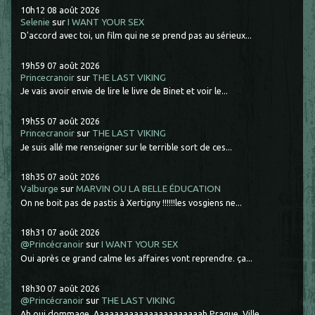
10h12
08
août 2026
Selenie
sur
I WANT YOUR SEX
D'accord avec toi, un film qui ne se prend pas au sérieux...
19h59
07
août 2026
Princecranoir
sur
THE LAST VIKING
Je vais avoir envie de lire le livre de Binet et voir le...
19h55
07
août 2026
Princecranoir
sur
THE LAST VIKING
Je suis allé me renseigner sur le terrible sort de ces...
18h35
07
août 2026
Valburge
sur
MARVIN OU LA BELLE ÉDUCATION
On ne boit pas de pastis à Xertigny !!!!!!les vosgiens ne...
18h31
07
août 2026
@Princécranoir
sur
I WANT YOUR SEX
Oui après ce grand calme les affaires vont reprendre. ça...
18h30
07
août 2026
@Princécranoir
sur
THE LAST VIKING
Ah oui dommage. Aaaaaaaaaaaaaaaaaaaaaah Prague. Ville...