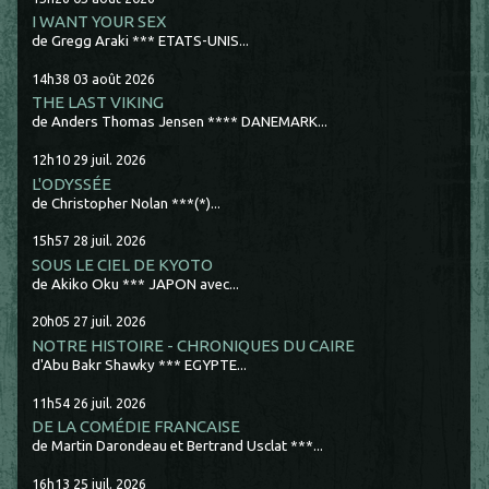
I WANT YOUR SEX
de Gregg Araki *** ETATS-UNIS...
14h38
03
août 2026
THE LAST VIKING
de Anders Thomas Jensen **** DANEMARK...
12h10
29
juil. 2026
L'ODYSSÉE
de Christopher Nolan ***(*)...
15h57
28
juil. 2026
SOUS LE CIEL DE KYOTO
de Akiko Oku *** JAPON avec...
20h05
27
juil. 2026
NOTRE HISTOIRE - CHRONIQUES DU CAIRE
d'Abu Bakr Shawky *** EGYPTE...
11h54
26
juil. 2026
DE LA COMÉDIE FRANCAISE
de Martin Darondeau et Bertrand Usclat ***...
16h13
25
juil. 2026