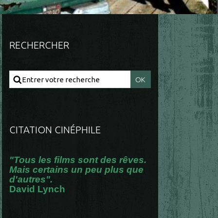
RECHERCHER
CITATION CINÉPHILE
"Tous les films sont des rêves.
Mais certains un peu plus que
d'autres".
David Lynch