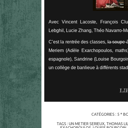
Avec Vincent Lacoste, François Clu
Lebghil, Lucie Zhang, Théo Navarro-M
C’est la rentrée des classes,
la soupe à
Meriem (Adèle Exarchopoulos, maths
espagnole), Sandrine (Louise Bourgoin,
un collège de banlieue à différents stad
LI
CATÉGORIES :
5 * BO
TAGS :
UN METIER SERIEUX
,
THOMAS LIL
EXACHOPOULOS
,
LOUISE BOURGOIN