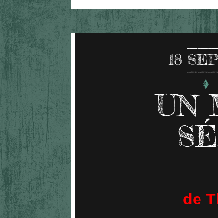
18
SEP
UN 
SÉ
de T