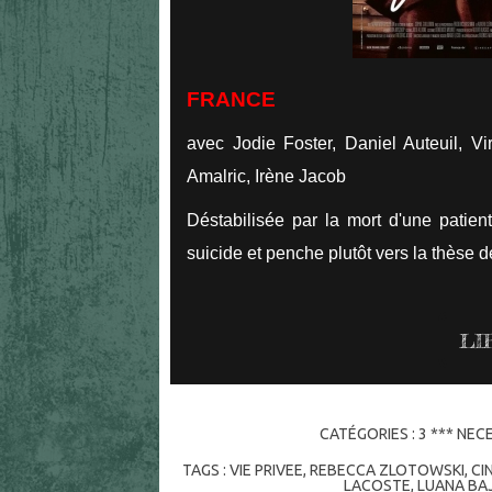
FRANCE
avec Jodie Foster, Daniel Auteuil, Vi
Amalric, Irène Jacob
Déstabilisée par la mort d'une patient
suicide et penche plutôt vers la thèse d
LI
CATÉGORIES :
3 *** NEC
TAGS :
VIE PRIVEE
,
REBECCA ZLOTOWSKI
,
CI
LACOSTE
,
LUANA BA