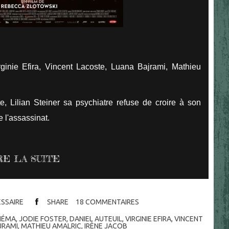
rginie Efira, Vincent Lacoste, Luana Bajrami, Mathieu
e, Lilian Steiner sa psychiatre refuse de croire à son
e l'assassinat.
RE LA SUITE
ESSAIRE
SHARE
18
COMMENTAIRES
NÉMA
,
JODIE FOSTER
,
DANIEL AUTEUIL
,
VIRGINIE EFIRA
,
VINCENT
JRAMI
,
MATHIEU AMALRIC
,
IRÈNE JACOB