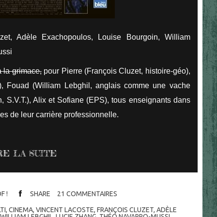
zet, Adèle Exachopoulos, Louise Bourgoin, William
ussi
 la grimace,
pour Pierre (François Cluzet, histoire-géo),
), Fouad (William Lebghil, anglais comme une vache
 S.V.T.), Alix et Sofiane (EPS), tous enseignants dans
es de leur carrière professionnelle.
RE LA SUITE
F !
SHARE
21
COMMENTAIRES
TI
,
CINEMA
,
VINCENT LACOSTE
,
FRANÇOIS CLUZET
,
ADÈLE
,
WILLIAM LEBGHIL
,
LUCIE ZHANG
,
THÉO NAVARRO-MUSSI