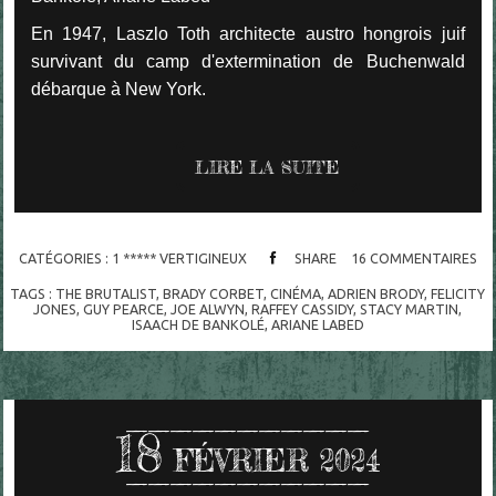
En 1947, Laszlo Toth architecte austro hongrois juif
survivant du camp d'extermination de Buchenwald
débarque à New York.
LIRE LA SUITE
CATÉGORIES :
1 ***** VERTIGINEUX
SHARE
16
COMMENTAIRES
TAGS :
THE BRUTALIST
,
BRADY CORBET
,
CINÉMA
,
ADRIEN BRODY
,
FELICITY
JONES
,
GUY PEARCE
,
JOE ALWYN
,
RAFFEY CASSIDY
,
STACY MARTIN
,
ISAACH DE BANKOLÉ
,
ARIANE LABED
18
FÉVRIER 2024