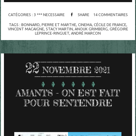
CATÉGORIES :
3 *** NECESSAIRE
SHARE
14
COMMENTAIRES
TAGS :
BONNARD
,
PIERRE ET MARTHE
,
CINEMA
,
CÉCILE DE FRANCE
,
VINCENT MACAIGNE
,
STACY MARTIN
,
ANOUK GRIMBERG
,
GRÉGOIRE
LEPRINCE-RINGUET
,
ANDRÉ MARCON
22
NOVEMBRE 2021
AMANTS - ON EST FAIT
POUR S'ENTENDRE