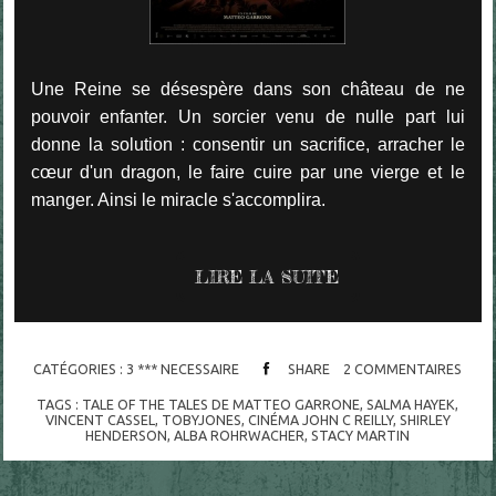
Une Reine se désespère dans son château de ne
pouvoir enfanter. Un sorcier venu de nulle part lui
donne la solution : consentir un sacrifice, arracher le
cœur d'un dragon, le faire cuire par une vierge et le
manger. Ainsi le miracle s'accomplira.
LIRE LA SUITE
CATÉGORIES :
3 *** NECESSAIRE
SHARE
2
COMMENTAIRES
TAGS :
TALE OF THE TALES DE MATTEO GARRONE
,
SALMA HAYEK
,
VINCENT CASSEL
,
TOBYJONES
,
CINÉMA JOHN C REILLY
,
SHIRLEY
HENDERSON
,
ALBA ROHRWACHER
,
STACY MARTIN