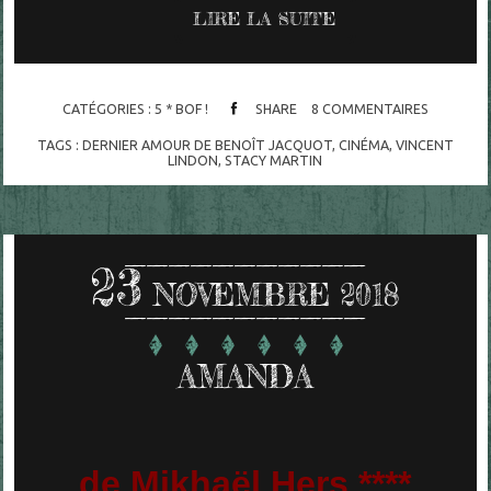
LIRE LA SUITE
CATÉGORIES :
5 * BOF !
SHARE
8
COMMENTAIRES
TAGS :
DERNIER AMOUR DE BENOÎT JACQUOT
,
CINÉMA
,
VINCENT
LINDON
,
STACY MARTIN
23
NOVEMBRE 2018
AMANDA
de Mikhaël Hers ****