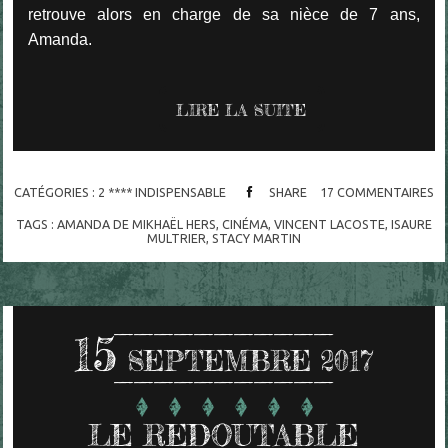
retrouve alors en charge de sa nièce de 7 ans,
Amanda.
LIRE LA SUITE
CATÉGORIES :
2 **** INDISPENSABLE
SHARE
17
COMMENTAIRES
TAGS :
AMANDA DE MIKHAËL HERS
,
CINÉMA
,
VINCENT LACOSTE
,
ISAURE
MULTRIER
,
STACY MARTIN
15
SEPTEMBRE 2017
LE REDOUTABLE