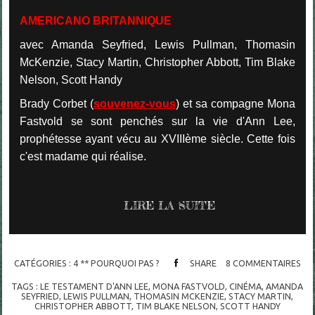
AMERICANO BRITANNIQUE
avec Amanda Seyfried, Lewis Pullman, Thomasin
McKenzie, Stacy Martin, Christopher Abbott, Tim Blake
Nelson, Scott Handy
Brady Corbet (
souvenez-vous
) et sa compagne Mona
Fastvold se sont penchés sur la vie d'Ann Lee,
prophétesse ayant vécu au XVIIIème siècle. C
ette fois
c'est madame qui réalise.
LIRE LA SUITE
CATÉGORIES :
4 ** POURQUOI PAS ?
SHARE
8
COMMENTAIRES
TAGS :
LE TESTAMENT D'ANN LEE
,
MONA FASTVOLD
,
CINÉMA
,
AMANDA
SEYFRIED
,
LEWIS PULLMAN
,
THOMASIN MCKENZIE
,
STACY MARTIN
,
CHRISTOPHER ABBOTT
,
TIM BLAKE NELSON
,
SCOTT HANDY