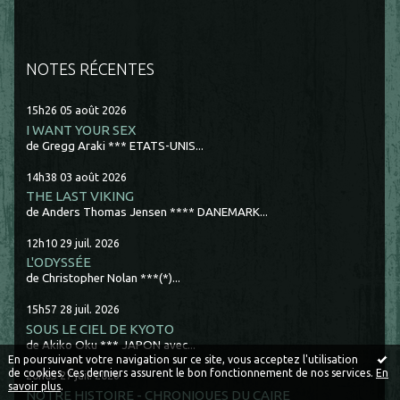
NOTES RÉCENTES
15h26
05
août 2026
I WANT YOUR SEX
de Gregg Araki *** ETATS-UNIS...
14h38
03
août 2026
THE LAST VIKING
de Anders Thomas Jensen **** DANEMARK...
12h10
29
juil. 2026
L'ODYSSÉE
de Christopher Nolan ***(*)...
15h57
28
juil. 2026
SOUS LE CIEL DE KYOTO
de Akiko Oku *** JAPON avec...
En poursuivant votre navigation sur ce site, vous acceptez l'utilisation
de cookies. Ces derniers assurent le bon fonctionnement de nos services.
En
20h05
27
juil. 2026
savoir plus
.
NOTRE HISTOIRE - CHRONIQUES DU CAIRE