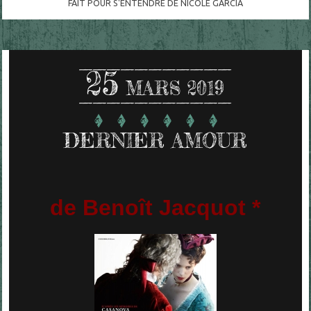
FAIT POUR S'ENTENDRE DE NICOLE GARCIA
25
MARS 2019
DERNIER AMOUR
de Benoît Jacquot *