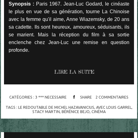
Synopsis :
Paris 1967. Jean-Luc Godard, le cinéaste
le plus en vue de sa génération, tourne La Chinoise
avec la femme qu'il aime, Anne Wiazemsky, de 20 ans
sa cadette. Ils sont heureux, amoureux, séduisants, ils
se marient. Mais la réception du film à sa sortie
enclenche chez Jean-Luc une remise en question
profonde.
LIRE LA SUITE
CATÉGORIES :
3 *** NECESSAIRE
SHARE
2
COMMENTAIRES
TAGS :
LE REDOUTABLE DE MICHEL HAZAVANICIUS
,
AVEC LOUIS GARREL
,
STACY MARTIN
,
BÉRÉNICE BEJO
,
CINÉMA