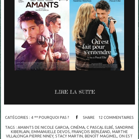
LIRE LA SUITE
CATÉGORIES :
4 ** POURQUOI PAS ?
SHARE
12
COMMENTAIRES
TAGS :
AMANTS DE NICOLE GARCIA
,
CINÉMA
,
C PASCAL ELBÉ
,
SANDRINE
KIBERLAIN
,
EMMANUELLE DEVOS
,
FRANÇOIS BERLÉAND
,
MARTHE
VILLALONGA PIERRE NINEY
,
STACY MARTIN
,
BENOÎT MAGIMEL
,
ON EST