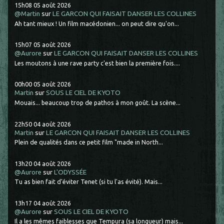
15h08
05
août 2026
@Martin
sur
LE GARCON QUI FAISAIT DANSER LES COLLINES
Ah tant mieux ! Un film macédonien... on peut dire qu'on...
15h07
05
août 2026
@Aurore
sur
LE GARCON QUI FAISAIT DANSER LES COLLINES
Les moutons à une rave party c'est bien la première fois....
00h00
05
août 2026
Martin
sur
SOUS LE CIEL DE KYOTO
Mouais... beaucoup trop de pathos à mon goût. La scène...
22h50
04
août 2026
Martin
sur
LE GARCON QUI FAISAIT DANSER LES COLLINES
Plein de qualités dans ce petit film "made in North...
13h20
04
août 2026
@Aurore
sur
L'ODYSSÉE
Tu as bien fait d'éviter Tenet (si tu l'as évité). Mais...
13h17
04
août 2026
@Aurore
sur
SOUS LE CIEL DE KYOTO
Il a les mêmes faiblesses que Tempura (sa longueur) mais...