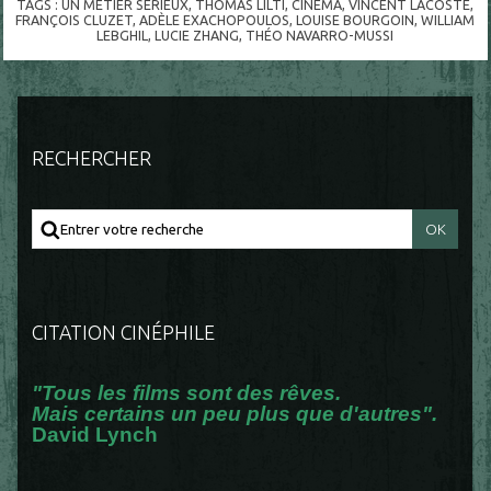
TAGS :
UN METIER SERIEUX
,
THOMAS LILTI
,
CINEMA
,
VINCENT LACOSTE
,
FRANÇOIS CLUZET
,
ADÈLE EXACHOPOULOS
,
LOUISE BOURGOIN
,
WILLIAM
LEBGHIL
,
LUCIE ZHANG
,
THÉO NAVARRO-MUSSI
RECHERCHER
CITATION CINÉPHILE
"Tous les films sont des rêves.
Mais certains un peu plus que d'autres".
David Lynch