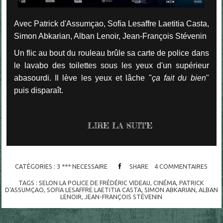
Avec Patrick d'Assumçao, Sofia Lesaffre Laetitia Casta,
Simon Abkarian, Alban Lenoir, Jean-François Stévenin
Un flic au bout du rouleau brûle sa carte de police dans
le lavabo des toilettes sous les yeux d'un supérieur
abasourdi. Il lève les yeux et lâche "
ça fait du bien
"
puis disparaît.
LIRE LA SUITE
CATÉGORIES :
3 *** NECESSAIRE
SHARE
4
COMMENTAIRES
TAGS :
SELON LA POLICE DE FRÉDÉRIC VIDEAU
,
CINÉMA
,
PATRICK
D'ASSUMÇAO
,
SOFIA LESAFFRE LAETITIA CASTA
,
SIMON ABKARIAN
,
ALBAN
LENOIR
,
JEAN-FRANÇOIS STÉVENIN