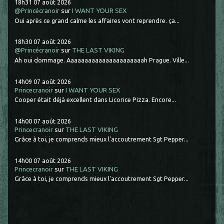
18h31
07
août 2026
@Princécranoir
sur
I WANT YOUR SEX
Oui après ce grand calme les affaires vont reprendre. ça...
18h30
07
août 2026
@Princécranoir
sur
THE LAST VIKING
Ah oui dommage. Aaaaaaaaaaaaaaaaaaaaaah Prague. Ville...
14h09
07
août 2026
Princecranoir
sur
I WANT YOUR SEX
Cooper était déjà excellent dans Licorice Pizza. Encore...
14h00
07
août 2026
Princecranoir
sur
THE LAST VIKING
Grâce à toi, je comprends mieux l'accoutrement Sgt Pepper...
14h00
07
août 2026
Princecranoir
sur
THE LAST VIKING
Grâce à toi, je comprends mieux l'accoutrement Sgt Pepper...