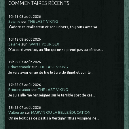
COMMENTAIRES RÉCENTS
10h19
08
août 2026
Selenie
sur
THE LAST VIKING
J'adore ce réalisateur et son univers, toujours avec sa...
10h12
08
août 2026
Selenie
sur
I WANT YOUR SEX
D'accord avec toi, un film qui ne se prend pas au sérieux...
19h59
07
août 2026
Princecranoir
sur
THE LAST VIKING
Je vais avoir envie de lire le livre de Binet et voir le...
19h55
07
août 2026
Princecranoir
sur
THE LAST VIKING
Je suis allé me renseigner sur le terrible sort de ces...
18h35
07
août 2026
Valburge
sur
MARVIN OU LA BELLE ÉDUCATION
On ne boit pas de pastis à Xertigny !!!!!!les vosgiens ne...