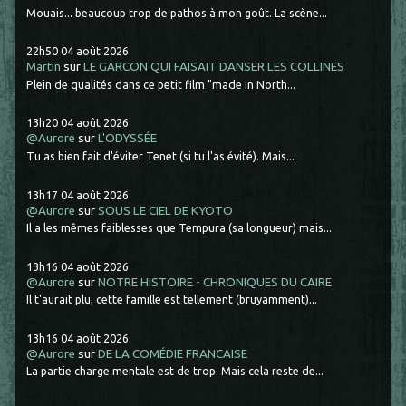
Mouais... beaucoup trop de pathos à mon goût. La scène...
22h50
04
août 2026
Martin
sur
LE GARCON QUI FAISAIT DANSER LES COLLINES
Plein de qualités dans ce petit film "made in North...
13h20
04
août 2026
@Aurore
sur
L'ODYSSÉE
Tu as bien fait d'éviter Tenet (si tu l'as évité). Mais...
13h17
04
août 2026
@Aurore
sur
SOUS LE CIEL DE KYOTO
Il a les mêmes faiblesses que Tempura (sa longueur) mais...
13h16
04
août 2026
@Aurore
sur
NOTRE HISTOIRE - CHRONIQUES DU CAIRE
Il t'aurait plu, cette famille est tellement (bruyamment)...
13h16
04
août 2026
@Aurore
sur
DE LA COMÉDIE FRANCAISE
La partie charge mentale est de trop. Mais cela reste de...