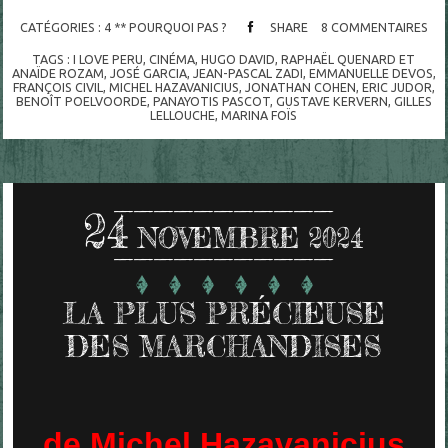
CATÉGORIES :
4 ** POURQUOI PAS ?
SHARE
8
COMMENTAIRES
TAGS :
I LOVE PERU
,
CINÉMA
,
HUGO DAVID
,
RAPHAËL QUENARD ET
ANAÏDE ROZAM
,
JOSÉ GARCIA
,
JEAN-PASCAL ZADI
,
EMMANUELLE DEVOS
,
FRANÇOIS CIVIL
,
MICHEL HAZAVANICIUS
,
JONATHAN COHEN
,
ERIC JUDOR
,
BENOÎT POELVOORDE
,
PANAYOTIS PASCOT
,
GUSTAVE KERVERN
,
GILLES
LELLOUCHE
,
MARINA FOÏS
24
NOVEMBRE 2024
LA PLUS PRÉCIEUSE
DES MARCHANDISES
de Michel Hazavanicius