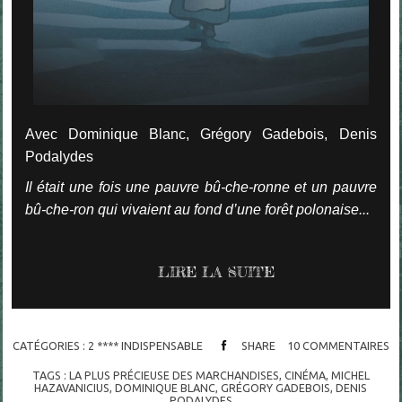
Avec Dominique Blanc, Grégory Gadebois, Denis
Podalydes
Il était une fois une pauvre bû-che-ronne et un pauvre
bû-che-ron qui vivaient au fond d’une forêt polonaise...
LIRE LA SUITE
CATÉGORIES :
2 **** INDISPENSABLE
SHARE
10
COMMENTAIRES
TAGS :
LA PLUS PRÉCIEUSE DES MARCHANDISES
,
CINÉMA
,
MICHEL
HAZAVANICIUS
,
DOMINIQUE BLANC
,
GRÉGORY GADEBOIS
,
DENIS
PODALYDES