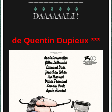
DAAAAAALI !
de Quentin Dupieux ***