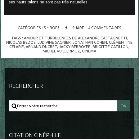
ses hauts talons ne sont pas très naturelles.
CATÉGORIES :
5 * BOF !
SHARE
4
COMMENTAIRES
TAGS :
AMOUR ET TURBULENCES DE ALEXANDRE CASTAGNETTI
,
NICOLAS BEDOS
,
LUDIVINE SAGNIER
,
JONATHAN COHEN
,
CLÉMENTINE
CÉLARIÉ
,
ARNAUD DUCRET
,
JACKY BERROYER
,
BRIGITTE CATILLON
,
MICHEL VUILLERMOZ
,
CINÉMA
RECHERCHER
CITATION CINÉPHILE