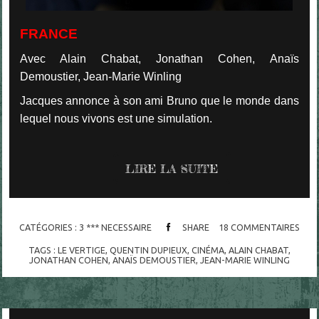
FRANCE
Avec Alain Chabat, Jonathan Cohen, Anaïs
Demoustier, Jean-Marie Winling
Jacques annonce à son ami Bruno que le monde dans
lequel nous vivons est une simulation.
LIRE LA SUITE
CATÉGORIES :
3 *** NECESSAIRE
SHARE
18
COMMENTAIRES
TAGS :
LE VERTIGE
,
QUENTIN DUPIEUX
,
CINÉMA
,
ALAIN CHABAT
,
JONATHAN COHEN
,
ANAÏS DEMOUSTIER
,
JEAN-MARIE WINLING