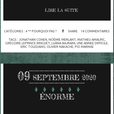
LIRE LA SUITE
CATÉGORIES :
4 ** POURQUOI PAS ?
SHARE
14
COMMENTAIRES
TAGS :
JONATHAN COHEN
,
NOÉMIE MERLANT
,
MATHIEU AMALRIC
,
GRÉGOIRE LEPRINCE RINGUET
,
LUÀNA BAJRAMI
,
UNE ANNEE DIFFICILE
,
ERIC TOLEDANO
,
OLIVIER NAKACHE
,
PIO MARMAÏ
09
SEPTEMBRE 2020
ÉNORME