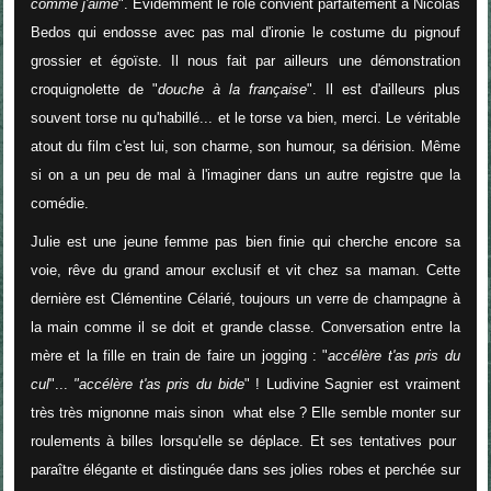
comme j'aime
". Evidemment le rôle convient parfaitement à Nicolas
Bedos qui endosse avec pas mal d'ironie le costume du pignouf
grossier et égoïste. Il nous fait par ailleurs une démonstration
croquignolette de "
douche à la française
". Il est d'ailleurs plus
souvent torse nu qu'habillé... et le torse va bien, merci. Le véritable
atout du film c'est lui, son charme, son humour, sa dérision. Même
si on a un peu de mal à l'imaginer dans un autre registre que la
comédie.
Julie est une jeune femme pas bien finie qui cherche encore sa
voie, rêve du grand amour exclusif et vit chez sa maman. Cette
dernière est Clémentine Célarié, toujours un verre de champagne à
la main comme il se doit et grande classe. Conversation entre la
mère et la fille en train de faire un jogging : "
accélère t'as pris du
cul
"...
"accélère t'as pris du bide
" ! Ludivine Sagnier est vraiment
très très mignonne mais sinon what else ? Elle semble monter sur
roulements à billes lorsqu'elle se déplace. Et ses tentatives pour
paraître élégante et distinguée dans ses jolies robes et perchée sur