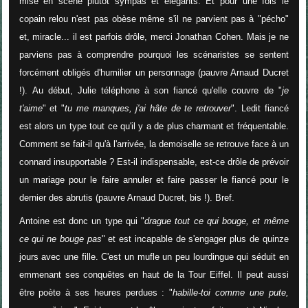
mise en scène plutôt sympas et élégants. Et pour une fois le
copain relou n'est pas obèse même s'il ne parvient pas à "pécho"
et, miracle... il est parfois drôle, merci Jonathan Cohen. Mais je ne
parviens pas à comprendre pourquoi les scénaristes se sentent
forcément obligés d'humilier un personnage (pauvre Arnaud Ducret
!). Au début, Julie téléphone à son fiancé qu'elle couvre de "
je
t'aime
" et "
tu me manques, j'ai hâte de te retrouver
". Ledit fiancé
est alors un type tout ce qu'il y a de plus charmant et fréquentable.
Comment se fait-il qu'à l'arrivée, la demoiselle se retrouve face à un
connard insupportable ? Est-il indispensable, est-ce drôle de prévoir
un mariage pour le faire annuler et faire passer le fiancé pour le
dernier des abrutis (pauvre Arnaud Ducret, bis !). Bref.
Antoine est donc un type qui "
drague tout ce qui bouge, et même
ce qui ne bouge pas
" et est incapable de s'engager plus de quinze
jours avec une fille. C'est un mufle un peu lourdingue qui séduit en
emmenant ses conquêtes en haut de la Tour Eiffel. Il peut aussi
être poète à ses heures perdues : "
habille-toi comme une pute,