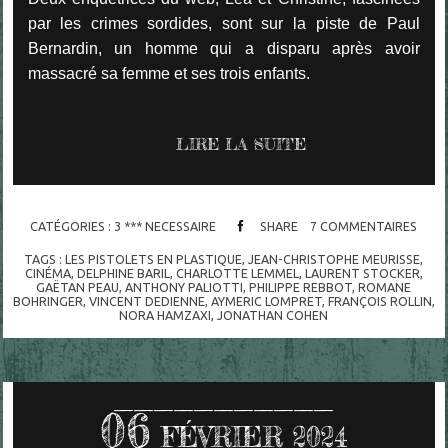
par les crimes sordides, sont sur la piste de Paul
Bernardin, un homme qui a disparu après avoir
massacré sa femme et ses trois enfants.
LIRE LA SUITE
CATÉGORIES :
3 *** NECESSAIRE
SHARE
7
COMMENTAIRES
TAGS :
LES PISTOLETS EN PLASTIQUE
,
JEAN-CHRISTOPHE MEURISSE
,
CINÉMA
,
DELPHINE BARIL
,
CHARLOTTE LEMMEL
,
LAURENT STOCKER
,
GAËTAN PEAU
,
ANTHONY PALIOTTI
,
PHILIPPE REBBOT
,
ROMANE
BOHRINGER
,
VINCENT DEDIENNE
,
AYMERIC LOMPRET
,
FRANÇOIS ROLLIN
,
NORA HAMZAXI
,
JONATHAN COHEN
06
FÉVRIER 2024