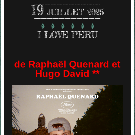
19
JUILLET 2025
I LOVE PERU
de Raphaël Quenard et
Hugo David **