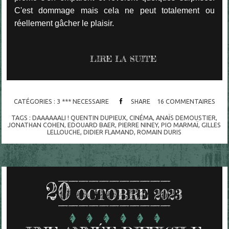
C'est dommage mais cela ne peut totalement ou
réellement gâcher le plaisir.
LIRE LA SUITE
CATÉGORIES :
3 *** NECESSAIRE
SHARE
16
COMMENTAIRES
TAGS :
DAAAAAALI ! QUENTIN DUPIEUX
,
CINÉMA
,
ANAÏS DEMOUSTIER
,
JONATHAN COHEN
,
EDOUARD BAER
,
PIERRE NINEY
,
PIO MARMAÏ
,
GILLES
LELLOUCHE
,
DIDIER FLAMAND
,
ROMAIN DURIS
20
OCTOBRE 2023