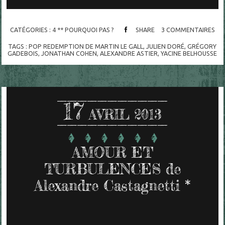
CATÉGORIES :
4 ** POURQUOI PAS ?
SHARE
3
COMMENTAIRES
TAGS :
POP REDEMPTION DE MARTIN LE GALL
,
JULIEN DORÉ
,
GRÉGORY
GADEBOIS
,
JONATHAN COHEN
,
ALEXANDRE ASTIER
,
YACINE BELHOUSSE
17
AVRIL 2013
AMOUR ET
TURBULENCES de
Alexandre Castagnetti *