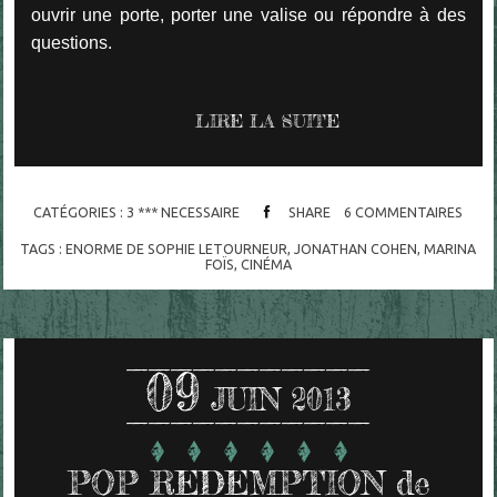
ouvrir une porte, porter une valise ou répondre à des
questions.
LIRE LA SUITE
CATÉGORIES :
3 *** NECESSAIRE
SHARE
6
COMMENTAIRES
TAGS :
ENORME DE SOPHIE LETOURNEUR
,
JONATHAN COHEN
,
MARINA
FOÏS
,
CINÉMA
09
JUIN 2013
POP REDEMPTION de