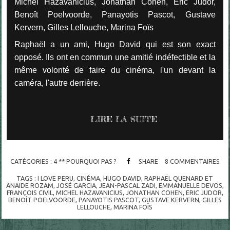
Michel Hazavanicius, Jonathan Cohen, Eric Judor,
Benoît Poelvoorde, Panayotis Pascot, Gustave
Kervern, Gilles Lellouche, Marina Foïs
Raphaël a un ami, Hugo David qui est son exact
opposé. Ils ont en commun une amitié indéfectible et la
même volonté de faire du cinéma, l'un devant la
caméra, l'autre derrière.
LIRE LA SUITE
CATÉGORIES :
4 ** POURQUOI PAS ?
SHARE
8
COMMENTAIRES
TAGS :
I LOVE PERU
,
CINÉMA
,
HUGO DAVID
,
RAPHAËL QUENARD ET
ANAÏDE ROZAM
,
JOSÉ GARCIA
,
JEAN-PASCAL ZADI
,
EMMANUELLE DEVOS
,
FRANÇOIS CIVIL
,
MICHEL HAZAVANICIUS
,
JONATHAN COHEN
,
ERIC JUDOR
,
BENOÎT POELVOORDE
,
PANAYOTIS PASCOT
,
GUSTAVE KERVERN
,
GILLES
LELLOUCHE
,
MARINA FOÏS