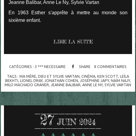
Jeanne Balibar, Anne Le Ny, Sylvie Vartan
En 1963 Esther s'apprête à mettre au monde son
sixième enfant.
LIRE LA SUITE
CATÉGORIES :
3 *** NECESSAIRE
SHARE
8
COMMENTAIRES
TAGS :
MA MÈRE
,
DIEU ET SYLVIE VARTAN
,
CINÉMA
,
KEN SCOTT
,
LEÏLA
BEKHTI
,
LIONEL DRAY
,
JONATHAN COHEN
,
JOSÉPHINE JAPY
,
NAÏM NAJY
,
MILO MACHADO GRANER
,
JEANNE BALIBAR
,
ANNE LE NY
,
SYLVIE VARTAN
27
JUIN 2024