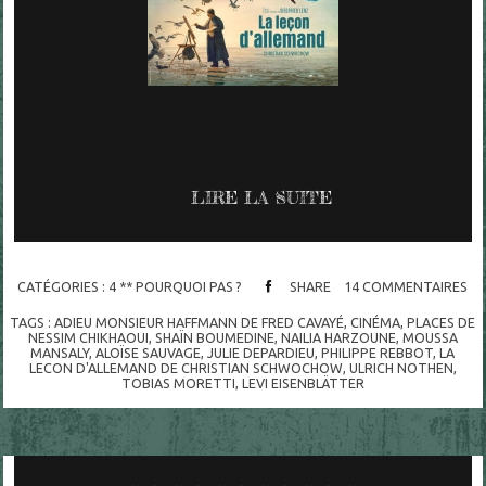
LIRE LA SUITE
CATÉGORIES :
4 ** POURQUOI PAS ?
SHARE
14
COMMENTAIRES
TAGS :
ADIEU MONSIEUR HAFFMANN DE FRED CAVAYÉ
,
CINÉMA
,
PLACES DE
NESSIM CHIKHAOUI
,
SHAÏN BOUMEDINE
,
NAILIA HARZOUNE
,
MOUSSA
MANSALY
,
ALOÏSE SAUVAGE
,
JULIE DEPARDIEU
,
PHILIPPE REBBOT
,
LA
LECON D'ALLEMAND DE CHRISTIAN SCHWOCHOW
,
ULRICH NOTHEN
,
TOBIAS MORETTI
,
LEVI EISENBLÄTTER