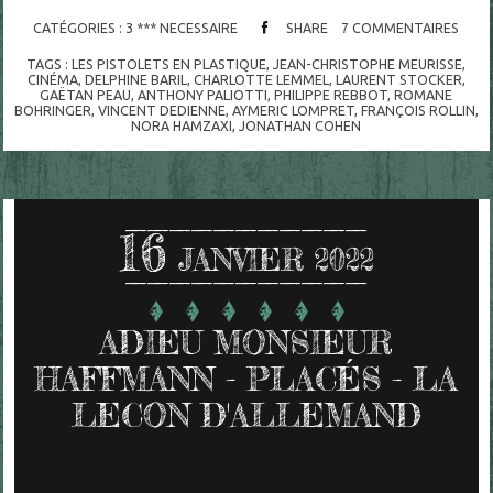
CATÉGORIES :
3 *** NECESSAIRE
SHARE
7
COMMENTAIRES
TAGS :
LES PISTOLETS EN PLASTIQUE
,
JEAN-CHRISTOPHE MEURISSE
,
CINÉMA
,
DELPHINE BARIL
,
CHARLOTTE LEMMEL
,
LAURENT STOCKER
,
GAËTAN PEAU
,
ANTHONY PALIOTTI
,
PHILIPPE REBBOT
,
ROMANE
BOHRINGER
,
VINCENT DEDIENNE
,
AYMERIC LOMPRET
,
FRANÇOIS ROLLIN
,
NORA HAMZAXI
,
JONATHAN COHEN
16
JANVIER 2022
ADIEU MONSIEUR
HAFFMANN - PLACÉS - LA
LECON D'ALLEMAND