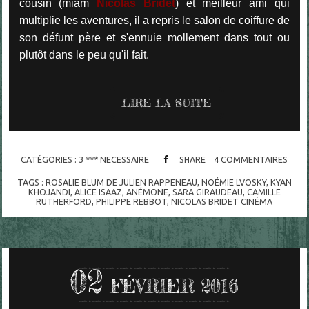
cousin (miam
Nicolas Bridet
) et meilleur ami qui
multiplie les aventures, il a repris le salon de coiffure de
son défunt père et s'ennuie mollement dans tout ou
plutôt dans le peu qu'il fait.
LIRE LA SUITE
CATÉGORIES :
3 *** NECESSAIRE
SHARE
4
COMMENTAIRES
TAGS :
ROSALIE BLUM DE JULIEN RAPPENEAU
,
NOÉMIE LVOSKY
,
KYAN
KHOJANDI
,
ALICE ISAAZ
,
ANÉMONE
,
SARA GIRAUDEAU
,
CAMILLE
RUTHERFORD
,
PHILIPPE REBBOT
,
NICOLAS BRIDET CINÉMA
02
FÉVRIER 2016