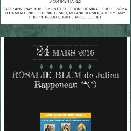
3
COMMENTAIRES
TAGS :
ANNONAY 2018 - SIMON ET THEODORE DE MIKAEL BUCH
,
CINÉMA
,
FÉLIX MOATI
,
NILS OTHENIN-GIRARD
,
MÉLANIE BERNIER
,
AUDREY LAMY
,
PHILIPPE REBBOT
,
JEAN-CHARLES CLICHET
24
MARS 2016
ROSALIE BLUM de Julien
Rappeneau **(*)