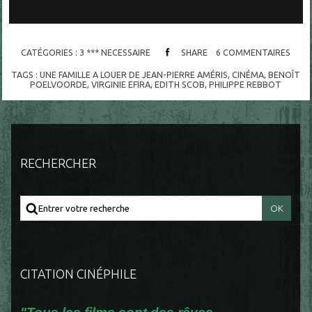
CATÉGORIES :
3 *** NECESSAIRE
SHARE
6
COMMENTAIRES
TAGS :
UNE FAMILLE A LOUER DE JEAN-PIERRE AMÉRIS
,
CINÉMA
,
BENOÎT
POELVOORDE
,
VIRGINIE EFIRA
,
EDITH SCOB
,
PHILIPPE REBBOT
RECHERCHER
CITATION CINÉPHILE