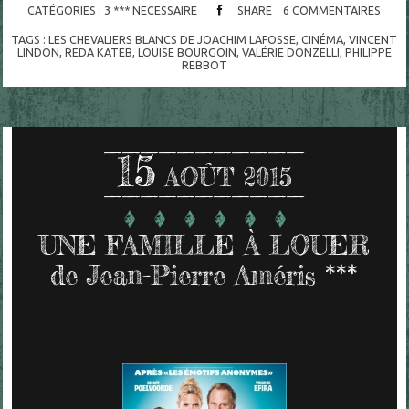
CATÉGORIES :
3 *** NECESSAIRE
SHARE
6
COMMENTAIRES
TAGS :
LES CHEVALIERS BLANCS DE JOACHIM LAFOSSE
,
CINÉMA
,
VINCENT
LINDON
,
REDA KATEB
,
LOUISE BOURGOIN
,
VALÉRIE DONZELLI
,
PHILIPPE
REBBOT
15
AOÛT 2015
UNE FAMILLE À LOUER
de Jean-Pierre Améris ***