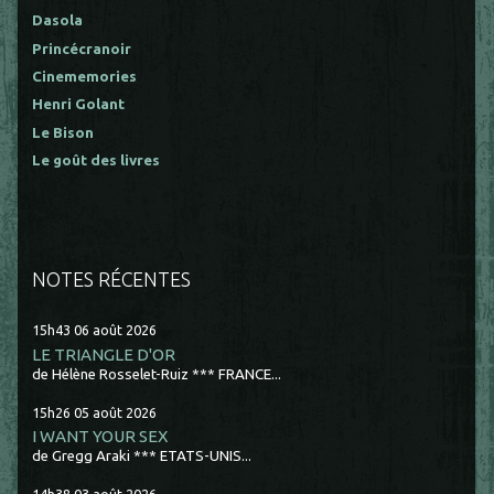
Dasola
Princécranoir
Cinememories
Henri Golant
Le Bison
Le goût des livres
NOTES RÉCENTES
15h43
06
août 2026
LE TRIANGLE D'OR
de Hélène Rosselet-Ruiz *** FRANCE...
15h26
05
août 2026
I WANT YOUR SEX
de Gregg Araki *** ETATS-UNIS...
14h38
03
août 2026