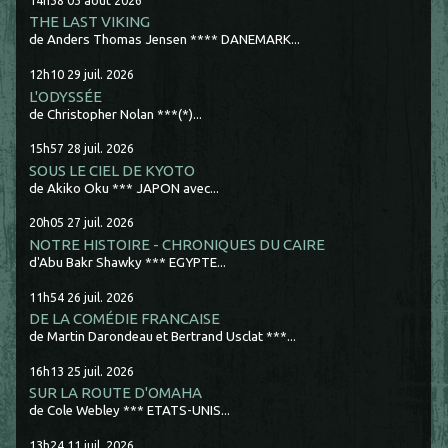
THE LAST VIKING
de Anders Thomas Jensen **** DANEMARK...
12h10
29
juil. 2026
L'ODYSSÉE
de Christopher Nolan ***(*)...
15h57
28
juil. 2026
SOUS LE CIEL DE KYOTO
de Akiko Oku *** JAPON avec...
20h05
27
juil. 2026
NOTRE HISTOIRE - CHRONIQUES DU CAIRE
d'Abu Bakr Shawky *** EGYPTE...
11h54
26
juil. 2026
DE LA COMÉDIE FRANCAISE
de Martin Darondeau et Bertrand Usclat ***...
16h13
25
juil. 2026
SUR LA ROUTE D'OMAHA
de Cole Webley *** ETATS-UNIS...
13h24
11
juil. 2026