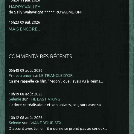
13h24
11
juil. 2026
HAPPY VALLEY
de Sally Wainwright ***** ROYAUME-UNI...
16h23
09
juil. 2026
MAIS ENCORE...
COMMENTAIRES RÉCENTS
06h48
09
août 2026
Princecranoir
sur
LE TRIANGLE D'OR
Ça me rappelle ce film, "Moon", que j'avais vu à Reims...
10h19
08
août 2026
Selenie
sur
THE LAST VIKING
J'adore ce réalisateur et son univers, toujours avec sa...
10h12
08
août 2026
Selenie
sur
I WANT YOUR SEX
D'accord avec toi, un film qui ne se prend pas au sérieux...