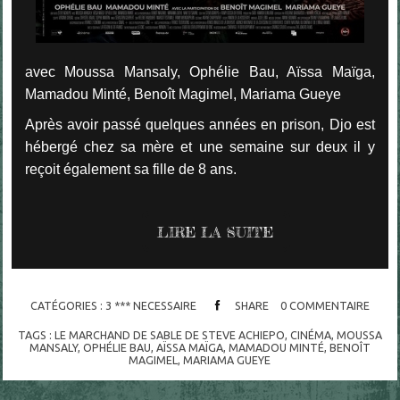
avec Moussa Mansaly, Ophélie Bau, Aïssa Maïga,
Mamadou Minté, Benoît Magimel, Mariama Gueye
Après avoir passé quelques années en prison, Djo est
hébergé chez sa mère et une semaine sur deux il y
reçoit également sa fille de 8 ans.
LIRE LA SUITE
CATÉGORIES :
3 *** NECESSAIRE
SHARE
0
COMMENTAIRE
TAGS :
LE MARCHAND DE SABLE DE STEVE ACHIEPO
,
CINÉMA
,
MOUSSA
MANSALY
,
OPHÉLIE BAU
,
AÏSSA MAÏGA
,
MAMADOU MINTÉ
,
BENOÎT
MAGIMEL
,
MARIAMA GUEYE