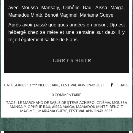
avec Moussa Mansaly, Ophélie Bau, Aïssa Maïga,
Mamadou Minté, Benoît Magimel, Mariama Gueye
Après avoir passé quelques années en prison, Djo est
hébergé chez sa mère et une semaine sur deux il y
reçoit également sa fille de 8 ans.
LIRE LA SUITE
CATÉGORIES :
3 *** NECESSAIRE
,
FESTIVAL ANNONAY 2023
SHARE
0
COMMENTAIRE
TAGS :
LE MARCHAND DE SABLE DE STEVE ACHIEPO
,
CINÉMA
,
MOUSSA
MANSALY
,
OPHÉLIE BAU
,
AÏSSA MAÏGA
,
MAMADOU MINTÉ
,
BENOÎT
MAGIMEL
,
MARIAMA GUEYE
,
FESTIVAL ANNONAY 2023