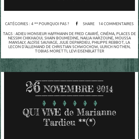
CATÉGORIES :
4 ** POURQUOI PAS ?
SHARE
14
COMMENTAIRES
TAGS :
ADIEU MONSIEUR HAFFMANN DE FRED CAVAYÉ
,
CINÉMA
,
PLACES DE
NESSIM CHIKHAOUI
,
SHAÏN BOUMEDINE
,
NAILIA HARZOUNE
,
MOUSSA
MANSALY
,
ALOÏSE SAUVAGE
,
JULIE DEPARDIEU
,
PHILIPPE REBBOT
,
LA
LECON D'ALLEMAND DE CHRISTIAN SCHWOCHOW
,
ULRICH NOTHEN
,
TOBIAS MORETTI
,
LEVI EISENBLÄTTER
26
NOVEMBRE 2014
QUI VIVE de Marianne
Tardieu **(*)