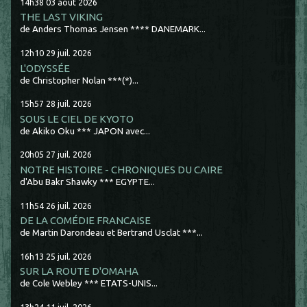
14h38
03
août 2026
THE LAST VIKING
de Anders Thomas Jensen **** DANEMARK...
12h10
29
juil. 2026
L'ODYSSÉE
de Christopher Nolan ***(*)...
15h57
28
juil. 2026
SOUS LE CIEL DE KYOTO
de Akiko Oku *** JAPON avec...
20h05
27
juil. 2026
NOTRE HISTOIRE - CHRONIQUES DU CAIRE
d'Abu Bakr Shawky *** EGYPTE...
11h54
26
juil. 2026
DE LA COMÉDIE FRANCAISE
de Martin Darondeau et Bertrand Usclat ***...
16h13
25
juil. 2026
SUR LA ROUTE D'OMAHA
de Cole Webley *** ETATS-UNIS...