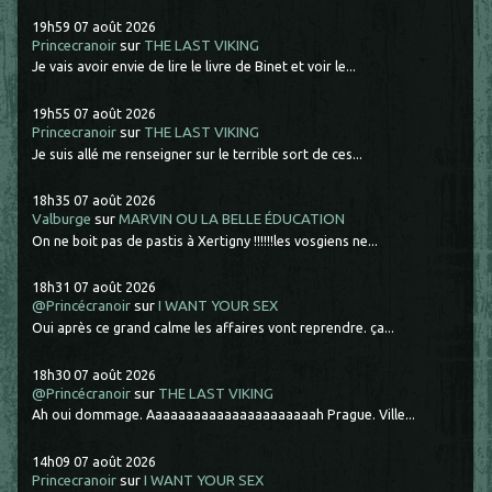
19h59
07
août 2026
Princecranoir
sur
THE LAST VIKING
Je vais avoir envie de lire le livre de Binet et voir le...
19h55
07
août 2026
Princecranoir
sur
THE LAST VIKING
Je suis allé me renseigner sur le terrible sort de ces...
18h35
07
août 2026
Valburge
sur
MARVIN OU LA BELLE ÉDUCATION
On ne boit pas de pastis à Xertigny !!!!!!les vosgiens ne...
18h31
07
août 2026
@Princécranoir
sur
I WANT YOUR SEX
Oui après ce grand calme les affaires vont reprendre. ça...
18h30
07
août 2026
@Princécranoir
sur
THE LAST VIKING
Ah oui dommage. Aaaaaaaaaaaaaaaaaaaaaah Prague. Ville...
14h09
07
août 2026
Princecranoir
sur
I WANT YOUR SEX