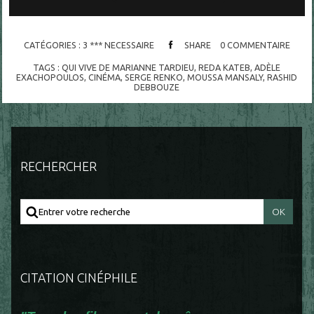
CATÉGORIES :
3 *** NECESSAIRE
SHARE
0
COMMENTAIRE
TAGS :
QUI VIVE DE MARIANNE TARDIEU
,
REDA KATEB
,
ADÈLE
EXACHOPOULOS
,
CINÉMA
,
SERGE RENKO
,
MOUSSA MANSALY
,
RASHID
DEBBOUZE
RECHERCHER
CITATION CINÉPHILE