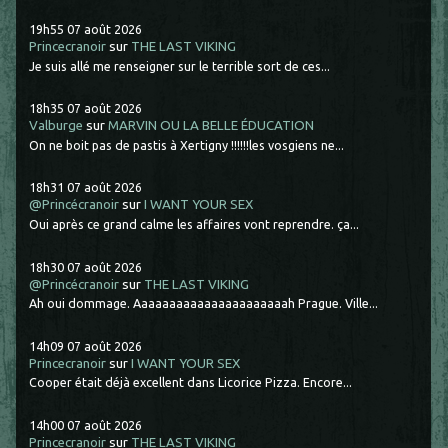
19h55
07
août 2026
Princecranoir
sur
THE LAST VIKING
Je suis allé me renseigner sur le terrible sort de ces...
18h35
07
août 2026
Valburge
sur
MARVIN OU LA BELLE ÉDUCATION
On ne boit pas de pastis à Xertigny !!!!!!les vosgiens ne...
18h31
07
août 2026
@Princécranoir
sur
I WANT YOUR SEX
Oui après ce grand calme les affaires vont reprendre. ça...
18h30
07
août 2026
@Princécranoir
sur
THE LAST VIKING
Ah oui dommage. Aaaaaaaaaaaaaaaaaaaaaah Prague. Ville...
14h09
07
août 2026
Princecranoir
sur
I WANT YOUR SEX
Cooper était déjà excellent dans Licorice Pizza. Encore...
14h00
07
août 2026
Princecranoir
sur
THE LAST VIKING