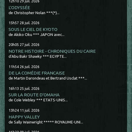
12h10
29
juil. 2026
L'ODYSSÉE
de Christopher Nolan ***(*)...
15h57
28
juil. 2026
SOUS LE CIEL DE KYOTO
de Akiko Oku *** JAPON avec...
20h05
27
juil. 2026
NOTRE HISTOIRE - CHRONIQUES DU CAIRE
d'Abu Bakr Shawky *** EGYPTE...
11h54
26
juil. 2026
DE LA COMÉDIE FRANCAISE
de Martin Darondeau et Bertrand Usclat ***...
16h13
25
juil. 2026
SUR LA ROUTE D'OMAHA
de Cole Webley *** ETATS-UNIS...
13h24
11
juil. 2026
HAPPY VALLEY
de Sally Wainwright ***** ROYAUME-UNI...