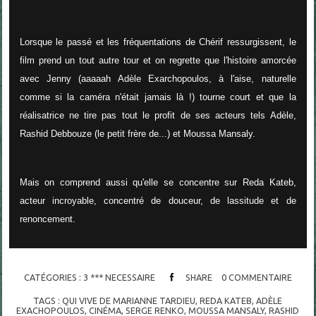
Lorsque le passé et les fréquentations de Chérif ressurgissent, le
film prend un tout autre tour et on regrette que l'histoire amorcée
avec Jenny (aaaaah Adèle Exarchopoulos, à l'aise, naturelle
comme si la caméra n'était jamais là !) tourne court et que la
réalisatrice ne tire pas tout le profit de ses acteurs tels Adèle,
Rashid Debbouze (le petit frère de...) et Moussa Mansaly.
Mais on comprend aussi qu'elle se concentre sur Reda Kateb,
acteur incroyable, concentré de douceur, de lassitude et de
renoncement.
CATÉGORIES :
3 *** NECESSAIRE
SHARE
0
COMMENTAIRE
TAGS :
QUI VIVE DE MARIANNE TARDIEU
,
REDA KATEB
,
ADÈLE
EXACHOPOULOS
,
CINÉMA
,
SERGE RENKO
,
MOUSSA MANSALY
,
RASHID