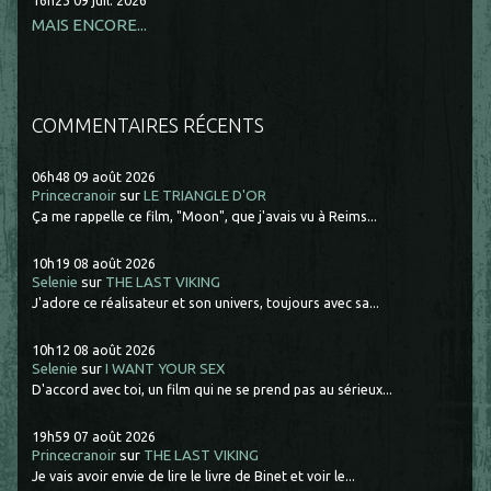
16h23
09
juil. 2026
MAIS ENCORE...
COMMENTAIRES RÉCENTS
06h48
09
août 2026
Princecranoir
sur
LE TRIANGLE D'OR
Ça me rappelle ce film, "Moon", que j'avais vu à Reims...
10h19
08
août 2026
Selenie
sur
THE LAST VIKING
J'adore ce réalisateur et son univers, toujours avec sa...
10h12
08
août 2026
Selenie
sur
I WANT YOUR SEX
D'accord avec toi, un film qui ne se prend pas au sérieux...
19h59
07
août 2026
Princecranoir
sur
THE LAST VIKING
Je vais avoir envie de lire le livre de Binet et voir le...