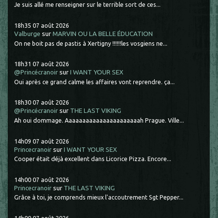
Je suis allé me renseigner sur le terrible sort de ces...
18h35
07
août 2026
Valburge
sur
MARVIN OU LA BELLE ÉDUCATION
On ne boit pas de pastis à Xertigny !!!!!!les vosgiens ne...
18h31
07
août 2026
@Princécranoir
sur
I WANT YOUR SEX
Oui après ce grand calme les affaires vont reprendre. ça...
18h30
07
août 2026
@Princécranoir
sur
THE LAST VIKING
Ah oui dommage. Aaaaaaaaaaaaaaaaaaaaaah Prague. Ville...
14h09
07
août 2026
Princecranoir
sur
I WANT YOUR SEX
Cooper était déjà excellent dans Licorice Pizza. Encore...
14h00
07
août 2026
Princecranoir
sur
THE LAST VIKING
Grâce à toi, je comprends mieux l'accoutrement Sgt Pepper...
14h00
07
août 2026