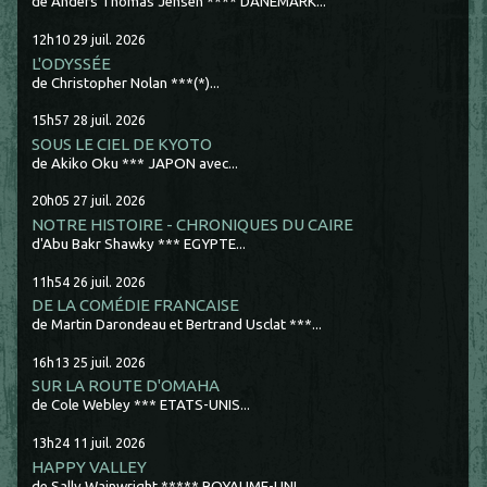
de Anders Thomas Jensen **** DANEMARK...
12h10
29
juil. 2026
L'ODYSSÉE
de Christopher Nolan ***(*)...
15h57
28
juil. 2026
SOUS LE CIEL DE KYOTO
de Akiko Oku *** JAPON avec...
20h05
27
juil. 2026
NOTRE HISTOIRE - CHRONIQUES DU CAIRE
d'Abu Bakr Shawky *** EGYPTE...
11h54
26
juil. 2026
DE LA COMÉDIE FRANCAISE
de Martin Darondeau et Bertrand Usclat ***...
16h13
25
juil. 2026
SUR LA ROUTE D'OMAHA
de Cole Webley *** ETATS-UNIS...
13h24
11
juil. 2026
HAPPY VALLEY
de Sally Wainwright ***** ROYAUME-UNI...