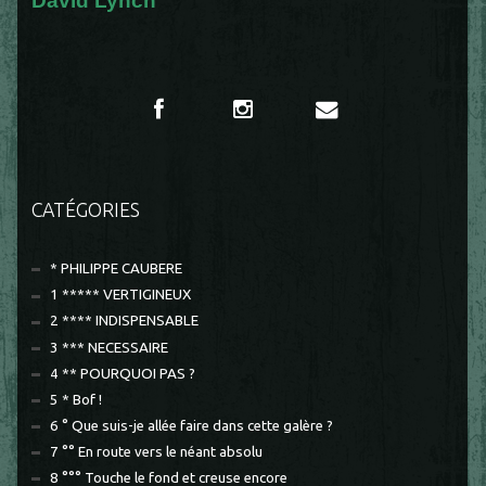
David Lynch
CATÉGORIES
* PHILIPPE CAUBERE
1 ***** VERTIGINEUX
2 **** INDISPENSABLE
3 *** NECESSAIRE
4 ** POURQUOI PAS ?
5 * Bof !
6 ° Que suis-je allée faire dans cette galère ?
7 °° En route vers le néant absolu
8 °°° Touche le fond et creuse encore