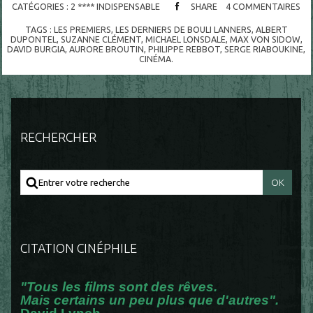
CATÉGORIES :
2 **** INDISPENSABLE
SHARE
4
COMMENTAIRES
TAGS :
LES PREMIERS
,
LES DERNIERS DE BOULI LANNERS
,
ALBERT
DUPONTEL
,
SUZANNE CLÉMENT
,
MICHAEL LONSDALE
,
MAX VON SIDOW
,
DAVID BURGIA
,
AURORE BROUTIN
,
PHILIPPE REBBOT
,
SERGE RIABOUKINE
,
CINÉMA.
RECHERCHER
CITATION CINÉPHILE
"Tous les films sont des rêves.
Mais certains un peu plus que d'autres".