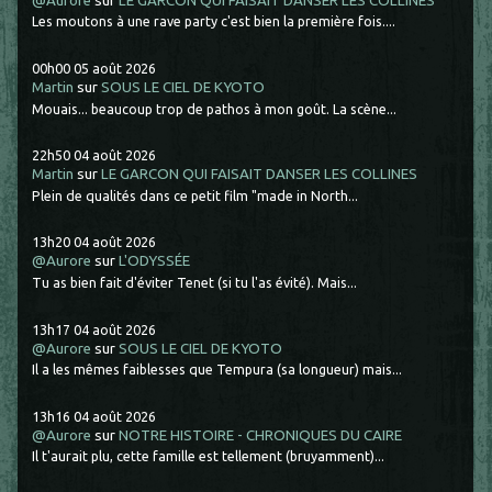
@Aurore
sur
LE GARCON QUI FAISAIT DANSER LES COLLINES
Les moutons à une rave party c'est bien la première fois....
00h00
05
août 2026
Martin
sur
SOUS LE CIEL DE KYOTO
Mouais... beaucoup trop de pathos à mon goût. La scène...
22h50
04
août 2026
Martin
sur
LE GARCON QUI FAISAIT DANSER LES COLLINES
Plein de qualités dans ce petit film "made in North...
13h20
04
août 2026
@Aurore
sur
L'ODYSSÉE
Tu as bien fait d'éviter Tenet (si tu l'as évité). Mais...
13h17
04
août 2026
@Aurore
sur
SOUS LE CIEL DE KYOTO
Il a les mêmes faiblesses que Tempura (sa longueur) mais...
13h16
04
août 2026
@Aurore
sur
NOTRE HISTOIRE - CHRONIQUES DU CAIRE
Il t'aurait plu, cette famille est tellement (bruyamment)...