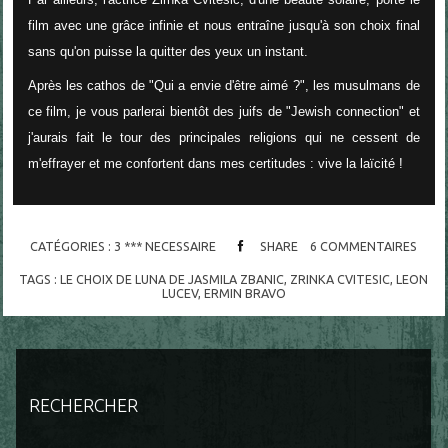
film avec une grâce infinie et nous entraîne jusqu'à son choix final
sans qu'on puisse la quitter des yeux un instant.
Après les cathos de "Qui a envie d'être aimé ?", les musulmans de
ce film, je vous parlerai bientôt des juifs de "Jewish connection" et
j'aurais fait le tour des principales religions qui ne cessent de
m'effrayer et me confortent dans mes certitudes : vive la laïcité !
CATÉGORIES :
3 *** NECESSAIRE
SHARE
6
COMMENTAIRES
TAGS :
LE CHOIX DE LUNA DE JASMILA ZBANIC
,
ZRINKA CVITESIC
,
LEON
LUCEV
,
ERMIN BRAVO
RECHERCHER