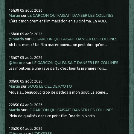
15h38
05
août 2026
Martin
sur
LE GARCON QUI FAISAIT DANSER LES COLLINES
C'était mon premier film macédonien au cinéma. En VOD,...
15h08
05
août 2026
@Martin
sur
LE GARCON QUI FAISAIT DANSER LES COLLINES
Ah tant mieux ! Un film macédonien... on peut dire qu'on...
15h07
05
août 2026
@Aurore
sur
LE GARCON QUI FAISAIT DANSER LES COLLINES
Les moutons à une rave party c'est bien la première fois....
00h00
05
août 2026
Martin
sur
SOUS LE CIEL DE KYOTO
Mouais... beaucoup trop de pathos à mon goût. La scène...
22h50
04
août 2026
Martin
sur
LE GARCON QUI FAISAIT DANSER LES COLLINES
Plein de qualités dans ce petit film "made in North...
13h20
04
août 2026
@Aurore
sur
L'ODYSSÉE