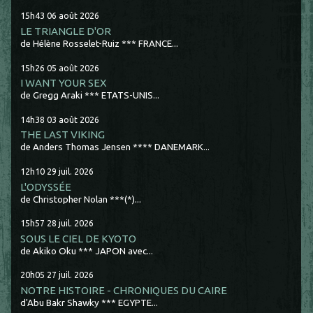
15h43
06
août 2026
LE TRIANGLE D'OR
de Hélène Rosselet-Ruiz *** FRANCE...
15h26
05
août 2026
I WANT YOUR SEX
de Gregg Araki *** ETATS-UNIS...
14h38
03
août 2026
THE LAST VIKING
de Anders Thomas Jensen **** DANEMARK...
12h10
29
juil. 2026
L'ODYSSÉE
de Christopher Nolan ***(*)...
15h57
28
juil. 2026
SOUS LE CIEL DE KYOTO
de Akiko Oku *** JAPON avec...
20h05
27
juil. 2026
NOTRE HISTOIRE - CHRONIQUES DU CAIRE
d'Abu Bakr Shawky *** EGYPTE...