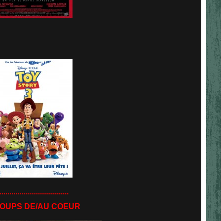
...................................
OUPS DE/AU COEUR