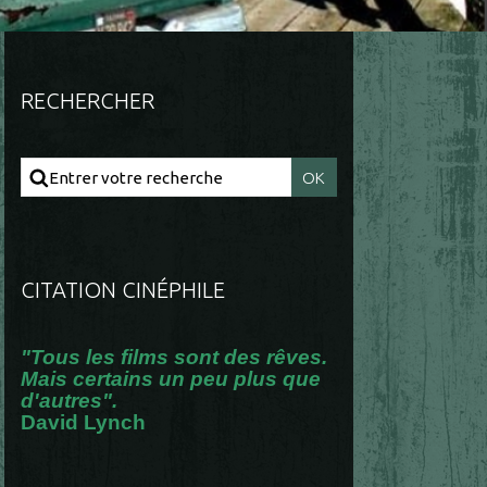
RECHERCHER
CITATION CINÉPHILE
"Tous les films sont des rêves.
Mais certains un peu plus que
d'autres".
David Lynch