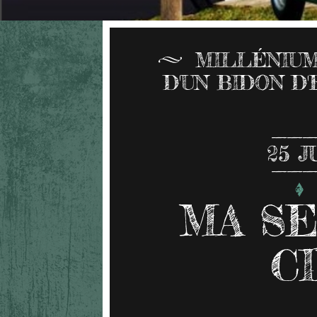
MILLÉNIUM 
D'UN BIDON D
25
J
MA SE
C