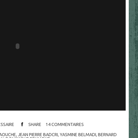
ESSAIRE
SHARE
14
COMMENTAIRES
MAOUCHE
,
JEAN PIERRE BADCRI
,
YASMINE BELMADI
,
BERNARD