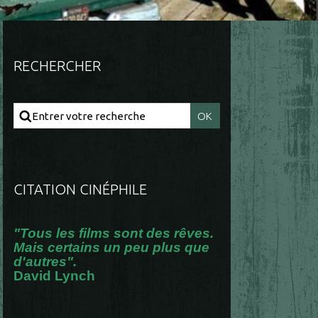
RECHERCHER
CITATION CINÉPHILE
"Tous les films sont des rêves.
Mais certains un peu plus que
d'autres".
David Lynch