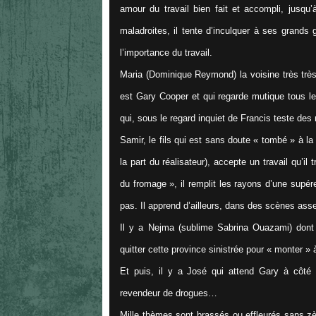
amour du travail bien fait et accompli, jusqu
maladroites, il tente d’inculquer à ses grands
l’importance du travail.
Maria (Dominique Reymond) la voisine très très
est Gary Cooper et qui regarde mutique tous le
qui, sous le regard inquiet de Francis teste de
Samir, le fils qui est sans doute « tombé » à la
la part du réalisateur), accepte un travail qu’i
du fromage », il remplit les rayons d’une supére
pas. Il apprend d’ailleurs, dans des scènes asse
Il y a Nejma (sublime Sabrina Ouazami) dont
quitter cette province sinistrée pour « monter » 
Et puis, il y a José qui attend Gary à côté
revendeur de drogues…
Mille thèmes sont brassés ou effleurés sans zèl