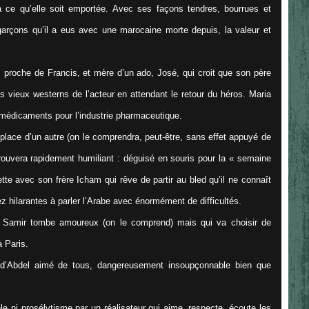
’à ce qu’elle soit emportée. Avec ses façons tendres, bourrues et
 garçons qu’il a eus avec une marocaine morte depuis, la valeur et
 proche de Francis, et mère d’un ado, José, qui croit que son père
s vieux westerns de l’acteur en attendant le retour du héros. Maria
s médicaments pour l’industrie pharmaceutique.
 place d’un autre (on le comprendra, peut-être, sans effet appuyé de
l trouvera rapidement humiliant : déguisé en souris pour la « semaine
tte avec son frère Icham qui rêve de partir au bled qu’il ne connaît
z hilarantes à parler l’Arabe avec énormément de difficultés.
 Samir tombe amoureux (on le comprend) mais qui va choisir de
à Paris.
 d’Abdel aimé de tous, dangereusement insoupçonnable bien que
e ni prosélytisme par un réalisateur qui aime, respecte, écoute les