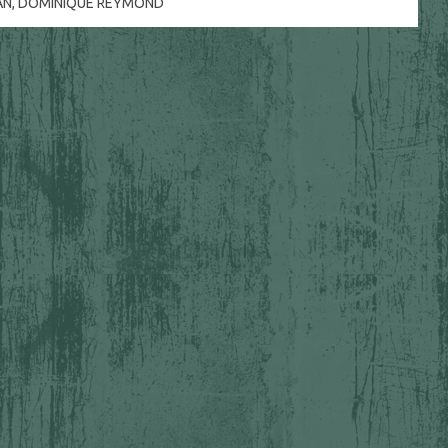
AN
,
DOMINIQUE REYMOND