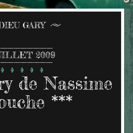
DIEU GARY
UILLET 2009
ry de Nassime
uche ***