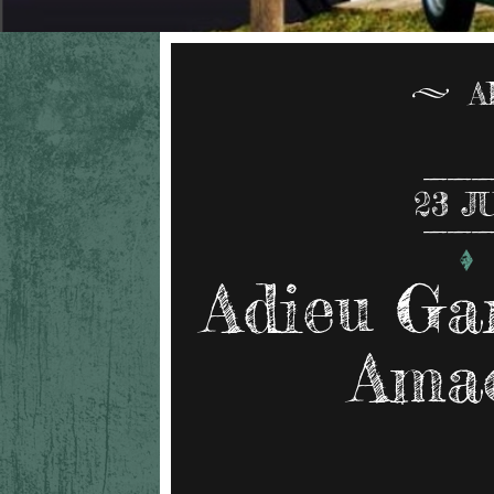
A
23
J
Adieu Ga
Amao