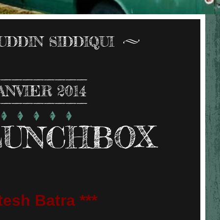
UDDIN SIDDIQUI
ANVIER 2014
LUNCHBOX
tesh Batra ***