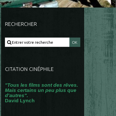
RECHERCHER
CITATION CINÉPHILE
"Tous les films sont des rêves.
Mais certains un peu plus que
d'autres".
David Lynch