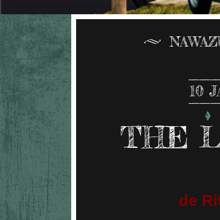
NAWAZ
10
J
THE 
de Ri