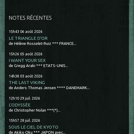
NOTES RÉCENTES
15h43
06
août 2026
LE TRIANGLE D'OR
de Hélène Rosselet-Ruiz *** FRANCE...
15h26
05
août 2026
I WANT YOUR SEX
de Gregg Araki *** ETATS-UNIS...
14h38
03
août 2026
THE LAST VIKING
de Anders Thomas Jensen **** DANEMARK...
12h10
29
juil. 2026
L'ODYSSÉE
de Christopher Nolan ***(*)...
15h57
28
juil. 2026
SOUS LE CIEL DE KYOTO
de Akiko Oku *** JAPON avec...