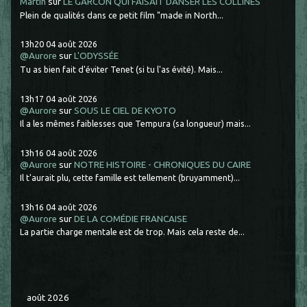
Martin
sur
LE GARCON QUI FAISAIT DANSER LES COLLINES
Plein de qualités dans ce petit film "made in North...
13h20
04
août 2026
@Aurore
sur
L'ODYSSÉE
Tu as bien fait d'éviter Tenet (si tu l'as évité). Mais...
13h17
04
août 2026
@Aurore
sur
SOUS LE CIEL DE KYOTO
Il a les mêmes faiblesses que Tempura (sa longueur) mais...
13h16
04
août 2026
@Aurore
sur
NOTRE HISTOIRE - CHRONIQUES DU CAIRE
Il t'aurait plu, cette famille est tellement (bruyamment)...
13h16
04
août 2026
@Aurore
sur
DE LA COMÉDIE FRANCAISE
La partie charge mentale est de trop. Mais cela reste de...
août 2026