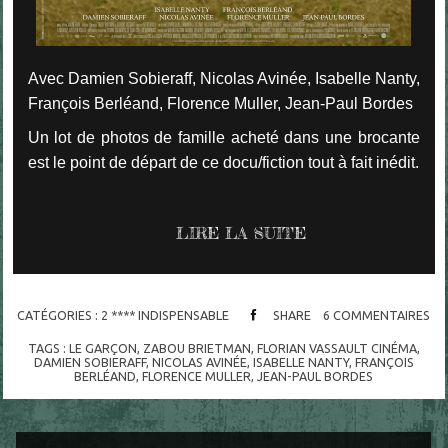
Avec Damien Sobieraff, Nicolas Avinée, Isabelle Nanty,
François Berléand, Florence Muller, Jean-Paul Bordes
Un lot de photos de famille acheté dans une brocante
est le point de départ de ce docu/fiction tout à fait inédit.
LIRE LA SUITE
CATÉGORIES :
2 **** INDISPENSABLE
SHARE
6
COMMENTAIRES
TAGS :
LE GARÇON
,
ZABOU BRIETMAN
,
FLORIAN VASSAULT CINÉMA
,
DAMIEN SOBIERAFF
,
NICOLAS AVINÉE
,
ISABELLE NANTY
,
FRANÇOIS
BERLÉAND
,
FLORENCE MULLER
,
JEAN-PAUL BORDES