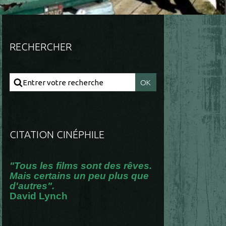
RECHERCHER
CITATION CINÉPHILE
"Tous les films sont des rêves.
Mais certains un peu plus que
d'autres".
David Lynch