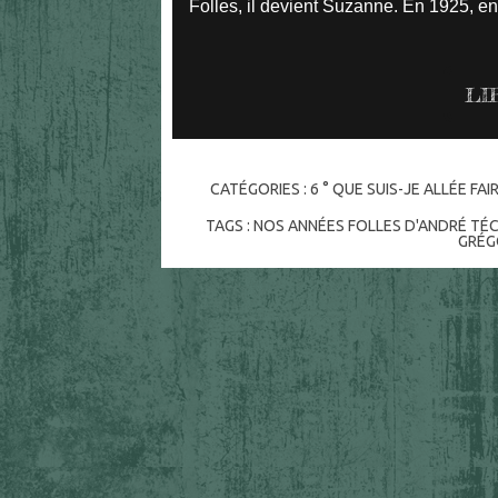
Folles, il devient Suzanne. En 1925, e
LI
CATÉGORIES :
6 ° QUE SUIS-JE ALLÉE FA
TAGS :
NOS ANNÉES FOLLES D'ANDRÉ TÉC
GRÉG