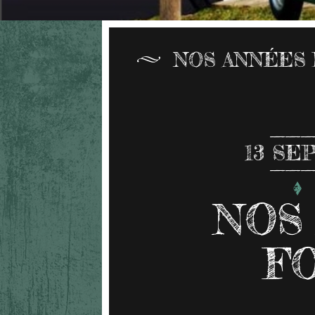
NOS ANNÉES 
13
SEP
NOS
F