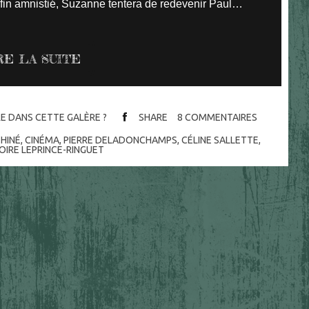
nfin amnistié, Suzanne tentera de redevenir Paul…
RE LA SUITE
IRE DANS CETTE GALÈRE ?
SHARE
8
COMMENTAIRES
HINÉ
,
CINÉMA
,
PIERRE DELADONCHAMPS
,
CÉLINE SALLETTE
,
OIRE LEPRINCE-RINGUET