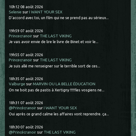
10h12
08
août 2026
Selenie
sur
I WANT YOUR SEX
D'accord avec toi, un film qui ne se prend pas au sérieux...
19h59
07
août 2026
Princecranoir
sur
THE LAST VIKING
Je vais avoir envie de lire le livre de Binet et voir le...
19h55
07
août 2026
Princecranoir
sur
THE LAST VIKING
Je suis allé me renseigner sur le terrible sort de ces...
18h35
07
août 2026
Valburge
sur
MARVIN OU LA BELLE ÉDUCATION
On ne boit pas de pastis à Xertigny !!!!!!les vosgiens ne...
18h31
07
août 2026
@Princécranoir
sur
I WANT YOUR SEX
Oui après ce grand calme les affaires vont reprendre. ça...
18h30
07
août 2026
@Princécranoir
sur
THE LAST VIKING