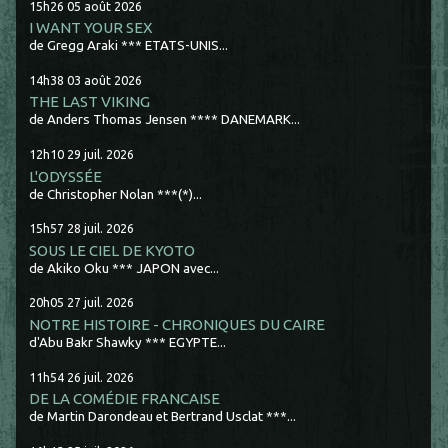
15h26
05
août 2026
I WANT YOUR SEX
de Gregg Araki *** ETATS-UNIS...
14h38
03
août 2026
THE LAST VIKING
de Anders Thomas Jensen **** DANEMARK...
12h10
29
juil. 2026
L'ODYSSÉE
de Christopher Nolan ***(*)...
15h57
28
juil. 2026
SOUS LE CIEL DE KYOTO
de Akiko Oku *** JAPON avec...
20h05
27
juil. 2026
NOTRE HISTOIRE - CHRONIQUES DU CAIRE
d'Abu Bakr Shawky *** EGYPTE...
11h54
26
juil. 2026
DE LA COMÉDIE FRANCAISE
de Martin Darondeau et Bertrand Usclat ***...