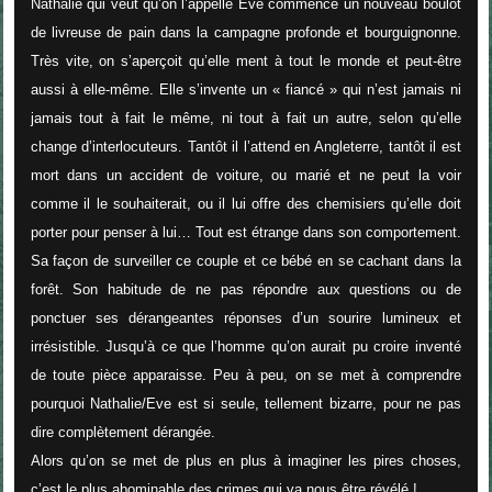
Nathalie qui veut qu’on l’appelle Eve commence un nouveau boulot
de livreuse de pain dans la campagne profonde et bourguignonne.
Très vite, on s’aperçoit qu’elle ment à tout le monde et peut-être
aussi à elle-même. Elle s’invente un « fiancé » qui n’est jamais ni
jamais tout à fait le même, ni tout à fait un autre, selon qu’elle
change d’interlocuteurs. Tantôt il l’attend en Angleterre, tantôt il est
mort dans un accident de voiture, ou marié et ne peut la voir
comme il le souhaiterait, ou il lui offre des chemisiers qu’elle doit
porter pour penser à lui… Tout est étrange dans son comportement.
Sa façon de surveiller ce couple et ce bébé en se cachant dans la
forêt. Son habitude de ne pas répondre aux questions ou de
ponctuer ses dérangeantes réponses d’un sourire lumineux et
irrésistible. Jusqu’à ce que l’homme qu’on aurait pu croire inventé
de toute pièce apparaisse. Peu à peu, on se met à comprendre
pourquoi Nathalie/Eve est si seule, tellement bizarre, pour ne pas
dire complètement dérangée.
Alors qu’on se met de plus en plus à imaginer les pires choses,
c’est le plus abominable des crimes qui va nous être révélé !