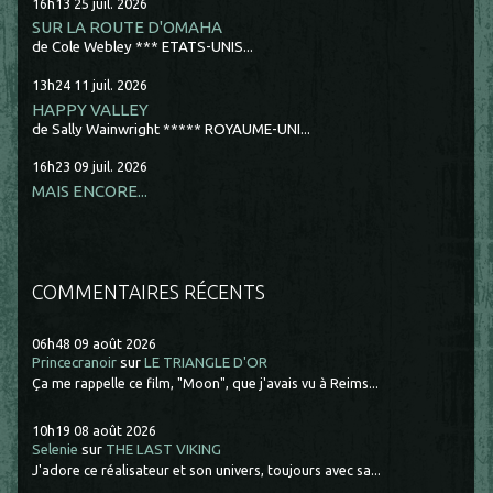
16h13
25
juil. 2026
SUR LA ROUTE D'OMAHA
de Cole Webley *** ETATS-UNIS...
13h24
11
juil. 2026
HAPPY VALLEY
de Sally Wainwright ***** ROYAUME-UNI...
16h23
09
juil. 2026
MAIS ENCORE...
COMMENTAIRES RÉCENTS
06h48
09
août 2026
Princecranoir
sur
LE TRIANGLE D'OR
Ça me rappelle ce film, "Moon", que j'avais vu à Reims...
10h19
08
août 2026
Selenie
sur
THE LAST VIKING
J'adore ce réalisateur et son univers, toujours avec sa...