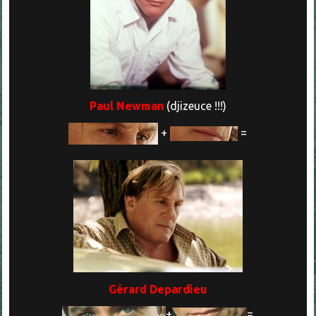
Paul Newman
(djizeuce !!!)
+
=
Gérard Depardieu
+
=