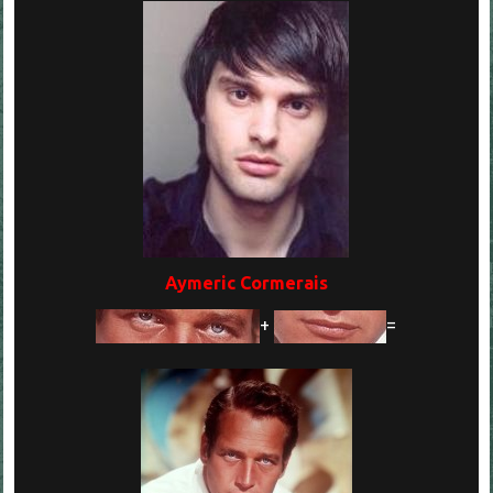
Aymeric Cormerais
+
=