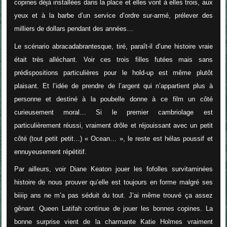
copines déjà installées dans la place et elles vont à elles trois, aux
yeux et à la barbe d’un service d’ordre sur-armé, prélever des
milliers de dollars pendant des années…
Le scénario abracadabrantesque, tiré, paraît-il d’une histoire vraie
était très alléchant. Voir ces trois filles futées mais sans
prédispositions particulières pour le hold-up est même plutôt
plaisant. Et l’idée de prendre de l’argent qui n’appartient plus à
personne et destiné à la poubelle donne à ce film un côté
curieusement moral… Si le premier cambriolage est
particulièrement réussi, vraiment drôle et réjouissant avec un petit
côté (tout petit petit…) « Ocean… », le reste est hélas poussif et
ennuyeusement répétitif.
Par ailleurs, voir Diane Keaton jouer les fofolles survitaminées
histoire de nous prouver qu’elle est toujours en forme malgré ses
biiiip ans ne m’a pas séduit du tout. J’ai même trouvé ça assez
gênant. Queen Latifah continue de jouer les bonnes copines. La
bonne surprise vient de la charmante Katie Holmes vraiment