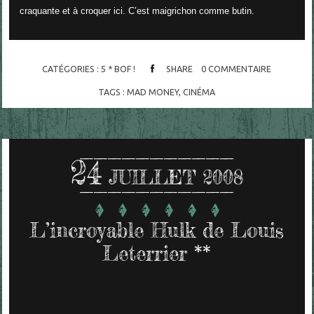
craquante et à croquer ici. C’est maigrichon comme butin.
CATÉGORIES :
5 * BOF !
SHARE
0
COMMENTAIRE
TAGS :
MAD MONEY
,
CINÉMA
24
JUILLET 2008
L’incroyable Hulk de Louis
Leterrier **