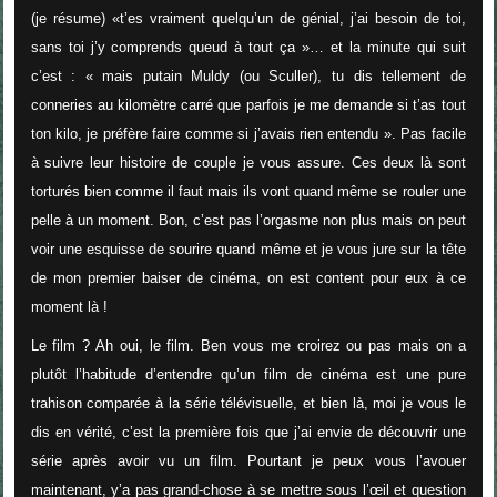
(je résume) «
t’es vraiment quelqu’un de génial, j’ai besoin de toi,
sans toi j’y comprends queud à tout ça
»… et la minute qui suit
c’est : «
mais putain Muldy (ou Sculler), tu dis tellement de
conneries au kilomètre carré que parfois je me demande si t’as tout
ton kilo, je préfère faire comme si j’avais rien entendu
». Pas facile
à suivre leur histoire de couple je vous assure. Ces deux là sont
torturés bien comme il faut mais ils vont quand même se rouler une
pelle à un moment. Bon, c’est pas l’orgasme non plus mais on peut
voir une esquisse de sourire quand même et je vous jure sur la tête
de mon premier baiser de cinéma, on est content pour eux à ce
moment là !
Le film ? Ah oui, le film. Ben vous me croirez ou pas mais on a
plutôt l’habitude d’entendre qu’un film de cinéma est une pure
trahison comparée à la série télévisuelle, et bien là, moi je vous le
dis en vérité, c’est la première fois que j’ai envie de découvrir une
série après avoir vu un film. Pourtant je peux vous l’avouer
maintenant, y’a pas grand-chose à se mettre sous l’œil et question