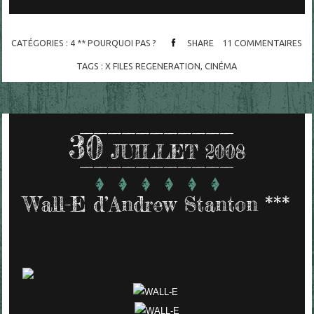
CATÉGORIES :
4 ** POURQUOI PAS ?
SHARE
11
COMMENTAIRES
TAGS :
X FILES REGENERATION
,
CINÉMA
30
JUILLET 2008
Wall-E d’Andrew Stanton ***