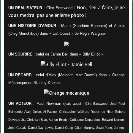
Non, rien à faire, je ne
UN REALISATEUR
: Clint Eastwood
J
vous mettrai pas une énième photo !
UNE HISTOIRE D'AMOUR
: Marie (Sandrine Bonnaire) et Alexei
(Oleg Menchikov) dans « Est Ouest » de Régis Wargnier
UN SOURIRE
: celui de Jamie Bell dans « Billy Elliot »
UN REGARD
: celui d’Alex (Malcolm Mac Dowell) dans « Orange
Mécanique de Stanley Kubrick.
UN ACTEUR
: Paul Newman (
mais aussi : Clint Eastwood, Jean-Paul
Belmondo, Alain Delon, Al Pacino, Christopher Walken, Robert de Niro, Robert
Downey Jr., Christian Bale, Adrien Brody, Guillaume Depardieu, Edward Norton,
John Cusak, Daniel Day Lewis, Daniel Craig, Cilian Murphy, Sean Penn, Johnny