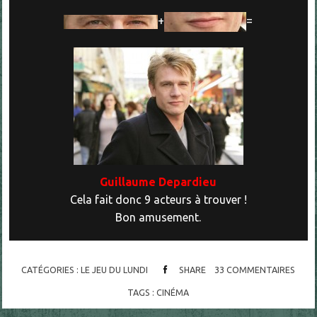
+
=
Guillaume Depardieu
Cela fait donc 9 acteurs à trouver !
Bon amusement.
CATÉGORIES :
LE JEU DU LUNDI
SHARE
33
COMMENTAIRES
TAGS :
CINÉMA