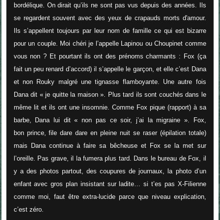
bordélique. On dirait qu’ils ne sont pas vus depuis des années. Ils
se regardent souvent avec des yeux de crapauds morts d'amour.
Ils s’appellent toujours par leur nom de famille ce qui est bizarre
pour un couple. Moi chéri je l’appelle Lapinou ou Choupinet comme
vous non ? Et pourtant ils ont des prénoms charmants : Fox (ça
fait un peu renard d’accord) il s’appelle le garçon, et elle c’est Dana
et non Rouky malgré une tignasse flamboyante. Une autre fois
Dana dit «
je quitte la maison
». Plus tard ils sont couchés dans le
même lit et ils ont une insomnie. Comme Fox pique (rapport) à sa
barbe, Dana lui dit «
non pas ce soir, j’ai la migraine
». Fox,
bon prince, file dare dare en pleine nuit se raser (épilation totale)
mais Dana continue à faire sa bêcheuse et Fox se la met sur
l’oreille. Pas grave, il la fumera plus tard. Dans le bureau de Fox, il
y a des photos partout, des coupures de journaux, la photo d’un
enfant avec gros plan insistant sur ladite… si t’es pas X-Filienne
comme moi, faut être extra-lucide parce que niveau explication,
c’est zéro.