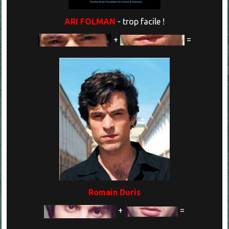
ARI FOLMAN
- trop facile !
+
=
Romain Duris
+
=