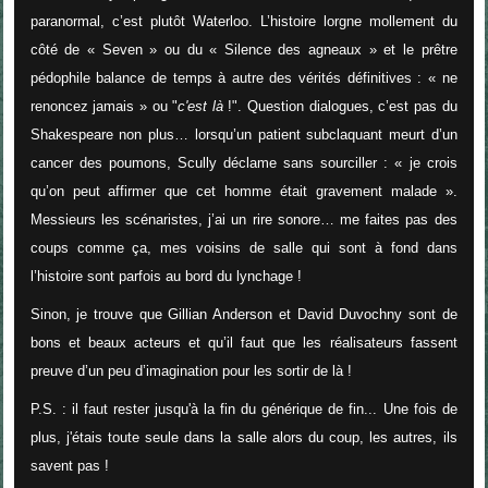
paranormal, c’est plutôt Waterloo. L’histoire lorgne mollement du
côté de « Seven » ou du « Silence des agneaux » et le prêtre
pédophile balance de temps à autre des vérités définitives : «
ne
renoncez jamais
» ou "
c'est là
!". Question dialogues, c’est pas du
Shakespeare non plus… lorsqu’un patient subclaquant meurt d’un
cancer des poumons, Scully déclame sans sourciller : «
je crois
qu’on peut affirmer que cet homme était gravement malade
».
Messieurs les scénaristes, j’ai un rire sonore… me faites pas des
coups comme ça, mes voisins de salle qui sont à fond dans
l’histoire sont parfois au bord du lynchage !
Sinon, je trouve que Gillian Anderson et David Duvochny sont de
bons et beaux acteurs et qu’il faut que les réalisateurs fassent
preuve d’un peu d’imagination pour les sortir de là !
P.S. : il faut rester jusqu'à la fin du générique de fin... Une fois de
plus, j'étais toute seule dans la salle alors du coup, les autres, ils
savent pas !