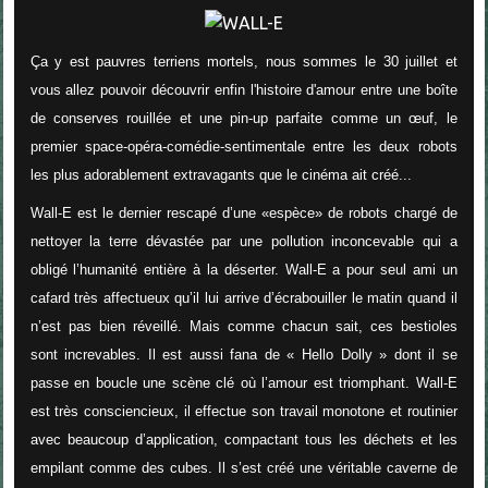
Ça y est pauvres terriens mortels, nous sommes le 30 juillet et
vous allez pouvoir découvrir enfin l'histoire d'amour entre une boîte
de conserves rouillée et une pin-up parfaite comme un œuf, le
premier space-opéra-comédie-sentimentale entre les deux robots
les plus adorablement extravagants que le cinéma ait créé...
Wall-E est le dernier rescapé d’une «espèce» de robots chargé de
nettoyer la terre dévastée par une pollution inconcevable qui a
obligé l’humanité entière à la déserter. Wall-E a pour seul ami un
cafard très affectueux qu’il lui arrive d’écrabouiller le matin quand il
n’est pas bien réveillé. Mais comme chacun sait, ces bestioles
sont increvables. Il est aussi fana de « Hello Dolly » dont il se
passe en boucle une scène clé où l’amour est triomphant. Wall-E
est très consciencieux, il effectue son travail monotone et routinier
avec beaucoup d’application, compactant tous les déchets et les
empilant comme des cubes. Il s’est créé une véritable caverne de