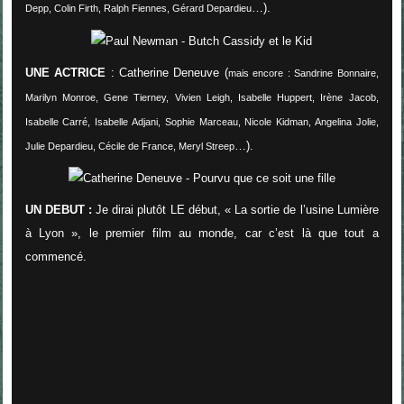
…).
Depp, Colin Firth, Ralph Fiennes, Gérard Depardieu
UNE ACTRICE
: Catherine Deneuve (
mais encore : Sandrine Bonnaire,
Marilyn Monroe, Gene Tierney, Vivien Leigh, Isabelle Huppert, Irène Jacob,
Isabelle Carré, Isabelle Adjani, Sophie Marceau, Nicole Kidman, Angelina Jolie,
…).
Julie Depardieu, Cécile de France, Meryl Streep
UN DEBUT :
Je dirai plutôt LE début, « La sortie de l’usine Lumière
à Lyon », le premier film au monde, car c’est là que tout a
commencé.