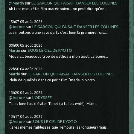
@Martin
sur
LE GARCON QUI FAISAIT DANSER LES COLLINES
Ah tant mieux ! Un film macédonien... on peut dire qu'on...
15h07
05
août 2026
@Aurore
sur
LE GARCON QUI FAISAIT DANSER LES COLLINES
Les moutons à une rave party c'est bien la première fois....
00h00
05
août 2026
Martin
sur
SOUS LE CIEL DE KYOTO
Mouais... beaucoup trop de pathos à mon goût. La scène...
22h50
04
août 2026
Martin
sur
LE GARCON QUI FAISAIT DANSER LES COLLINES
Plein de qualités dans ce petit film "made in North...
13h20
04
août 2026
@Aurore
sur
L'ODYSSÉE
Tu as bien fait d'éviter Tenet (si tu l'as évité). Mais...
13h17
04
août 2026
@Aurore
sur
SOUS LE CIEL DE KYOTO
Il a les mêmes faiblesses que Tempura (sa longueur) mais...