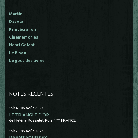
Martin
Dasola
Princécranoir
Cinememories
Henri Golant
Le Bison
Le goût des livres
NOTES RÉCENTES
15h43
06
août 2026
LE TRIANGLE D'OR
de Hélène Rosselet-Ruiz *** FRANCE...
15h26
05
août 2026
I WANT YOUR SEX