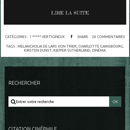
LIRE LA SUITE
CATÉGORIES :
1 ***** VERTIGINEUX
SHARE
26
COMMENTAIRES
TAGS :
MELANCHOLIA DE LARS VON TRIER
,
CHARLOTTE GAINSBOURG
,
KIRSTEN DUNST
,
KIEFFER SUTHERLAND
,
DINÉMA
RECHERCHER
CITATION CINÉPHILE