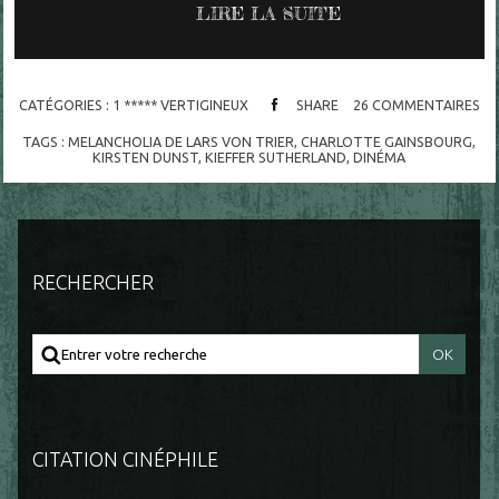
LIRE LA SUITE
CATÉGORIES :
1 ***** VERTIGINEUX
SHARE
26
COMMENTAIRES
TAGS :
MELANCHOLIA DE LARS VON TRIER
,
CHARLOTTE GAINSBOURG
,
KIRSTEN DUNST
,
KIEFFER SUTHERLAND
,
DINÉMA
RECHERCHER
CITATION CINÉPHILE