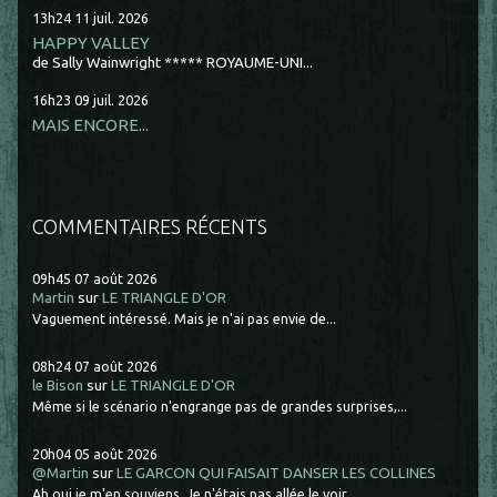
13h24
11
juil. 2026
HAPPY VALLEY
de Sally Wainwright ***** ROYAUME-UNI...
16h23
09
juil. 2026
MAIS ENCORE...
COMMENTAIRES RÉCENTS
09h45
07
août 2026
Martin
sur
LE TRIANGLE D'OR
Vaguement intéressé. Mais je n'ai pas envie de...
08h24
07
août 2026
le Bison
sur
LE TRIANGLE D'OR
Même si le scénario n'engrange pas de grandes surprises,...
20h04
05
août 2026
@Martin
sur
LE GARCON QUI FAISAIT DANSER LES COLLINES
Ah oui je m'en souviens. Je n'étais pas allée le voir.