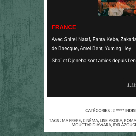
FRANCE
Avec Shirel Nataf, Fanta Kebe, Zakari
de Baecque, Amel Bent, Yuming Hey
Shaï et Djeneba sont amies depuis l'e
LI
CATÉGORIES :
2 **** IND
TAGS :
MA FRERE
,
CINÉMA
,
LISE AKOKA
,
ROMA
MOUCTAR DIAWARA
,
IDIR AZOUG