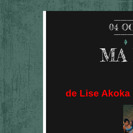
04
O
MA
de Lise Akoka 