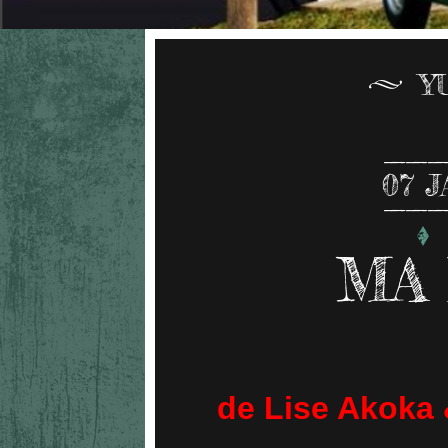
Y
07
J
MA
de Lise Akoka 