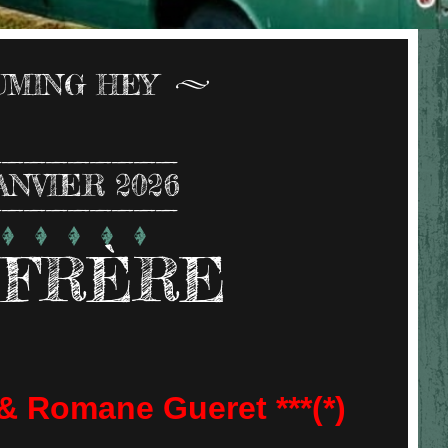
UMING HEY
ANVIER 2026
 FRÈRE
& Romane Gueret ***(*)