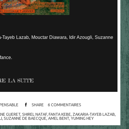
a-Tayeb Lazab, Mouctar Diawara, Idir Azougli, Suzanne
nfance.
RE LA SUITE
ISPENSABLE
SHARE
6
COMMENTAIRES
NE GUERET
,
SHIREL NATAF
,
FANTA KEBE
,
ZAKARIA-TAYEB LAZAB
,
LI
,
SUZANNE DE BAECQUE
,
AMEL BENT
,
YUMING HEY