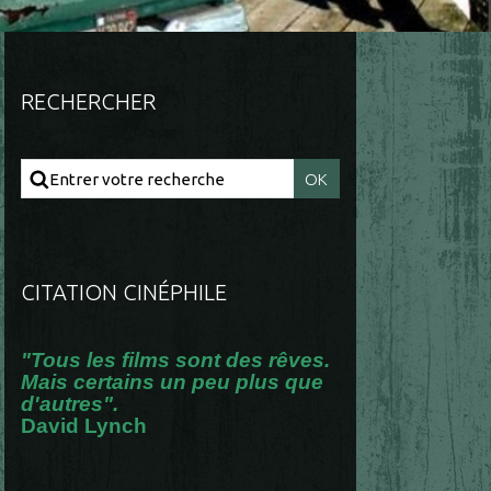
RECHERCHER
CITATION CINÉPHILE
"Tous les films sont des rêves.
Mais certains un peu plus que
d'autres".
David Lynch