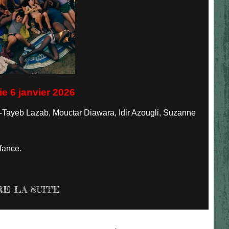
ie 6 janvier 2026
a-Tayeb Lazab, Mouctar Diawara, Idir Azougli, Suzanne
nfance.
RE LA SUITE