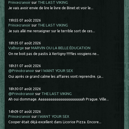
Princecranoir
sur
THE LAST VIKING
Je vais avoir envie de lire le livre de Binet et voir le...
19h55
07
août 2026
Princecranoir
sur
THE LAST VIKING
Je suis allé me renseigner sur le terrible sort de ces...
18h35
07
août 2026
Valburge
sur
MARVIN OU LA BELLE ÉDUCATION
On ne boit pas de pastis à Xertigny !!!!!!les vosgiens ne...
18h31
07
août 2026
@Princécranoir
sur
I WANT YOUR SEX
Oui après ce grand calme les affaires vont reprendre. ça...
18h30
07
août 2026
@Princécranoir
sur
THE LAST VIKING
Ah oui dommage. Aaaaaaaaaaaaaaaaaaaaaah Prague. Ville...
14h09
07
août 2026
Princecranoir
sur
I WANT YOUR SEX
Cooper était déjà excellent dans Licorice Pizza. Encore...