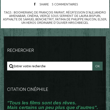
SHARE
5
COMMENTAIRES
TAGS :
BOOMERANG DE FRANÇOIS FAVRAT
,
RÉGR'ESSION D'ALEJANDRO
AMENABAR
,
CINÉMA
,
VIERGE SOUS SERMENT DE LAURA BISPURI
,
ASPHALTE DE SAMUEL BENCHETRIT
,
FATIMA DE PHILIPPE FAUCON
,
ELSER
,
UN HEROS ORDINAIRE D'OLIVIER HIRSCHBIEGEL
RECHERCHER
CITATION CINÉPHILE
"Tous les films sont des rêves.
Mais certains un peu plus que d'autres".