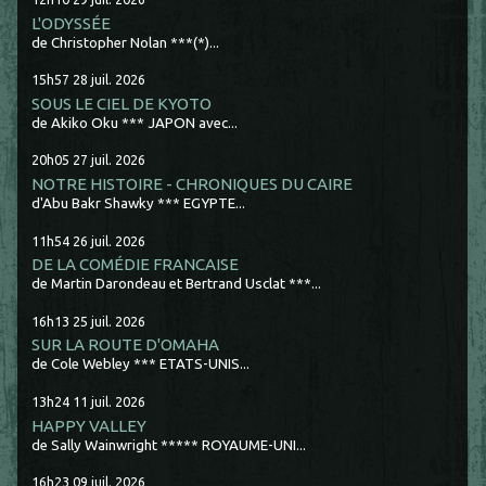
L'ODYSSÉE
de Christopher Nolan ***(*)...
15h57
28
juil. 2026
SOUS LE CIEL DE KYOTO
de Akiko Oku *** JAPON avec...
20h05
27
juil. 2026
NOTRE HISTOIRE - CHRONIQUES DU CAIRE
d'Abu Bakr Shawky *** EGYPTE...
11h54
26
juil. 2026
DE LA COMÉDIE FRANCAISE
de Martin Darondeau et Bertrand Usclat ***...
16h13
25
juil. 2026
SUR LA ROUTE D'OMAHA
de Cole Webley *** ETATS-UNIS...
13h24
11
juil. 2026
HAPPY VALLEY
de Sally Wainwright ***** ROYAUME-UNI...
16h23
09
juil. 2026