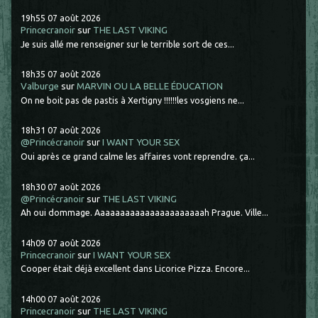
19h55
07
août 2026
Princecranoir
sur
THE LAST VIKING
Je suis allé me renseigner sur le terrible sort de ces...
18h35
07
août 2026
Valburge
sur
MARVIN OU LA BELLE ÉDUCATION
On ne boit pas de pastis à Xertigny !!!!!!les vosgiens ne...
18h31
07
août 2026
@Princécranoir
sur
I WANT YOUR SEX
Oui après ce grand calme les affaires vont reprendre. ça...
18h30
07
août 2026
@Princécranoir
sur
THE LAST VIKING
Ah oui dommage. Aaaaaaaaaaaaaaaaaaaaaah Prague. Ville...
14h09
07
août 2026
Princecranoir
sur
I WANT YOUR SEX
Cooper était déjà excellent dans Licorice Pizza. Encore...
14h00
07
août 2026
Princecranoir
sur
THE LAST VIKING