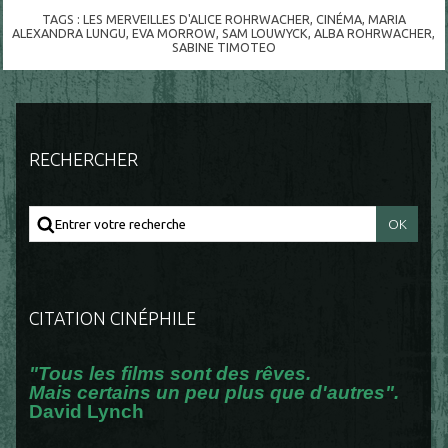
TAGS :
LES MERVEILLES D'ALICE ROHRWACHER
,
CINÉMA
,
MARIA
ALEXANDRA LUNGU
,
EVA MORROW
,
SAM LOUWYCK
,
ALBA ROHRWACHER
,
SABINE TIMOTEO
RECHERCHER
CITATION CINÉPHILE
"Tous les films sont des rêves.
Mais certains un peu plus que d'autres".
David Lynch