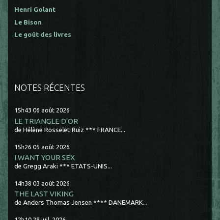
Henri Golant
Le Bison
Le goût des livres
NOTES RÉCENTES
15h43
06
août 2026
LE TRIANGLE D'OR
de Hélène Rosselet-Ruiz *** FRANCE...
15h26
05
août 2026
I WANT YOUR SEX
de Gregg Araki *** ETATS-UNIS...
14h38
03
août 2026
THE LAST VIKING
de Anders Thomas Jensen **** DANEMARK...
12h10
29
juil. 2026