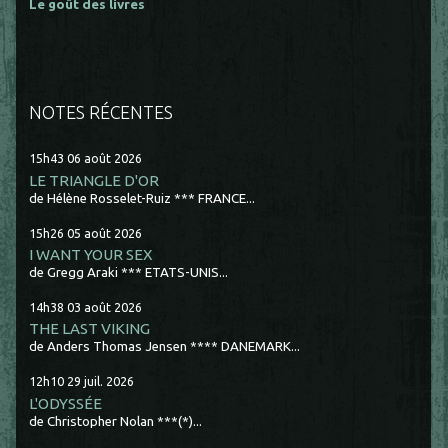
Le goût des livres
NOTES RÉCENTES
15h43
06
août 2026
LE TRIANGLE D'OR
de Hélène Rosselet-Ruiz *** FRANCE...
15h26
05
août 2026
I WANT YOUR SEX
de Gregg Araki *** ETATS-UNIS...
14h38
03
août 2026
THE LAST VIKING
de Anders Thomas Jensen **** DANEMARK...
12h10
29
juil. 2026
L'ODYSSÉE
de Christopher Nolan ***(*)...