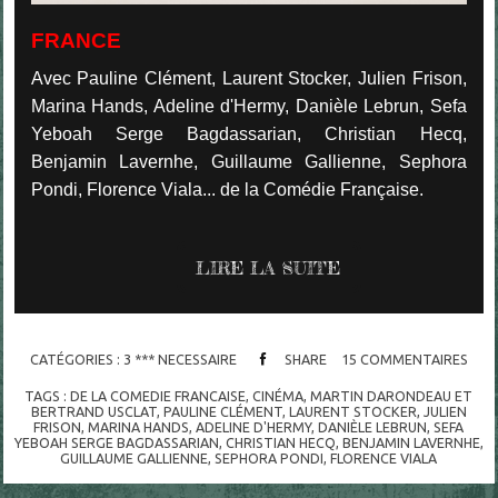
FRANCE
Avec Pauline Clément, Laurent Stocker, Julien Frison,
Marina Hands, Adeline d'Hermy, Danièle Lebrun, Sefa
Yeboah Serge Bagdassarian, Christian Hecq,
Benjamin Lavernhe, Guillaume Gallienne, Sephora
Pondi, Florence Viala... de la Comédie Française.
LIRE LA SUITE
CATÉGORIES :
3 *** NECESSAIRE
SHARE
15
COMMENTAIRES
TAGS :
DE LA COMEDIE FRANCAISE
,
CINÉMA
,
MARTIN DARONDEAU ET
BERTRAND USCLAT
,
PAULINE CLÉMENT
,
LAURENT STOCKER
,
JULIEN
FRISON
,
MARINA HANDS
,
ADELINE D'HERMY
,
DANIÈLE LEBRUN
,
SEFA
YEBOAH SERGE BAGDASSARIAN
,
CHRISTIAN HECQ
,
BENJAMIN LAVERNHE
,
GUILLAUME GALLIENNE
,
SEPHORA PONDI
,
FLORENCE VIALA