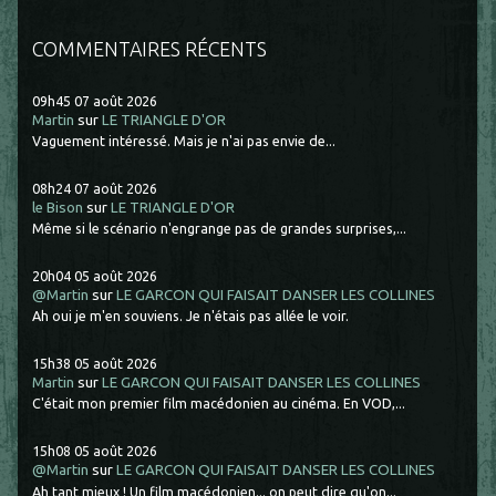
COMMENTAIRES RÉCENTS
09h45
07
août 2026
Martin
sur
LE TRIANGLE D'OR
Vaguement intéressé. Mais je n'ai pas envie de...
08h24
07
août 2026
le Bison
sur
LE TRIANGLE D'OR
Même si le scénario n'engrange pas de grandes surprises,...
20h04
05
août 2026
@Martin
sur
LE GARCON QUI FAISAIT DANSER LES COLLINES
Ah oui je m'en souviens. Je n'étais pas allée le voir.
15h38
05
août 2026
Martin
sur
LE GARCON QUI FAISAIT DANSER LES COLLINES
C'était mon premier film macédonien au cinéma. En VOD,...
15h08
05
août 2026
@Martin
sur
LE GARCON QUI FAISAIT DANSER LES COLLINES
Ah tant mieux ! Un film macédonien... on peut dire qu'on...