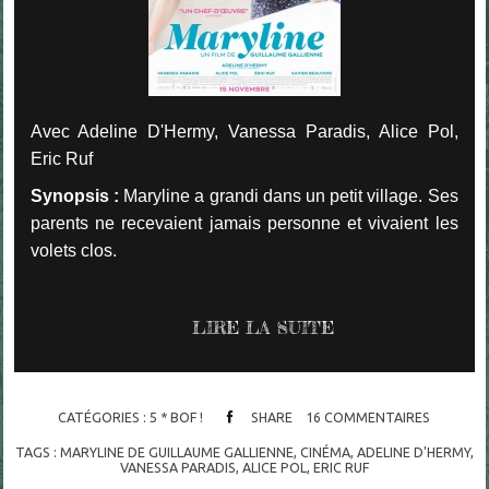
Avec Adeline D'Hermy, Vanessa Paradis, Alice Pol,
Eric Ruf
Synopsis :
Maryline a grandi dans un petit village. Ses
parents ne recevaient jamais personne et vivaient les
volets clos.
LIRE LA SUITE
CATÉGORIES :
5 * BOF !
SHARE
16
COMMENTAIRES
TAGS :
MARYLINE DE GUILLAUME GALLIENNE
,
CINÉMA
,
ADELINE D'HERMY
,
VANESSA PARADIS
,
ALICE POL
,
ERIC RUF