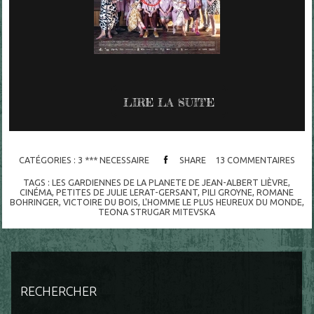
LIRE LA SUITE
CATÉGORIES :
3 *** NECESSAIRE
SHARE
13
COMMENTAIRES
TAGS :
LES GARDIENNES DE LA PLANETE DE JEAN-ALBERT LIÈVRE
,
CINÉMA
,
PETITES DE JULIE LERAT-GERSANT
,
PILI GROYNE
,
ROMANE
BOHRINGER
,
VICTOIRE DU BOIS
,
L'HOMME LE PLUS HEUREUX DU MONDE
,
TEONA STRUGAR MITEVSKA
RECHERCHER