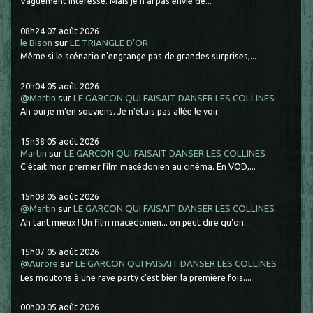
Vaguement intéressé. Mais je n'ai pas envie de...
08h24
07
août 2026
le Bison
sur
LE TRIANGLE D'OR
Même si le scénario n'engrange pas de grandes surprises,...
20h04
05
août 2026
@Martin
sur
LE GARCON QUI FAISAIT DANSER LES COLLINES
Ah oui je m'en souviens. Je n'étais pas allée le voir.
15h38
05
août 2026
Martin
sur
LE GARCON QUI FAISAIT DANSER LES COLLINES
C'était mon premier film macédonien au cinéma. En VOD,...
15h08
05
août 2026
@Martin
sur
LE GARCON QUI FAISAIT DANSER LES COLLINES
Ah tant mieux ! Un film macédonien... on peut dire qu'on...
15h07
05
août 2026
@Aurore
sur
LE GARCON QUI FAISAIT DANSER LES COLLINES
Les moutons à une rave party c'est bien la première fois....
00h00
05
août 2026