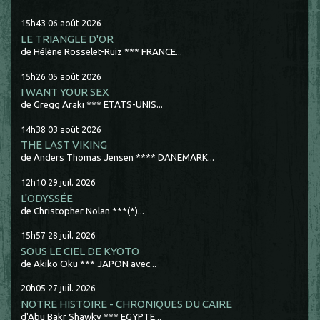
15h43
06
août 2026
LE TRIANGLE D'OR
de Hélène Rosselet-Ruiz *** FRANCE...
15h26
05
août 2026
I WANT YOUR SEX
de Gregg Araki *** ETATS-UNIS...
14h38
03
août 2026
THE LAST VIKING
de Anders Thomas Jensen **** DANEMARK...
12h10
29
juil. 2026
L'ODYSSÉE
de Christopher Nolan ***(*)...
15h57
28
juil. 2026
SOUS LE CIEL DE KYOTO
de Akiko Oku *** JAPON avec...
20h05
27
juil. 2026
NOTRE HISTOIRE - CHRONIQUES DU CAIRE
d'Abu Bakr Shawky *** EGYPTE...