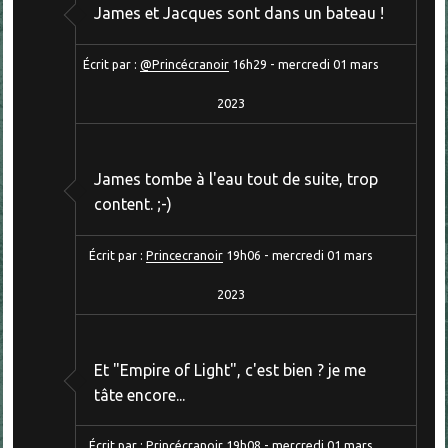
James et Jacques sont dans un bateau !
Écrit par :
@Princécranoir
16h29
-
mercredi 01
mars
2023
James tombe à l'eau tout de suite, trop
content. ;-)
Écrit par :
Princecranoir
19h06
-
mercredi 01
mars
2023
Et "Empire of Light", c'est bien ? je me
tâte encore...
Écrit par :
Princécranoir
19h08
-
mercredi 01
mars