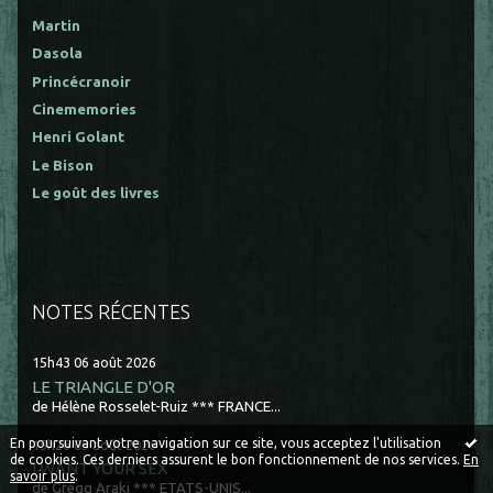
Martin
Dasola
Princécranoir
Cinememories
Henri Golant
Le Bison
Le goût des livres
NOTES RÉCENTES
15h43
06
août 2026
LE TRIANGLE D'OR
de Hélène Rosselet-Ruiz *** FRANCE...
En poursuivant votre navigation sur ce site, vous acceptez l'utilisation
15h26
05
août 2026
de cookies. Ces derniers assurent le bon fonctionnement de nos services.
En
I WANT YOUR SEX
savoir plus
.
de Gregg Araki *** ETATS-UNIS...