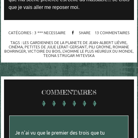
que je vais aller me reposer moi.
CATÉGORIES :
3 *** NECESSAIRE
SHARE
13
COMMENTAIRES
TAGS :
LES GARDIENNES DE LA PLANETE DE JEAN-ALBERT LIÈVRE
,
CINÉMA
,
PETITES DE JULIE LERAT-GERSANT
,
PILI GROYNE
,
ROMANE
BOHRINGER
,
VICTOIRE DU BOIS
,
L'HOMME LE PLUS HEUREUX DU MONDE
,
TEONA STRUGAR MITEVSKA
COMMENTAIRES
Je n'ai vu que le premier des trois que tu