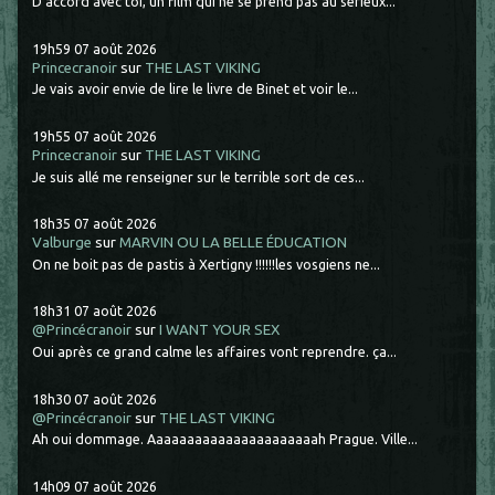
D'accord avec toi, un film qui ne se prend pas au sérieux...
19h59
07
août 2026
Princecranoir
sur
THE LAST VIKING
Je vais avoir envie de lire le livre de Binet et voir le...
19h55
07
août 2026
Princecranoir
sur
THE LAST VIKING
Je suis allé me renseigner sur le terrible sort de ces...
18h35
07
août 2026
Valburge
sur
MARVIN OU LA BELLE ÉDUCATION
On ne boit pas de pastis à Xertigny !!!!!!les vosgiens ne...
18h31
07
août 2026
@Princécranoir
sur
I WANT YOUR SEX
Oui après ce grand calme les affaires vont reprendre. ça...
18h30
07
août 2026
@Princécranoir
sur
THE LAST VIKING
Ah oui dommage. Aaaaaaaaaaaaaaaaaaaaaah Prague. Ville...
14h09
07
août 2026