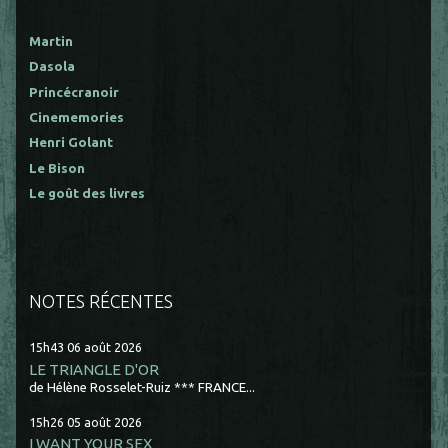
Martin
Dasola
Princécranoir
Cinememories
Henri Golant
Le Bison
Le goût des livres
NOTES RÉCENTES
15h43
06
août 2026
LE TRIANGLE D'OR
de Hélène Rosselet-Ruiz *** FRANCE...
15h26
05
août 2026
I WANT YOUR SEX