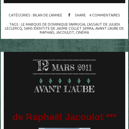
CATÉGORIES :
BILAN DE L'ANNEE
SHARE
4
COMMENTAIRES
TAGS :
LE MARQUIS DE DOMINIQUE FARRUGIA
,
L'ASSAUT DE JULIEN
LECLERCQ
,
SANS IDENTITE DE JAUME COLLET SERRA
,
AVANT L'AUBE DE
RAPHAËL JACOULOT
,
CINÉMA
12
MARS 2011
AVANT L'AUBE
de Raphaël Jacoulot ***