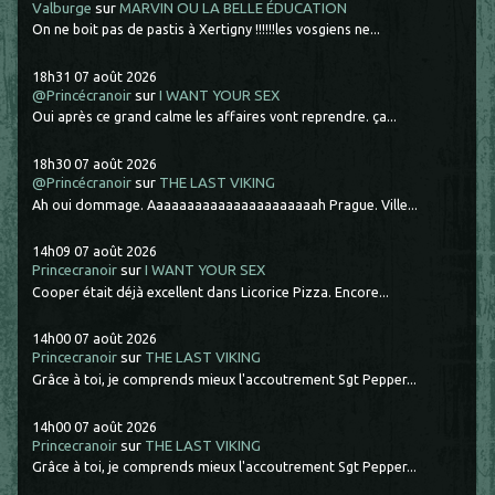
Valburge
sur
MARVIN OU LA BELLE ÉDUCATION
On ne boit pas de pastis à Xertigny !!!!!!les vosgiens ne...
18h31
07
août 2026
@Princécranoir
sur
I WANT YOUR SEX
Oui après ce grand calme les affaires vont reprendre. ça...
18h30
07
août 2026
@Princécranoir
sur
THE LAST VIKING
Ah oui dommage. Aaaaaaaaaaaaaaaaaaaaaah Prague. Ville...
14h09
07
août 2026
Princecranoir
sur
I WANT YOUR SEX
Cooper était déjà excellent dans Licorice Pizza. Encore...
14h00
07
août 2026
Princecranoir
sur
THE LAST VIKING
Grâce à toi, je comprends mieux l'accoutrement Sgt Pepper...
14h00
07
août 2026
Princecranoir
sur
THE LAST VIKING
Grâce à toi, je comprends mieux l'accoutrement Sgt Pepper...