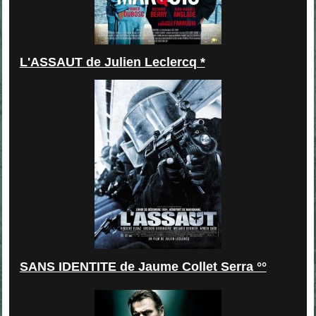
L'ASSAUT de Julien Leclercq *
SANS IDENTITE de Jaume Collet Serra °°