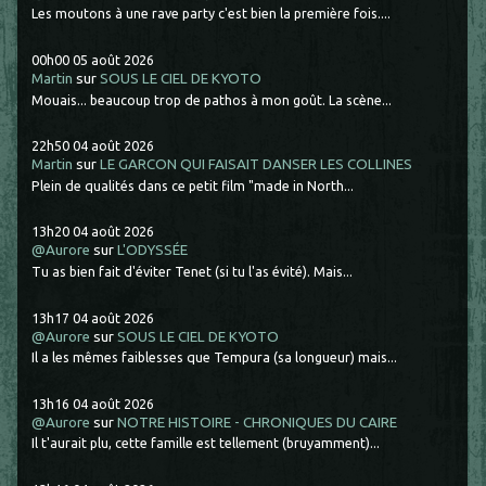
Les moutons à une rave party c'est bien la première fois....
00h00
05
août 2026
Martin
sur
SOUS LE CIEL DE KYOTO
Mouais... beaucoup trop de pathos à mon goût. La scène...
22h50
04
août 2026
Martin
sur
LE GARCON QUI FAISAIT DANSER LES COLLINES
Plein de qualités dans ce petit film "made in North...
13h20
04
août 2026
@Aurore
sur
L'ODYSSÉE
Tu as bien fait d'éviter Tenet (si tu l'as évité). Mais...
13h17
04
août 2026
@Aurore
sur
SOUS LE CIEL DE KYOTO
Il a les mêmes faiblesses que Tempura (sa longueur) mais...
13h16
04
août 2026
@Aurore
sur
NOTRE HISTOIRE - CHRONIQUES DU CAIRE
Il t'aurait plu, cette famille est tellement (bruyamment)...