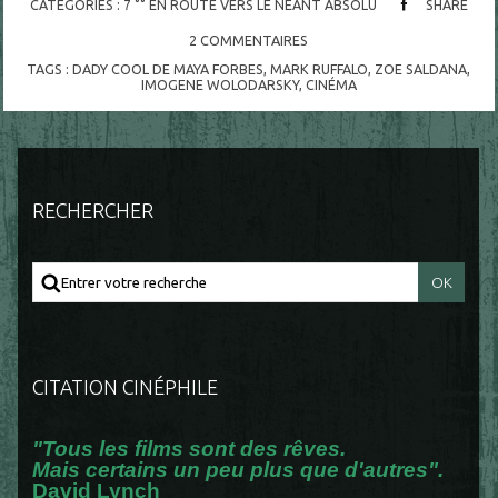
CATÉGORIES :
7 °° EN ROUTE VERS LE NÉANT ABSOLU
SHARE
2
COMMENTAIRES
TAGS :
DADY COOL DE MAYA FORBES
,
MARK RUFFALO
,
ZOE SALDANA
,
IMOGENE WOLODARSKY
,
CINÉMA
RECHERCHER
CITATION CINÉPHILE
"Tous les films sont des rêves.
Mais certains un peu plus que d'autres".
David Lynch