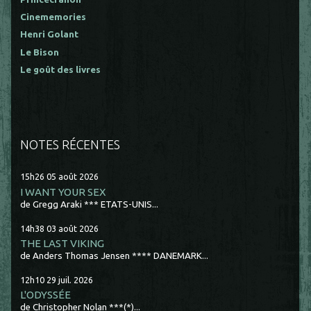
Cinememories
Henri Golant
Le Bison
Le goût des livres
NOTES RÉCENTES
15h26
05
août 2026
I WANT YOUR SEX
de Gregg Araki *** ETATS-UNIS...
14h38
03
août 2026
THE LAST VIKING
de Anders Thomas Jensen **** DANEMARK...
12h10
29
juil. 2026
L'ODYSSÉE
de Christopher Nolan ***(*)...