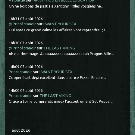
Valburge
sur
MARVIN OU LA BELLE ÉDUCATION
On ne boit pas de pastis à Xertigny !!!!!!les vosgiens ne...
18h31
07
août 2026
@Princécranoir
sur
I WANT YOUR SEX
Oui après ce grand calme les affaires vont reprendre. ça...
18h30
07
août 2026
@Princécranoir
sur
THE LAST VIKING
Ah oui dommage. Aaaaaaaaaaaaaaaaaaaaaah Prague. Ville...
14h09
07
août 2026
Princecranoir
sur
I WANT YOUR SEX
Cooper était déjà excellent dans Licorice Pizza. Encore...
14h00
07
août 2026
Princecranoir
sur
THE LAST VIKING
Grâce à toi, je comprends mieux l'accoutrement Sgt Pepper...
août 2026