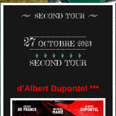
SECOND TOUR
27
OCTOBRE 2023
SECOND TOUR
d'Albert Dupontel ***