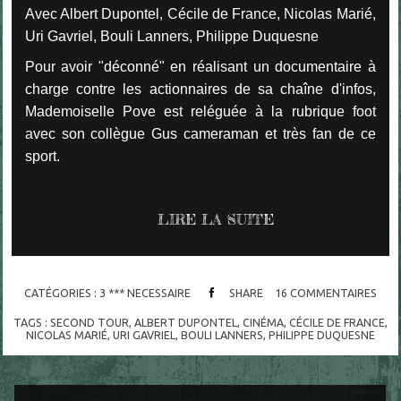
Avec Albert Dupontel, Cécile de France, Nicolas Marié,
Uri Gavriel, Bouli Lanners, Philippe Duquesne
Pour avoir "déconné" en réalisant un documentaire à
charge contre les actionnaires de sa chaîne d'infos,
Mademoiselle Pove est reléguée à la rubrique foot
avec son collègue Gus cameraman et très fan de ce
sport.
LIRE LA SUITE
CATÉGORIES :
3 *** NECESSAIRE
SHARE
16
COMMENTAIRES
TAGS :
SECOND TOUR
,
ALBERT DUPONTEL
,
CINÉMA
,
CÉCILE DE FRANCE
,
NICOLAS MARIÉ
,
URI GAVRIEL
,
BOULI LANNERS
,
PHILIPPE DUQUESNE