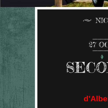
NI
27
O
SECO
d'Albe