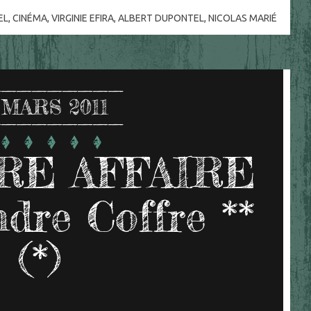
EL
,
CINÉMA
,
VIRGINIE EFIRA
,
ALBERT DUPONTEL
,
NICOLAS MARIÉ
MARS 2011
RE AFFAIRE
ndre Coffre **
(*)