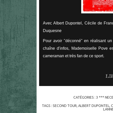
Avec Albert Dupontel, Cécile de Franc
Duquesne
Pour avoir "déconné" en réalisant un
chaîne d'infos, Mademoiselle Pove es
cameraman et très fan de ce sport.
LI
CATÉGORIES :
3 *** NEC
TAGS :
SECOND TOUR
,
ALBERT DUPONTEL
,
LANN