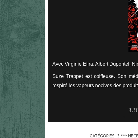
Avec Virginie Efira, Albert Dupontel, N
Suze Trappet est coiffeuse. Son méd
respiré les vapeurs nocives des produi
LI
CATÉGORIES :
3 *** NEC