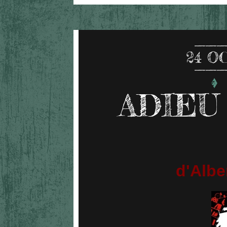
24
O
ADIEU
d'Albe