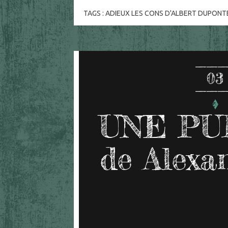
TAGS :
ADIEUX LES CONS D'ALBERT DUPONT
03
UNE PU
de Alexa