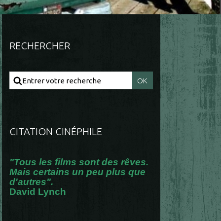
RECHERCHER
CITATION CINÉPHILE
"Tous les films sont des rêves.
Mais certains un peu plus que
d'autres".
David Lynch