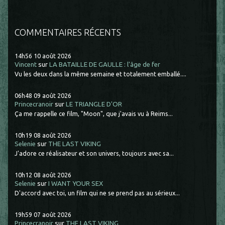
COMMENTAIRES RÉCENTS
14h56
10
août 2026
Vincent
sur
LA BATAILLE DE GAULLE : l'âge de fer
Vu les deux dans la même semaine et totalement emballé....
06h48
09
août 2026
Princecranoir
sur
LE TRIANGLE D'OR
Ça me rappelle ce film, "Moon", que j'avais vu à Reims...
10h19
08
août 2026
Selenie
sur
THE LAST VIKING
J'adore ce réalisateur et son univers, toujours avec sa...
10h12
08
août 2026
Selenie
sur
I WANT YOUR SEX
D'accord avec toi, un film qui ne se prend pas au sérieux...
19h59
07
août 2026
Princecranoir
sur
THE LAST VIKING