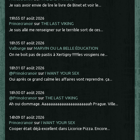
Je vais avoir envie de lire le livre de Binet et voir le...
19h55
07
août 2026
Princecranoir
sur
THE LAST VIKING
Je suis allé me renseigner sur le terrible sort de ces...
18h35
07
août 2026
Valburge
sur
MARVIN OU LA BELLE ÉDUCATION
On ne boit pas de pastis à Xertigny !!!!!!les vosgiens ne...
18h31
07
août 2026
@Princécranoir
sur
I WANT YOUR SEX
Oui après ce grand calme les affaires vont reprendre. ça...
18h30
07
août 2026
@Princécranoir
sur
THE LAST VIKING
Ah oui dommage. Aaaaaaaaaaaaaaaaaaaaaah Prague. Ville...
14h09
07
août 2026
Princecranoir
sur
I WANT YOUR SEX
Cooper était déjà excellent dans Licorice Pizza. Encore...