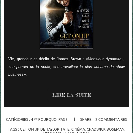
Vie, grandeur et déclin de James Brown : «
Monsieur dynamite»,
«Le parrain de la soul», «Le travailleur le plus acharné du show
business».
LIRE LA SUITE
CATÉGORIES :
4 ** POURQUOI PAS ?
SHARE
2
COMMENTAIRES
TAGS :
GET ON UP DE TAYLOR TATE
,
CINÉMA
,
CHADWICK BOSEMAN
,