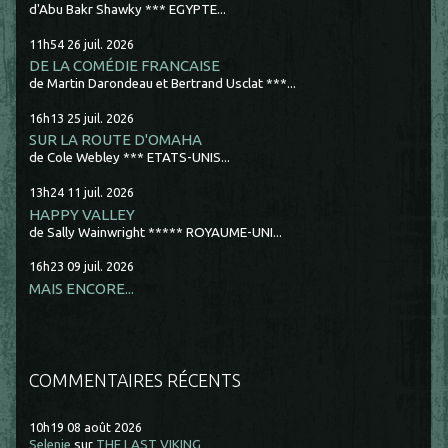
d'Abu Bakr Shawky *** EGYPTE...
11h54
26
juil. 2026
DE LA COMÉDIE FRANCAISE
de Martin Darondeau et Bertrand Usclat ***...
16h13
25
juil. 2026
SUR LA ROUTE D'OMAHA
de Cole Webley *** ETATS-UNIS...
13h24
11
juil. 2026
HAPPY VALLEY
de Sally Wainwright ***** ROYAUME-UNI...
16h23
09
juil. 2026
MAIS ENCORE...
COMMENTAIRES RÉCENTS
10h19
08
août 2026
Selenie
sur
THE LAST VIKING