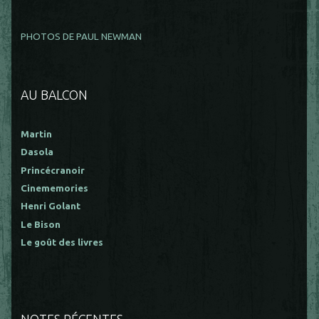
PHOTOS DE PAUL NEWMAN
AU BALCON
Martin
Dasola
Princécranoir
Cinememories
Henri Golant
Le Bison
Le goût des livres
NOTES RÉCENTES