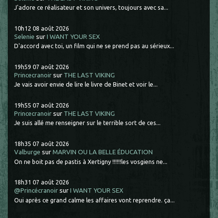
J'adore ce réalisateur et son univers, toujours avec sa...
10h12
08
août 2026
Selenie
sur
I WANT YOUR SEX
D'accord avec toi, un film qui ne se prend pas au sérieux...
19h59
07
août 2026
Princecranoir
sur
THE LAST VIKING
Je vais avoir envie de lire le livre de Binet et voir le...
19h55
07
août 2026
Princecranoir
sur
THE LAST VIKING
Je suis allé me renseigner sur le terrible sort de ces...
18h35
07
août 2026
Valburge
sur
MARVIN OU LA BELLE ÉDUCATION
On ne boit pas de pastis à Xertigny !!!!!!les vosgiens ne...
18h31
07
août 2026
@Princécranoir
sur
I WANT YOUR SEX
Oui après ce grand calme les affaires vont reprendre. ça...