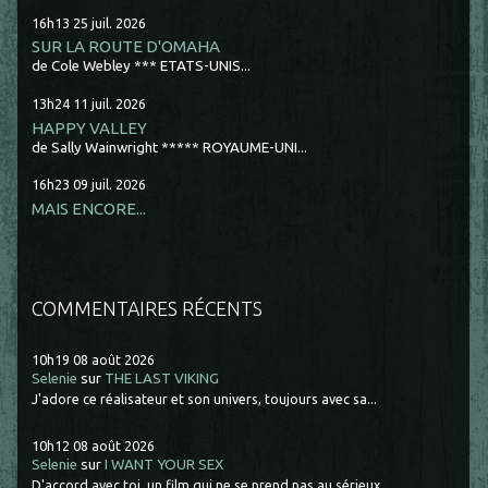
16h13
25
juil. 2026
SUR LA ROUTE D'OMAHA
de Cole Webley *** ETATS-UNIS...
13h24
11
juil. 2026
HAPPY VALLEY
de Sally Wainwright ***** ROYAUME-UNI...
16h23
09
juil. 2026
MAIS ENCORE...
COMMENTAIRES RÉCENTS
10h19
08
août 2026
Selenie
sur
THE LAST VIKING
J'adore ce réalisateur et son univers, toujours avec sa...
10h12
08
août 2026
Selenie
sur
I WANT YOUR SEX
D'accord avec toi, un film qui ne se prend pas au sérieux...