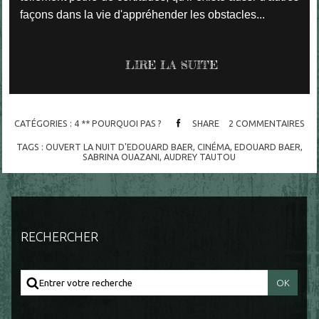
façons dans la vie d'appréhender les obstacles...
LIRE LA SUITE
CATÉGORIES :
4 ** POURQUOI PAS ?
SHARE
2
COMMENTAIRES
TAGS :
OUVERT LA NUIT D'EDOUARD BAER
,
CINÉMA
,
EDOUARD BAER
,
SABRINA OUAZANI
,
AUDREY TAUTOU
RECHERCHER