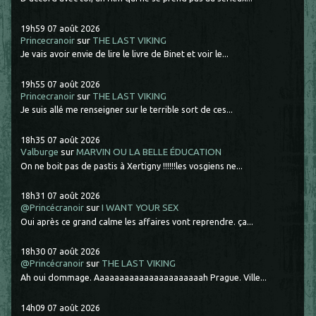
19h59
07
août 2026
Princecranoir
sur
THE LAST VIKING
Je vais avoir envie de lire le livre de Binet et voir le...
19h55
07
août 2026
Princecranoir
sur
THE LAST VIKING
Je suis allé me renseigner sur le terrible sort de ces...
18h35
07
août 2026
Valburge
sur
MARVIN OU LA BELLE ÉDUCATION
On ne boit pas de pastis à Xertigny !!!!!!les vosgiens ne...
18h31
07
août 2026
@Princécranoir
sur
I WANT YOUR SEX
Oui après ce grand calme les affaires vont reprendre. ça...
18h30
07
août 2026
@Princécranoir
sur
THE LAST VIKING
Ah oui dommage. Aaaaaaaaaaaaaaaaaaaaaah Prague. Ville...
14h09
07
août 2026