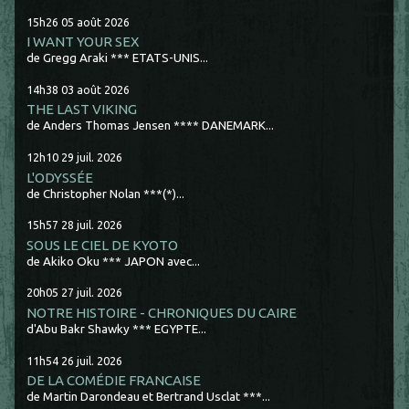
15h26
05
août 2026
I WANT YOUR SEX
de Gregg Araki *** ETATS-UNIS...
14h38
03
août 2026
THE LAST VIKING
de Anders Thomas Jensen **** DANEMARK...
12h10
29
juil. 2026
L'ODYSSÉE
de Christopher Nolan ***(*)...
15h57
28
juil. 2026
SOUS LE CIEL DE KYOTO
de Akiko Oku *** JAPON avec...
20h05
27
juil. 2026
NOTRE HISTOIRE - CHRONIQUES DU CAIRE
d'Abu Bakr Shawky *** EGYPTE...
11h54
26
juil. 2026
DE LA COMÉDIE FRANCAISE
de Martin Darondeau et Bertrand Usclat ***...